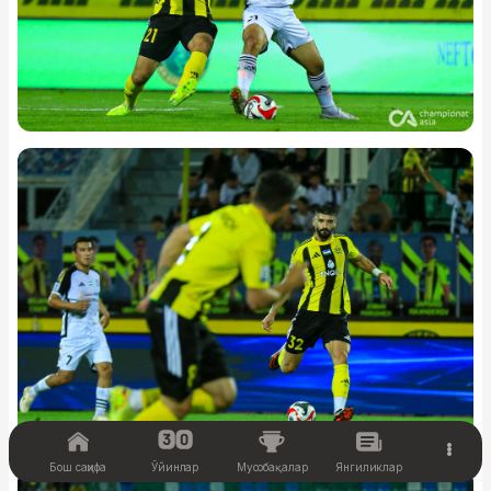
Бош саҳифа
Ўйинлар
Мусобақалар
Янгиликлар