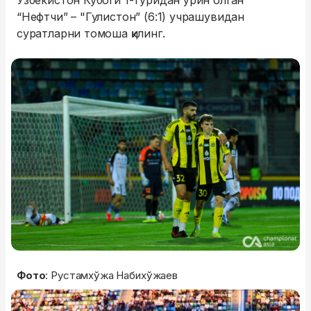
Ўзбекистон Кубоги 1-туридан ўрин олган
“Нефтчи” – "Гулистон” (6:1) учрашувидан
суратларни томоша қилинг.
Фото
: Рустамхўжа Набихўжаев