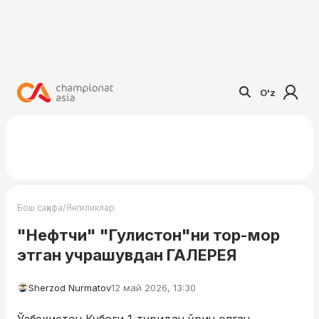
O'z
/
Бош саҳифа
Янгиликлар
"Нефтчи" "Гулистон"ни тор-мор
этган учрашувдан ГАЛЕРЕЯ
Sherzod Nurmatov
12 май 2026, 13:30