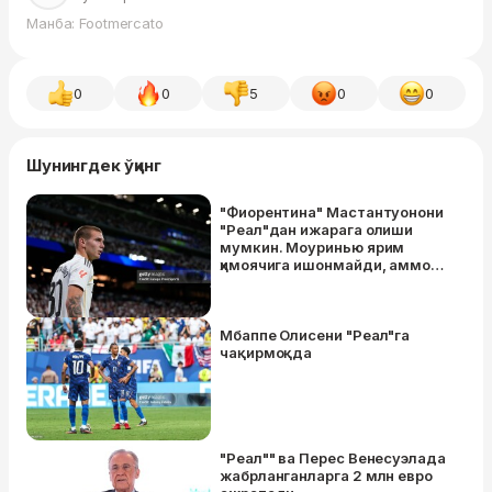
Манба: Footmercato
0
0
5
0
0
Шунингдек ўқинг
"Фиорентина" Мастантуонони
"Реал"дан ижарага олиши
мумкин. Моуринью ярим
ҳимоячига ишонмайди, аммо
клуб Франконинг салоҳиятини
билади
Мбаппе Олисени "Реал"га
чақирмоқда
"Реал"" ва Перес Венесуэлада
жабрланганларга 2 млн евро