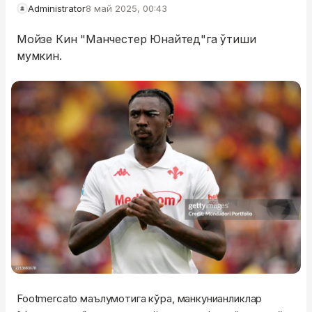
Administrator
8 май 2025, 00:43
Мойзе Кин "Манчестер Юнайтед"га ўтиши
мумкин.
Footmercato маълумотига кўра, манкунианликлар