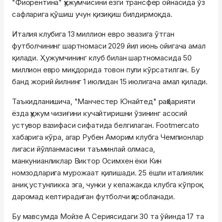
"Фиорентина" ҳужумчисини ёзги трансфер ойнасида ўз
сафларига қўшиш учун қизиқиш билдирмоқда.
Италия клубига 13 миллион евро эвазига ўтган
футболчининг шартномаси 2029 йил июнь ойигача амал
қилади. Ҳужумчининг клуб билан шартномасида 50
миллион евро миқдорида товон пули кўрсатилган. Бу
банд жорий йилнинг 1 июлидан 15 июлигача амал қилади.
Taъкидланишича, "Манчестер Юнайтед" раҳбарияти
ёзда ҳужум чизиғини кучайтиришни ўзининг асосий
устувор вазифаси сифатида белгилаган. Footmercato
хабарига кўра, агар Рубен Аморим клубга Чемпионлар
лигаси йўлланмасини таъминлай олмаса,
манкунианликлар Виктор Осимхен ёки Кин
номзодларига мурожаат қилишади. 25 ёшли италиялик
аниқ устунликка эга, чунки у келажакда клубга кўпроқ
даромад келтирадиган футболчи ҳисобланади.
Бу мавсумда Мойзе А Сериясидаги 30 та ўйинда 17 та