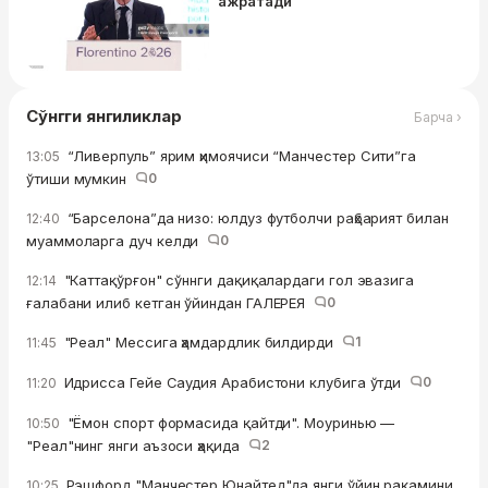
ажратади
Сўнгги янгиликлар
Барча ›
“Ливерпуль” ярим ҳимоячиси “Манчестер Сити”га
13:05
ўтиши мумкин
0
“Барселона”да низо: юлдуз футболчи раҳбарият билан
12:40
муаммоларга дуч келди
0
"Каттақўрғон" сўннги дақиқалардаги гол эвазига
12:14
ғалабани илиб кетган ўйиндан ГАЛЕРЕЯ
0
"Реал" Мессига ҳамдардлик билдирди
1
11:45
Идрисса Гейе Саудия Арабистони клубига ўтди
0
11:20
"Ёмон спорт формасида қайтди". Моуринью —
10:50
"Реал"нинг янги аъзоси ҳақида
2
Рэшфорд "Манчестер Юнайтед"да янги ўйин рақамини
10:25