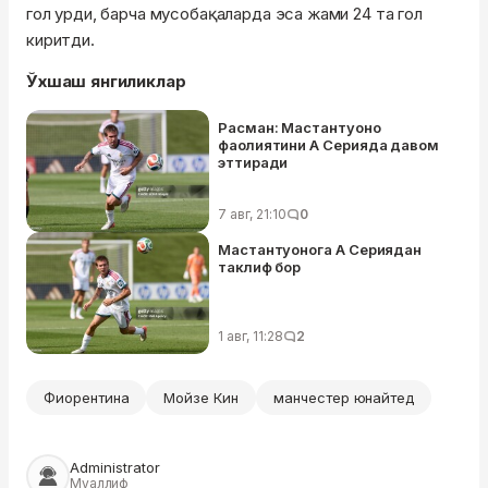
гол урди, барча мусобақаларда эса жами 24 та гол
киритди.
Ўхшаш янгиликлар
Расман: Мастантуоно
фаолиятини А Серияда давом
эттиради
7 авг, 21:10
0
Мастантуонога А Сериядан
таклиф бор
1 авг, 11:28
2
Фиорентина
Мойзе Кин
манчестер юнайтед
Administrator
Муаллиф