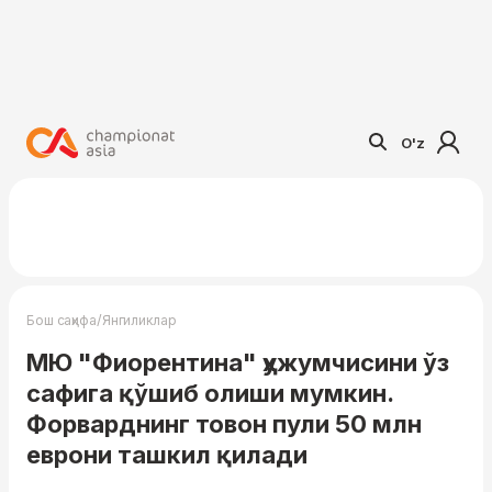
O'z
/
Бош саҳифа
Янгиликлар
МЮ "Фиорентина" ҳужумчисини ўз
сафига қўшиб олиши мумкин.
Форварднинг товон пули 50 млн
еврони ташкил қилади