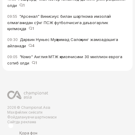
олди
1
"Арсенал" Винисиус билан шартнома имзолай
09:55
олмаганидан сўнг ПСЖ футболчисига даъвогарлик
қилмоқда
1
Дарвин Нуньес Муҳаммад Салоҳнинг жамоадошига
09:30
айланади
4
"Комо" Англия МТЖ ҳимоячисини 30 миллион еврога
09:05
сотиб oлди
1
2026 © Championat.Asia
Махфийлик сиёсати
Фойдаланувчи шартномаси
Сайтда реклама
Қора фон