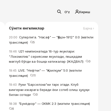
O'z
Кириш
Сўнгги янгиликлар
Барча ›
Суперлига. "Насаф" — "Қўқон-1912" 0:0 (матнли
20:00
трансляция)
5
U21 чемпионатида 16-тур якунлари:
19:46
"Локомотив" сериясини якунлади, пешқадам
мағлуб бўлди ва бошқа натижалар (ЖАДВАЛ)
0
LIVE. "Нефтчи" — "Қизилқум" 5:0 (матнли
19:45
трансляция)
11
Руни "Барселона"ни тарк этади. Клуб
19:40
вингерни ижарага беради ёки сотиб олиш ҳуқуқи
билан сотади
0
"Бунёдкор" — ОКМК 2:3 (матнли трансляция)
18:38
6