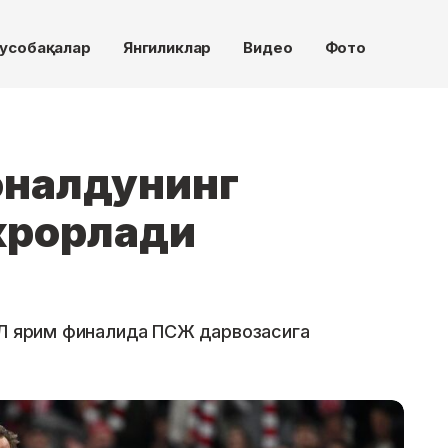
усобақалар
Янгиликлар
Видео
Фото
оналдунинг
крорлади
ЧЛ ярим финалида ПСЖ дарвозасига