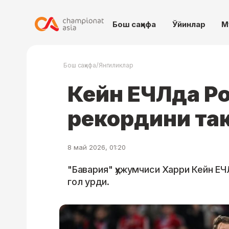
Бош саҳифа
Ўйинлар
М
/
Бош саҳифа
Янгиликлар
Кейн ЕЧЛда Р
рекордини та
8 май 2026, 01:20
"Бавария" ҳужумчиси Харри Кейн Е
гол урди.