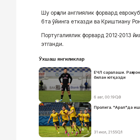
Шу орқали англиялик форвард еврокуб
6та ўйинга етказди ва Криштиану Ро
Португалиялик форвард 2012-2013 й
этганди.
Ўхшаш янгиликлар
ЕЧЛ саралаши. Раҳмон
билан ютқазди
6 авг, 00:19
0
Пролига. "Арал"да иш
31 июл, 21:55
1