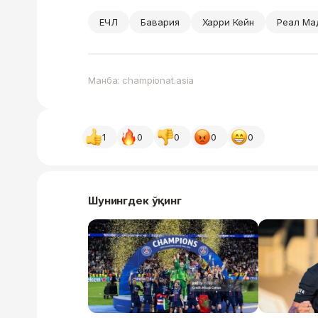
ЕЧЛ
Бавария
Харри Кейн
Реал Ма
Манба: championat.asia
1
0
0
0
0
Шунингдек ўқинг