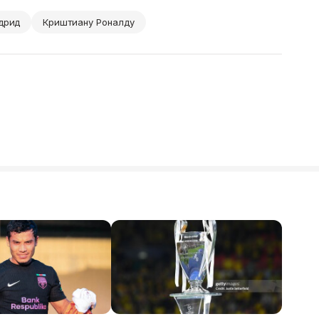
дрид
Криштиану Роналду