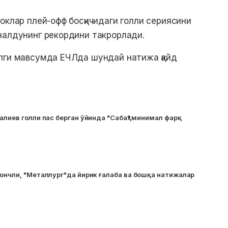
оклар плей-офф босқичидаги голли сериясини
налдунинг рекордини такрорлади.
илги мавсумда ЕЧЛда шундай натижа қайд
алиев голли пас берган ўйинда "Сабаҳ" минимал фарқ
ончли, "Металлург"да йирик ғалаба ва бошқа натижалар