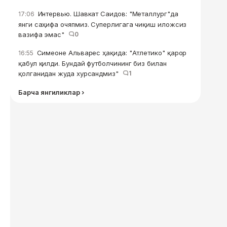
Интервью. Шавкат Саидов: "Металлург"да
17:06
янги саҳифа очяпмиз. Суперлигага чиқиш иложсиз
вазифа эмас"
0
Симеоне Альварес ҳақида: "Атлетико" қарор
16:55
қабул қилди. Бундай футболчининг биз билан
қолганидан жуда хурсандмиз"
1
Барча янгиликлар ›