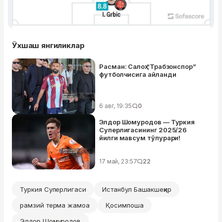
Ўхшаш янгиликлар
Расман: Салоҳ “Трабзонспор”
футболчисига айланди
6 авг, 19:35
0
Элдор Шомуродов — Туркия
Суперлигасининг 2025/26
йилги мавсум тўпурари!
17 май, 23:57
22
Туркия Суперлигаси
Истанбул Башакшеҳир
рамзий терма жамоа
Қосимпоша
Элдор Шомуродов