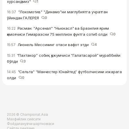
хурсандмиз"
1
"Локомотив" "Динамо"ни мағлубиятга учратган
16:37
ўйиндан ГАЛЕРЕЯ
0
Расман: “Арсенал" "Ньюкасл" ва Бразилия ярим
16:22
ҳимоячиси Гимараэсни 75 миллион фунтга сотиб олди
0
Лионель Мессининг отаси вафот этди
4
15:57
“Пахтакор” собиқ ҳужумчиси “Галатасарой” мураббийи
15:31
бўлди
3
"Сельта" “Манчестер Юнайтед” футболчисини ижарага
14:45
олди
0
2026 © Championat.Asia
Махфийлик сиёсати
Фойдаланувчи шартномаси
Сайтда реклама