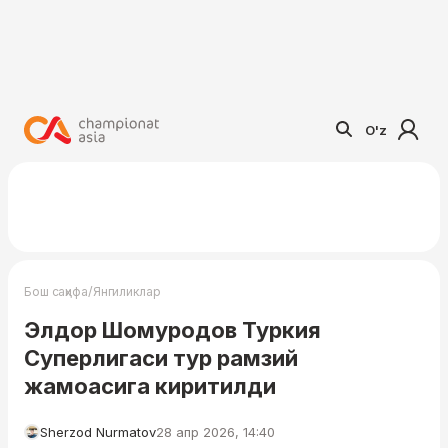
O'z
/
Бош саҳифа
Янгиликлар
Элдор Шомуродов Туркия
Суперлигаси тур рамзий
жамоасига киритилди
Sherzod Nurmatov
28 апр 2026, 14:40