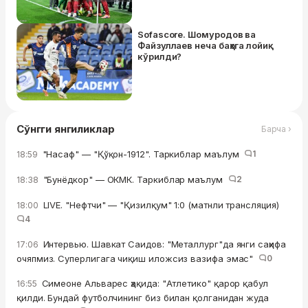
чемпионликни қўлга
киритолмаяпти
Sofascore. Шомуродов ва
Файзуллаев неча баҳога лойиқ
кўрилди?
Сўнгги янгиликлар
Барча ›
"Насаф" — "Қўқон-1912". Таркиблар маълум
1
18:59
"Бунёдкор" — ОКМК. Таркиблар маълум
2
18:38
LIVE. "Нефтчи" — "Қизилқум" 1:0 (матнли трансляция)
18:00
4
Интервью. Шавкат Саидов: "Металлург"да янги саҳифа
17:06
очяпмиз. Суперлигага чиқиш иложсиз вазифа эмас"
0
Симеоне Альварес ҳақида: "Атлетико" қарор қабул
16:55
қилди. Бундай футболчининг биз билан қолганидан жуда