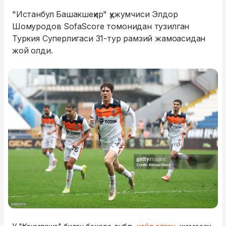
"Истанбул Башакшеҳир" ҳужумчиси Элдор
Шомуродов SofaScore томонидан тузилган
Туркия Суперлигаси 31-тур рамзий жамоасидан
жой олди.