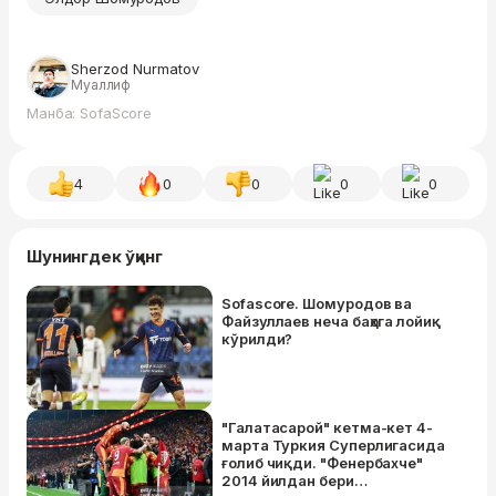
Sherzod Nurmatov
Муаллиф
Манба: SofaScore
4
0
0
0
0
Шунингдек ўқинг
Sofascore. Шомуродов ва
Файзуллаев неча баҳога лойиқ
кўрилди?
"Галатасарой" кетма-кет 4-
марта Туркия Суперлигасида
ғолиб чиқди. "Фенербахче"
2014 йилдан бери