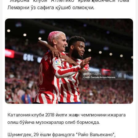
"Жирона" клуби "Атлетико" ярим ҳимоячиси Тома
Лемарни ўз сафига қўшиб олмоқчи.
Каталония клуби 2018 йилги жаҳон чемпионини ижарага
олиш бўйича музокаралар олиб бормоқда.
Шунингдек, 29 ёшли французга "Райо Вальекано",