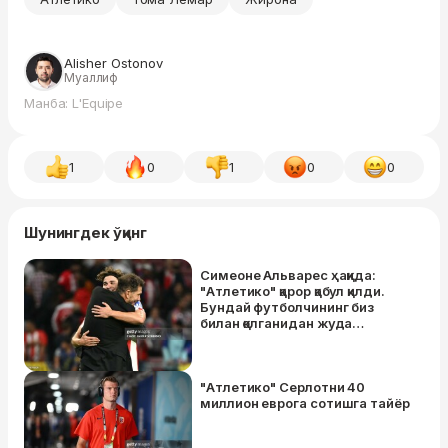
Alisher Ostonov
Муаллиф
Манба: L'Equipe
1
0
1
0
0
Шунингдек ўқинг
Симеоне Альварес ҳақида:
"Атлетико" қарор қабул қилди.
Бундай футболчининг биз
билан қолганидан жуда
хурсандмиз"
"Атлетико" Серлотни 40
миллион еврога сотишга тайёр