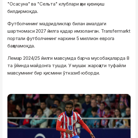
"Осасуна" ва "Сельта" клублари ҳам қизиқиш
билдирмоқда.
Футболчининг мадридликлар билан амалдаги
шартномаси 2027 йилга қадар имзоланган. Transfermarkt
портали футболчининг нархини 5 миллион еврога
баҳоламоқда.
Лемар 2024/25 йилги мавсумда барча мусобақаларда 8
та ўйинда майдонга тушди. У мушак жароҳати туфайли
мавсумнинг бир қисмини ўтказиб юборди.