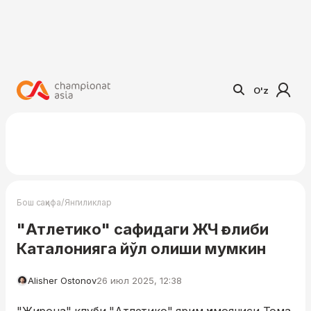
O'z
/
Бош саҳифа
Янгиликлар
"Атлетико" сафидаги ЖЧ ғолиби
Каталонияга йўл олиши мумкин
Alisher Ostonov
26 июл 2025, 12:38