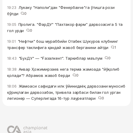
Лукаку "Наполи"дан "Фенербахче"га ўтишга рози
19:23
бўлди
0
Пролига. "ФарДУ" "Пахтакор фарм" дарвозасига 5 та
19:05
гол урди
0
"Нефтчи" бош мураббийи Отабек Шукуров клубнинг
19:01
трансфер таклифига қандай жавоб берганини айтди
1
"БухДУ" — "Ғазалкент". Таркиблар маълум
0
18:43
Анвар Ҳожимирзаев нега терма жамоада "йўқолиб
18:38
қолади"? Абрамов жавоб берди
0
Жамоаси сафидаги илк ўйинидаёқ дарвозани муносиб
18:06
қўриқлаган дарвозабон, тривела зарбаси билан гол урган
легионер — Суперлигада 16-тур лауреатлари
0