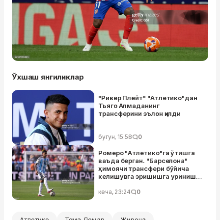
Ўхшаш янгиликлар
"Ривер Плейт" "Атлетико"дан
Тьяго Алмаданинг
трансферини эълон қилди
бугун, 15:58
0
Ромеро "Атлетико"га ўтишга
ваъда берган. "Барселона"
ҳимоячи трансфери бўйича
келишувга эришишга уриниши
муваффақиятсиз тугади
кеча, 23:24
0
Атлетико
Тома Лемар
Жирона