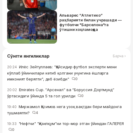
Альварес “Атлетико”
раҳбарияти билан учрашади —
футболчи "Барселона"га
ўтишни хоҳламоқда
Сўнгги янгиликлар
Барча ›
Илёс Зейтуллаев: "Қайсидир футбол эксперти мени
20:24
кўплаб ўйинчилари кетиб қолгани учунгина ёшларга
имконият беряпти", деб ёзибди"
0
Emirates Cup. “Арсенал” ва “Боруссия Дортмунд”
20:02
ўртасидаги ўйинда 5 та гол урилди
0
Миржамол Қосимов нега узоқ вақтдан бери майдонга
19:40
тушмаяпти?
4
"Нефтчи" "Қизилқум"ни тор-мор этган ўйиндан ГАЛЕРЕЯ
19:33
0