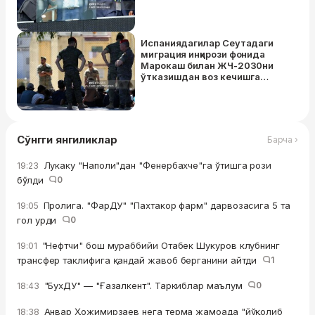
Испаниядагилар Сеутадаги
миграция инқирози фонида
Марокаш билан ЖЧ-2030ни
ўтказишдан воз кечишга
чақиришди
Сўнгги янгиликлар
Барча ›
Лукаку "Наполи"дан "Фенербахче"га ўтишга рози
19:23
бўлди
0
Пролига. "ФарДУ" "Пахтакор фарм" дарвозасига 5 та
19:05
гол урди
0
"Нефтчи" бош мураббийи Отабек Шукуров клубнинг
19:01
трансфер таклифига қандай жавоб берганини айтди
1
"БухДУ" — "Ғазалкент". Таркиблар маълум
0
18:43
Анвар Ҳожимирзаев нега терма жамоада "йўқолиб
18:38