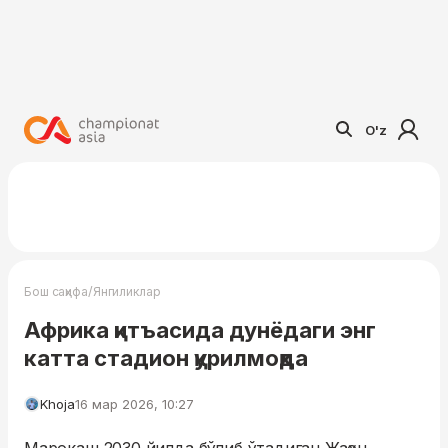
O'z
/
Бош саҳифа
Янгиликлар
Африка қитъасида дунёдаги энг
катта стадион қурилмоқда
Khoja
16 мар 2026, 10:27