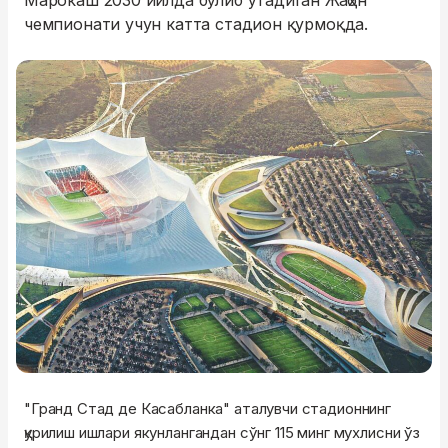
Марокаш 2030 йилда бўлиб ўтадиган Жаҳон
чемпионати учун катта стадион қурмоқда.
"Гранд Стад де Касабланка" аталувчи стадионнинг
қурилиш ишлари якунлангандан сўнг 115 минг мухлисни ўз