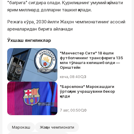
"бағрига" сиғдира олади. Қурилишнинг умумий қиймати
ярим миллиард долларни ташкил қилади.
Режага кўра, 2030 йилги Жаҳон чемпионатининг асосий
ареналаридан бирига айланади
Ўхшаш янгиликлар
"Манчестер Сити" 18 ёшли
футболчининг трансферига 135
млн тўлашга келишиб олди —
Орнштейн
кеча, 08:40
3
"Барселона" Марокашдаги
ўртоқлик учрашувини бекор
қилди
7 авг, 00:50
0
Марокаш
Жаҳон чемпионати