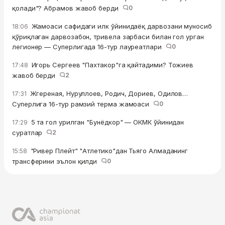
қолади"? Абрамов жавоб берди
0
Жамоаси сафидаги илк ўйинидаёқ дарвозани муносиб
18:06
қўриқлаган дарвозабон, тривела зарбаси билан гол урган
легионер — Суперлигада 16-тур лауреатлари
0
Игорь Сергеев "Пахтакор"га қайтадими? Тожиев
17:48
жавоб берди
2
Жгереная, Нуруллоев, Родич, Дориев, Одилов…
17:31
Суперлига 16-тур рамзий терма жамоаси
0
5 та гол урилган "Бунёдкор" — ОКМК ўйинидан
17:29
суратлар
2
"Ривер Плейт" "Атлетико"дан Тьяго Алмаданинг
15:58
трансферини эълон қилди
0