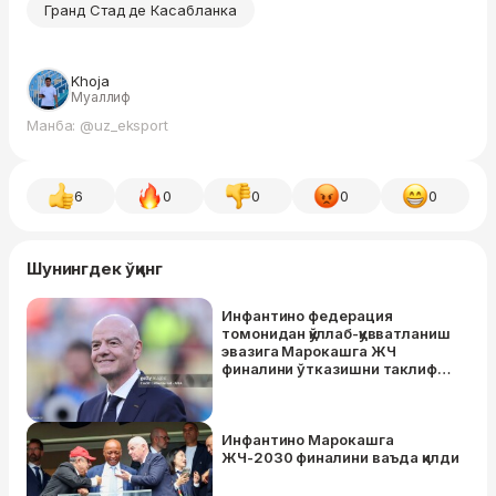
Гранд Стад де Касабланка
Khoja
Муаллиф
Манба: @uz_eksport
6
0
0
0
0
Шунингдек ўқинг
Инфантино федерация
томонидан қўллаб-қувватланиш
эвазига Марокашга ЖЧ
финалини ўтказишни таклиф
қилмоқда
Инфантино Марокашга
ЖЧ-2030 финалини ваъда қилди