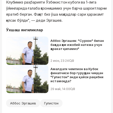
Клубимиз раҳбарияти Ўзбекистон кубоги ва 1-лига
ўйинларида ғалаба қозонишимиз учун барча шароитларни
яратиб берган. Фақат биз ўша мақсадлар сари ҳаракамт
қилсак бўлди", — деди Эргашев.
Ўхшаш янгиликлар
Аббос Эргашев: "Сурхон" билан
баҳсда ҳам ижобий натижа учун
ҳаракат қиламиз"
2 июн, 23:24
0
Амалдаги чемпион ва Кубок
финалчиси бор гуруҳдан чиққан
"Гулистон" энди қайси рақибни
истамоқда?
29 май, 14:00
0
Аббос Эргашев
Гулистон