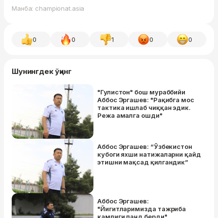
Манба: championat.asia
0
0
1
0
0
Шунингдек ўқинг
"Гулистон" бош мураббийи
Аббос Эргашев: "Рақибга мос
тактика ишлаб чиққан эдик.
Режа амалга ошди"
Аббос Эргашев: “Ўзбекистон
кубоги яхши натижаларни қайд
этишни мақсад қилгандик”
Аббос Эргашев:
"Йигитларимизда тажриба
камлиги панд берди"