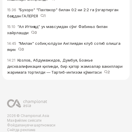
"Бухоро" "Пахтакор" билан 0:2 ни 2:2 га ўзгартирган
15:36
баҳсдан ГАЛЕРЕЯ
1
“Ал Иттиҳод” уч мавсумдан сўнг Фабиньо билан
15:10
хайрлашди
0
"Милан" собиқ юлдузи Англиядан клуб сотиб олишга
14:45
яқин
0
Козлов, Абдумажидов, Думбуя, Боакье
14:21
дисквалификация қилинди, бир қатор жамоалар вакиллари
жаримага тортилди — Тартиб-интизом қўмитаси
2
2026 © Championat.Asia
Махфийлик сиёсати
Фойдаланувчи шартномаси
Сайтда реклама