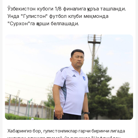
Ўзбекистон кубоги 1/8 финалига қуръа ташланди.
Унда "Гулистон" футбол клуби меҳмонда
"Сурхон"га қарши беллашади.
Хабарингиз бор, гулистонликлар гарчи биринчи лигада