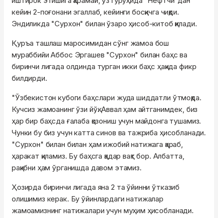
иштирок этишига қарамай, ўз гуруҳида "Нефтчи"дан
кейин 2-поғонани эгаллаб, кейинги босқичга чиқди.
Эндиликда "Сурхон" билан ўзаро ҳисоб-китоб қилади.
Қуръа ташлаш маросимидан сўнг жамоа бош
мураббийи Аббос Эргашев "Сурхон" билан баҳс ва
биринчи лигада олдинда турган икки баҳс ҳақида фикр
билдирди.
"Ўзбекистон кубоги баҳслари жуда шиддатли ўтмоқда.
Кучсиз жамоанинг ўзи йўқ. Аввал ҳам айтганимдек, биз
ҳар бир баҳсда ғалаба қозониш учун майдонга тушамиз.
Чунки бу биз учун катта синов ва тажриба ҳисобланади.
"Сурхон" билан билан ҳам ижобий натижага қараб,
ҳаракат қиламиз. Бу баҳсга қадар вақт бор. Албатта,
рақибни ҳам ўрганишда давом этамиз.
Ҳозирда биринчи лигада яна 2 та ўйинни ўтказиб
олишимиз керак. Бу ўйинлардаги натижалар
жамоамизнинг натижалари учун муҳим ҳисобланади.