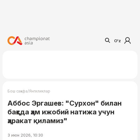
O'z
/
Бош саҳифа
Янгиликлар
Аббос Эргашев: "Сурхон" билан
баҳсда ҳам ижобий натижа учун
ҳаракат қиламиз"
3 июн 2026, 10:30