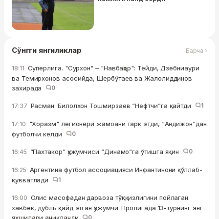
Сўнгги янгиликлар
Барча ›
Суперлига. "Сурхон" – "Навбаҳор": Тейди, Дзебниаури
18:11
ва Темирхонов асосийда, Шербўтаев ва Жалолиддинов
захирада
0
Расман: Билолхон Тошмирзаев “Нефтчи”га қайтди
1
17:37
"Хоразм" легионери жамоани тарк этди, “Андижон”дан
17:10
футболчи келди
0
“Пахтакор” ҳужумчиси “Динамо”га ўтишга яқин
0
16:45
Аргентина футбол ассоциацияси Инфантинони қўллаб-
16:25
қувватлади
1
Олис масофадан дарвоза тўққизлигини пойлаган
16:00
хавбек, дубль қайд этган ҳужумчи. Пролигада 13-турнинг энг
яхшилари аниқланди
0