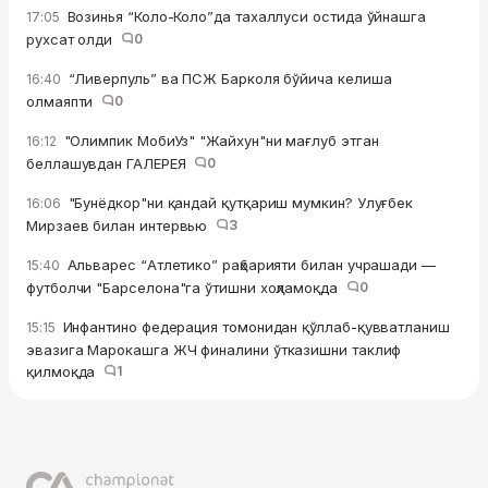
Возинья “Коло-Коло”да тахаллуси остида ўйнашга
17:05
рухсат олди
0
“Ливерпуль” ва ПСЖ Барколя бўйича келиша
16:40
олмаяпти
0
"Олимпик МобиУз" "Жайхун"ни мағлуб этган
16:12
беллашувдан ГАЛЕРЕЯ
0
"Бунёдкор"ни қандай қутқариш мумкин? Улуғбек
16:06
Мирзаев билан интервью
3
Альварес “Атлетико” раҳбарияти билан учрашади —
15:40
футболчи "Барселона"га ўтишни хоҳламоқда
0
Инфантино федерация томонидан қўллаб-қувватланиш
15:15
эвазига Марокашга ЖЧ финалини ўтказишни таклиф
қилмоқда
1