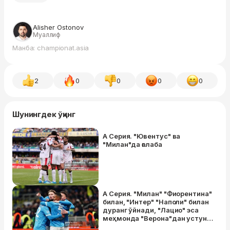
Alisher Ostonov
Муаллиф
Манба: championat.asia
2
0
0
0
0
Шунингдек ўқинг
А Серия. "Ювентус" ва
"Милан"да ғалаба
А Серия. "Милан" "Фиорентина"
билан, "Интер" "Наполи" билан
дуранг ўйнади, "Лацио" эса
меҳмонда "Верона"дан устун
келди