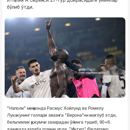
Италия А Серияси 27-тур доирасидаги ўйинлар
бўлиб ўтди.
"Наполи" меҳмонда Расмус Хойлунд ва Ромелу
Лукакунинг голлари эвазига "Верона"ни мағлуб этди,
бельгиялик ҳужумчи захирадан ўйинга тушиб, 90+6
дақиқада ғалаба голини урди. "Интер" Федерико