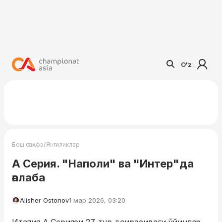
O'z
/
Бош саҳифа
Янгиликлар
А Серия. "Наполи" ва "Интер"да
ғалаба
Alisher Ostonov
1 мар 2026, 03:20