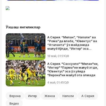
Ўхшаш янгиликлар
А Серия. “Милан”, “Наполи” ва
“Рома”да ғалаба, “Ювентус” ва
“Аталанта” ўз майдонида
мағлуб бўлди, “Интер” эса
“Верона”ни мағлуб эта олмади
18 май, 01:51
0
А Серия. "Сассуоло" "Милан"ни,
"Интер" "Парма"ни мағлуб этди,
"Ювентус" эса ўз уйида
"Верона"ни мағлуб эта олмади
4 май, 01:45
0
Верона
Интер
Женоа
Наполи
А Серия
Видео