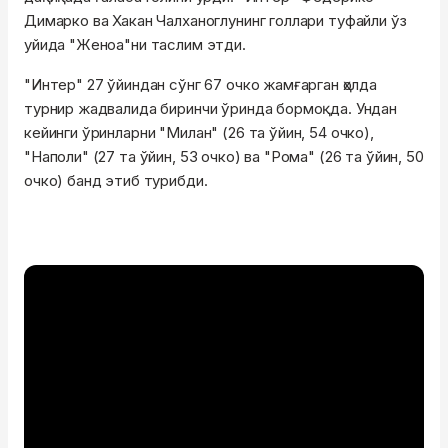
Димарко ва Хакан Чалханоглунинг голлари туфайли ўз
уйида "Женоа"ни таслим этди.
"Интер" 27 ўйиндан сўнг 67 очко жамғарган ҳолда
турнир жадвалида биринчи ўринда бормоқда. Ундан
кейинги ўринларни "Милан" (26 та ўйин, 54 очко),
"Наполи" (27 та ўйин, 53 очко) ва "Рома" (26 та ўйин, 50
очко) банд этиб турибди.