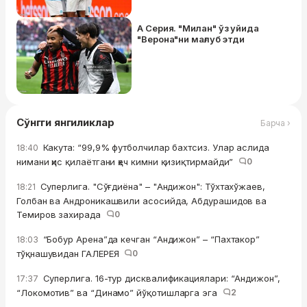
А Серия. "Милан" ўз уйида
"Верона"ни мағлуб этди
Сўнгги янгиликлар
Барча ›
Какута: “99,9% футболчилар бахтсиз. Улар аслида
18:40
нимани ҳис қилаётгани ҳеч кимни қизиқтирмайди”
0
Суперлига. "Сўғдиёна" – "Андижон": Тўхтахўжаев,
18:21
Голбан ва Андроникашвили асосийда, Абдурашидов ва
Темиров захирада
0
“Бобур Арена”да кечган “Андижон” – “Пахтакор”
18:03
тўқнашувидан ГАЛЕРЕЯ
0
Суперлига. 16-тур дисквалификациялари: “Андижон”,
17:37
“Локомотив” ва “Динамо” йўқотишларга эга
2