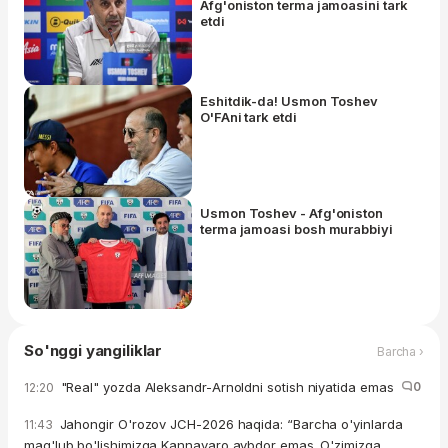
Afg'oniston terma jamoasini tark
etdi
Eshitdik-da! Usmon Toshev
O'FAni tark etdi
Usmon Toshev - Afg'oniston
terma jamoasi bosh murabbiyi
So'nggi yangiliklar
Barcha ›
"Real" yozda Aleksandr-Arnoldni sotish niyatida emas
0
12:20
Jahongir O'rozov JCH-2026 haqida: “Barcha o'yinlarda
11:43
mag'lub bo'lishimizga Kannavaro aybdor emas. O'zimizga