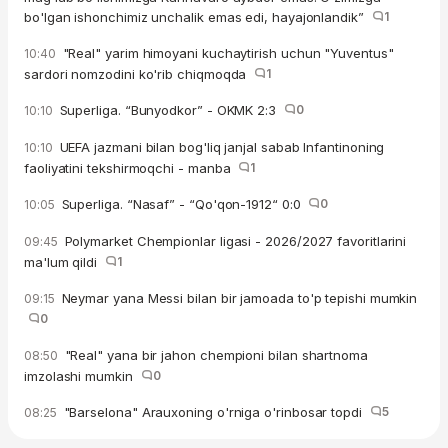
bo'lgan ishonchimiz unchalik emas edi, hayajonlandik”
1
"Real" yarim himoyani kuchaytirish uchun "Yuventus"
10:40
sardori nomzodini ko'rib chiqmoqda
1
Superliga. “Bunyodkor” - OKMK 2:3
0
10:10
UEFA jazmani bilan bog'liq janjal sabab Infantinoning
10:10
faoliyatini tekshirmoqchi - manba
1
Superliga. “Nasaf” - “Qo'qon-1912“ 0:0
0
10:05
Polymarket Chempionlar ligasi - 2026/2027 favoritlarini
09:45
ma'lum qildi
1
Neymar yana Messi bilan bir jamoada to'p tepishi mumkin
09:15
0
"Real" yana bir jahon chempioni bilan shartnoma
08:50
imzolashi mumkin
0
"Barselona" Arauxoning o'rniga o'rinbosar topdi
5
08:25