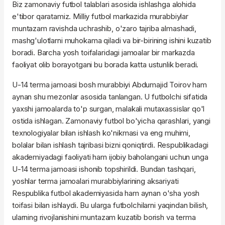
Biz zamonaviy futbol talablari asosida ishlashga alohida
e'tibor qaratamiz. Milliy futbol markazida murabbiylar
muntazam ravishda uchrashib, o'zaro tajriba almashadi,
mashg'ulotlarni muhokama qiladi va bir-birining ishini kuzatib
boradi. Barcha yosh toifalaridagi jamoalar bir markazda
faoliyat olib borayotgani bu borada katta ustunlik beradi.
U-14 terma jamoasi bosh murabbiyi Abdumajid Toirov ham
aynan shu mezonlar asosida tanlangan. U futbolchi sifatida
yaxshi jamoalarda to'p surgan, malakali mutaxassislar qo'l
ostida ishlagan. Zamonaviy futbol bo'yicha qarashlari, yangi
texnologiyalar bilan ishlash ko'nikmasi va eng muhimi,
bolalar bilan ishlash tajribasi bizni qoniqtirdi. Respublikadagi
akademiyadagi faoliyati ham ijobiy baholangani uchun unga
U-14 terma jamoasi ishonib topshirildi. Bundan tashqari,
yoshlar terma jamoalari murabbiylarining aksariyati
Respublika futbol akademiyasida ham aynan o'sha yosh
toifasi bilan ishlaydi. Bu ularga futbolchilarni yaqindan bilish,
ularning rivojlanishini muntazam kuzatib borish va terma