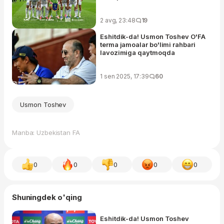
2 avg, 23:48
19
Eshitdik-da! Usmon Toshev O'FA
terma jamoalar bo'limi rahbari
lavozimiga qaytmoqda
1 sen 2025, 17:39
60
Usmon Toshev
Manba: Uzbekistan FA
0
0
0
0
0
Shuningdek o'qing
Eshitdik-da! Usmon Toshev