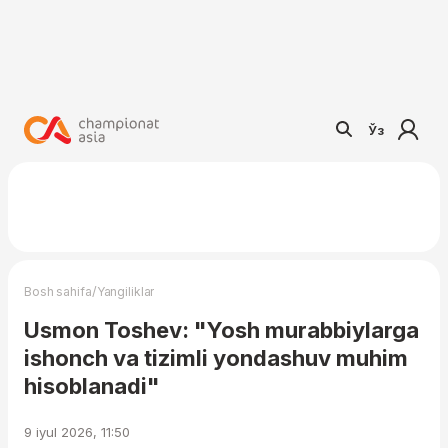
Ўз
/
Bosh sahifa
Yangiliklar
Usmon Toshev: "Yosh murabbiylarga
ishonch va tizimli yondashuv muhim
hisoblanadi"
9 iyul 2026, 11:50