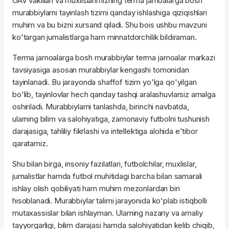
OAV vakillari va muxlislarimizning terma jamoalarga bosh
murabbiylarni tayinlash tizimi qanday ishlashiga qiziqishlari
muhim va bu bizni xursand qiladi. Shu bois ushbu mavzuni
ko'targan jurnalistlarga ham minnatdorchilik bildiraman.
Terma jamoalarga bosh murabbiylar terma jamoalar markazi
tavsiyasiga asosan murabbiylar kengashi tomonidan
tayinlanadi. Bu jarayonda shaffof tizim yo'lga qo'yilgan
bo'lib, tayinlovlar hech qanday tashqi aralashuvlarsiz amalga
oshiriladi. Murabbiylarni tanlashda, birinchi navbatda,
ularning bilim va salohiyatiga, zamonaviy futbolni tushunish
darajasiga, tahliliy fikrlashi va intellektiga alohida e'tibor
qaratamiz.
Shu bilan birga, insoniy fazilatlari, futbolchilar, muxlislar,
jurnalistlar hamda futbol muhitidagi barcha bilan samarali
ishlay olish qobiliyati ham muhim mezonlardan biri
hisoblanadi. Murabbiylar talimi jarayonida ko'plab istiqbolli
mutaxassislar bilan ishlayman. Ularning nazariy va amaliy
tayyorgarligi, bilim darajasi hamda salohiyatidan kelib chiqib,