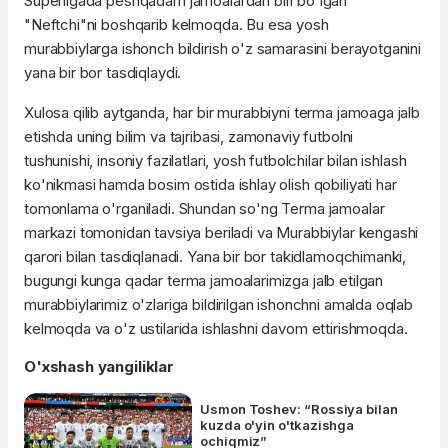
Superligada peshqadam jamoalardan biri bo'lgan
"Neftchi"ni boshqarib kelmoqda. Bu esa yosh
murabbiylarga ishonch bildirish o'z samarasini berayotganini
yana bir bor tasdiqlaydi.
Xulosa qilib aytganda, har bir murabbiyni terma jamoaga jalb
etishda uning bilim va tajribasi, zamonaviy futbolni
tushunishi, insoniy fazilatlari, yosh futbolchilar bilan ishlash
ko'nikmasi hamda bosim ostida ishlay olish qobiliyati har
tomonlama o'rganiladi. Shundan so'ng Terma jamoalar
markazi tomonidan tavsiya beriladi va Murabbiylar kengashi
qarori bilan tasdiqlanadi. Yana bir bor takidlamoqchimanki,
bugungi kunga qadar terma jamoalarimizga jalb etilgan
murabbiylarimiz o'zlariga bildirilgan ishonchni amalda oqlab
kelmoqda va o'z ustilarida ishlashni davom ettirishmoqda.
O'xshash yangiliklar
Usmon Toshev: “Rossiya bilan
kuzda o'yin o'tkazishga
ochiqmiz”