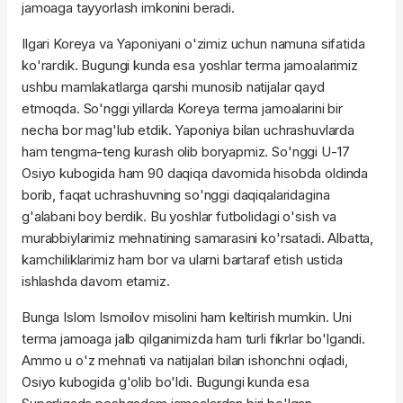
jamoaga tayyorlash imkonini beradi.
Ilgari Koreya va Yaponiyani o'zimiz uchun namuna sifatida
ko'rardik. Bugungi kunda esa yoshlar terma jamoalarimiz
ushbu mamlakatlarga qarshi munosib natijalar qayd
etmoqda. So'nggi yillarda Koreya terma jamoalarini bir
necha bor mag'lub etdik. Yaponiya bilan uchrashuvlarda
ham tengma-teng kurash olib boryapmiz. So'nggi U-17
Osiyo kubogida ham 90 daqiqa davomida hisobda oldinda
borib, faqat uchrashuvning so'nggi daqiqalaridagina
g'alabani boy berdik. Bu yoshlar futbolidagi o'sish va
murabbiylarimiz mehnatining samarasini ko'rsatadi. Albatta,
kamchiliklarimiz ham bor va ularni bartaraf etish ustida
ishlashda davom etamiz.
Bunga Islom Ismoilov misolini ham keltirish mumkin. Uni
terma jamoaga jalb qilganimizda ham turli fikrlar bo'lgandi.
Ammo u o'z mehnati va natijalari bilan ishonchni oqladi,
Osiyo kubogida g'olib bo'ldi. Bugungi kunda esa