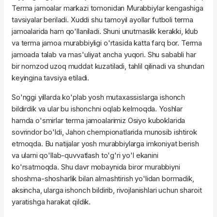
Terma jamoalar markazi tomonidan Murabbiylar kengashiga
tavsiyalar beriladi. Xuddi shu tamoyil ayollar futboli terma
jamoalarida ham qo'llaniladi. Shuni unutmaslik kerakki, klub
va terma jamoa murabbiyligi o'rtasida katta farq bor. Terma
jamoada talab va mas'uliyat ancha yuqori. Shu sababli har
bir nomzod uzoq muddat kuzatiladi, tahlil qilinadi va shundan
keyingina tavsiya etiladi.
So'nggi yillarda ko'plab yosh mutaxassislarga ishonch
bildirdik va ular bu ishonchni oqlab kelmoqda. Yoshlar
hamda o'smirlar terma jamoalarimiz Osiyo kuboklarida
sovrindor bo'ldi, Jahon chempionatlarida munosib ishtirok
etmoqda. Bu natijalar yosh murabbiylarga imkoniyat berish
va ularni qo'llab-quvvatlash to'g'ri yo'l ekanini
ko'rsatmoqda. Shu davr mobaynida biror murabbiyni
shoshma-shosharlik bilan almashtirish yo'lidan bormadik,
aksincha, ularga ishonch bildirib, rivojlanishlari uchun sharoit
yaratishga harakat qildik.