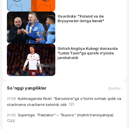
Gvardiola: "Xoland va de
Bryuyne bir-biriga kerak"
Grilish Angliya Kubogi doirasida
"Luton Taun"ga qarshi o'yinda
jarohat oldi
So'nggi yangiliklar
Barcha ›
Kutilmaganda Rodri "Barselona"ga o'tishni xohlab qoldi va
21:09
shartnoma shartlarini kelishib oldi
1
Superliga. "Paxtakor" – "Buxoro" (matnli translyatsiya)
21:00
22