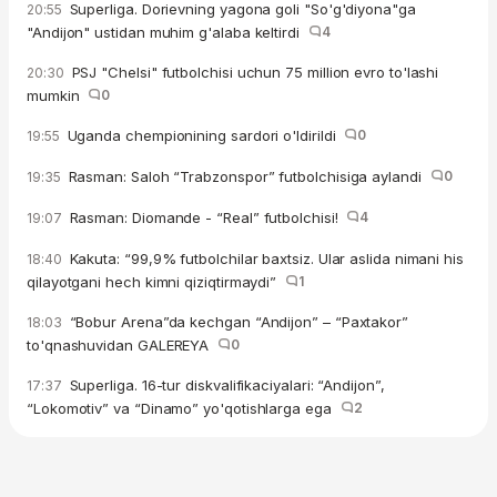
Superliga. Dorievning yagona goli "So'g'diyona"ga
20:55
"Andijon" ustidan muhim g'alaba keltirdi
4
PSJ "Chelsi" futbolchisi uchun 75 million evro to'lashi
20:30
mumkin
0
Uganda chempionining sardori o'ldirildi
0
19:55
Rasman: Saloh “Trabzonspor” futbolchisiga aylandi
0
19:35
Rasman: Diomande - “Real” futbolchisi!
4
19:07
Kakuta: “99,9% futbolchilar baxtsiz. Ular aslida nimani his
18:40
qilayotgani hech kimni qiziqtirmaydi”
1
“Bobur Arena”da kechgan “Andijon” – “Paxtakor”
18:03
to'qnashuvidan GALEREYA
0
Superliga. 16-tur diskvalifikaciyalari: “Andijon”,
17:37
“Lokomotiv” va “Dinamo” yo'qotishlarga ega
2