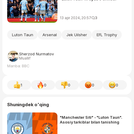
13 apr 2024, 20:57
3
Luton Taun
Arsenal
Jek Uilsher
EFL Trophy
Sherzod Nurmatov
Muallif
Manba: BBC
1
0
0
0
0
Shuningdek o'qing
"Manchester Siti" - "Luton Taun".
Asosiy tarkiblar bilan tanishing