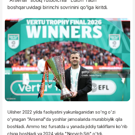
"Arsenal" sobiq futbolchisi "Luton Taun"
boshqaruvidagi birinchi sovrinini qo'lga kiritdi.
Uilsher 2022 yilda faoliyatini yakunlaganidan so'ng o'zi
o'ynagan "Arsenal"da yoshlar jamoalarida murabbiylik qila
boshladi. Ammo tez fursatda u yanada jiddiy takliflarni ko'rib
chiqa boshladi va 2024 yilda "Norvich Siti" o'tdi.