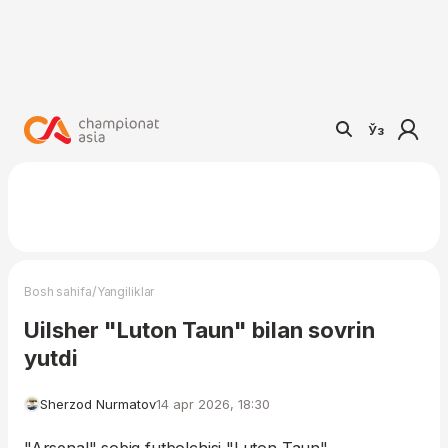
Ўз
/
Bosh sahifa
Yangiliklar
Uilsher "Luton Taun" bilan sovrin
yutdi
Sherzod Nurmatov
14 apr 2026, 18:30