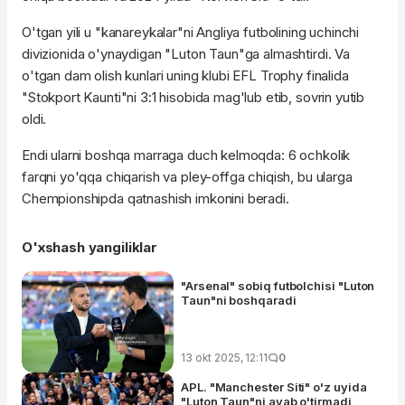
O'tgan yili u "kanareykalar"ni Angliya futbolining uchinchi
divizionida o'ynaydigan "Luton Taun"ga almashtirdi. Va
o'tgan dam olish kunlari uning klubi EFL Trophy finalida
"Stokport Kaunti"ni 3:1 hisobida mag'lub etib, sovrin yutib
oldi.
Endi ularni boshqa marraga duch kelmoqda: 6 ochkolik
farqni yo'qqa chiqarish va pley-offga chiqish, bu ularga
Chempionshipda qatnashish imkonini beradi.
O'xshash yangiliklar
"Arsenal" sobiq futbolchisi "Luton
Taun"ni boshqaradi
13 okt 2025, 12:11
0
APL. "Manchester Siti" o'z uyida
"Luton Taun"ni ayab o'tirmadi