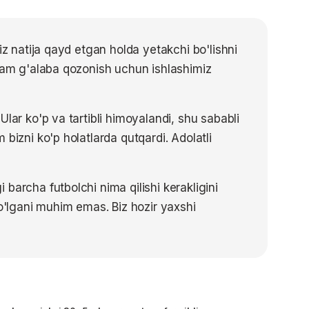
iz natija qayd etgan holda yetakchi bo'lishni
 ham g'alaba qozonish uchun ishlashimiz
Ular ko'p va tartibli himoyalandi, shu sababli
bizni ko'p holatlarda qutqardi. Adolatli
barcha futbolchi nima qilishi kerakligini
bo'lgani muhim emas. Biz hozir yaxshi