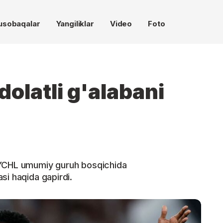
usobaqalar
Yangiliklar
Video
Foto
olatli g'alabani
 YCHL umumiy guruh bosqichida
si haqida gapirdi.