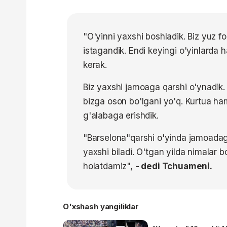
"O'yinni yaxshi boshladik. Biz yuz fo
istagandik. Endi keyingi o'yinlarda
kerak.
Biz yaxshi jamoaga qarshi o'ynadik. 
bizga oson bo'lgani yo'q. Kurtua ham 
g'alabaga erishdik.
"Barselona"qarshi o'yinda jamoadagi 
yaxshi biladi. O'tgan yilda nimalar 
holatdamiz",
- dedi Tchuameni.
O'xshash yangiliklar