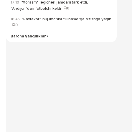
"Xorazm" legioneri jamoani tark etdi,
17:10
“Andijon”dan futbolchi keldi
0
“Paxtakor” hujumchisi “Dinamo”ga o'tishga yaqin
16:45
0
Barcha yangiliklar ›