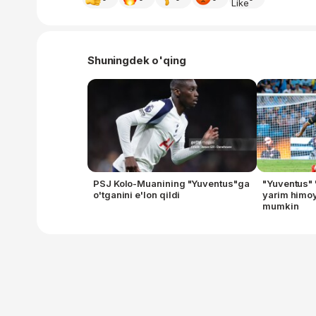
Shuningdek o'qing
PSJ Kolo-Muanining "Yuventus"ga
"Yuventus" 
o'tganini e'lon qildi
yarim himoy
mumkin