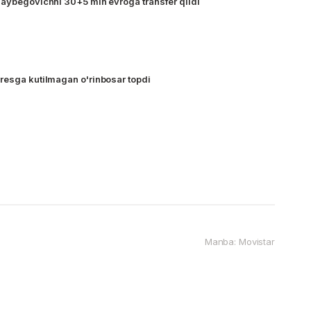
laybegovichni 30+5 mln evroga transfer qildi
resga kutilmagan o'rinbosar topdi
Manba: Movistar