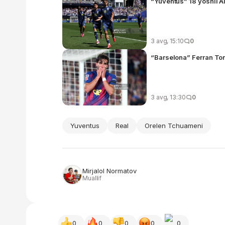
“Yuventus” 18 yoshli A
3 avg, 15:10
0
“Barselona” Ferran Tor
3 avg, 13:30
0
Yuventus
Real
Orelen Tchuameni
Mirjalol Normatov
Muallif
0
0
0
0
0