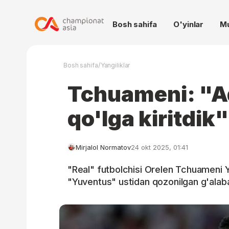
Bosh sahifa
O'yinlar
M
/
Bosh sahifa
Yangiliklar
Tchuameni: "Ad
qo'lga kiritdik"
Mirjalol Normatov
24 okt 2025, 01:41
"Real" futbolchisi Orelen Tchuameni
"Yuventus" ustidan qozonilgan g'alaba