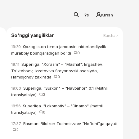
Ўз
Kirish
So'nggi yangiliklar
Barcha ›
Qozog'iston terma jamoasini niderlandiyalik
19:20
murabbiy boshqaradigan bo'ldi
0
Superliga. "Xorazm" – "Mashal": Ergashev,
19:11
To'xtaboev, Izzatov va Stoyanovski asosiyda,
Hamidjonov zaxirada
0
Superliga. "Surxon" – "Navbahor" 0:1 (Matnli
19:00
translyatsiya)
3
Superliga. "Lokomotiv" – "Dinamo" (matnli
18:56
translyatsiya)
0
Rasman: Bilolxon Toshmirzaev “Neftchi”ga qaytdi
17:37
2