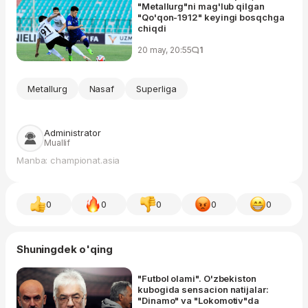
"Metallurg"ni mag'lub qilgan
"Qo'qon-1912" keyingi bosqchga
chiqdi
20 may, 20:55
1
Metallurg
Nasaf
Superliga
Administrator
Muallif
Manba: championat.asia
0
0
0
0
0
Shuningdek o'qing
"Futbol olami". O'zbekiston
kubogida sensacion natijalar:
"Dinamo" va "Lokomotiv"da