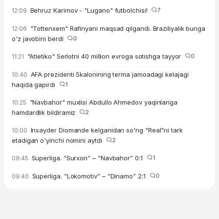
Behruz Karimov - "Lugano" futbolchisi!
7
12:09
"Tottenxem" Rafinyani maqsad qilgandi. Braziliyalik bunga
12:06
o'z javobini berdi
0
"Atletiko" Serlotni 40 million evroga sotishga tayyor
0
11:21
AFA prezidenti Skalonining terma jamoadagi kelajagi
10:40
haqida gapirdi
1
"Navbahor" muxlisi Abdullo Ahmedov yaqinlariga
10:25
hamdardlik bildiramiz
2
Insayder Diomande kelganidan so'ng "Real"ni tark
10:00
etadigan o'yinchi nomini aytdi
2
Superliga. “Surxon” – “Navbahor” 0:1
1
09:45
Superliga. “Lokomotiv” – “Dinamo” 2:1
0
09:40