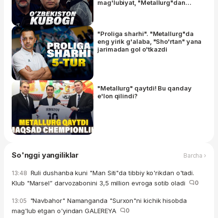
mag'lubiyat, "Metallurg"dan
kambek
"Proliga sharhi". "Metallurg"da
eng yirik g'alaba, "Sho'rtan" yana
jarimadan gol o'tkazdi
"Metallurg" qaytdi! Bu qanday
e'lon qilindi?
So'nggi yangiliklar
Barcha ›
Ruli dushanba kuni "Man Siti"da tibbiy ko'rikdan o'tadi.
13:48
Klub "Marsel” darvozabonini 3,5 million evroga sotib oladi
0
"Navbahor" Namanganda "Surxon"ni kichik hisobda
13:05
mag'lub etgan o'yindan GALEREYA
0