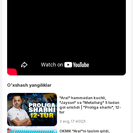
O'xshash yangiliklar
"Aral" hammadan kuchli,
"Jayxun" va "Metallurg" 5 tadan
gol urishdi | "Proliga sharhi", 12-
tur
3 avg, 17:40
1
OKMK "Aral"ni taslim qildi,