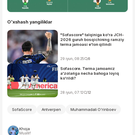
O'xshash yangiliklar
"Sofascore" talqiniga ko'ra JCH-
2026 guruh bosqichining ramziy
terma jamoasi e'lon qilindi
29 iyun, 08:25
6
Sofascore. Terma jamoamiz
a'zolariga necha bahoga loyiq
ko'rildi?
28 iyun, 07:12
12
SofaScore
Antverpen
Muhammadali O'rinboev
Khoja
Muallif