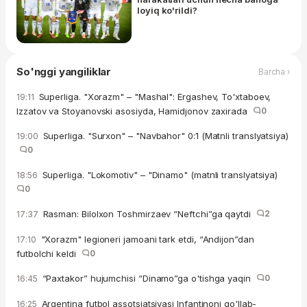
loyiq ko'rildi?
So'nggi yangiliklar
Barcha ›
Superliga. "Xorazm" – "Mashal": Ergashev, To'xtaboev,
19:11
Izzatov va Stoyanovski asosiyda, Hamidjonov zaxirada
0
Superliga. "Surxon" – "Navbahor" 0:1 (Matnli translyatsiya)
19:00
0
Superliga. "Lokomotiv" – "Dinamo" (matnli translyatsiya)
18:56
0
Rasman: Bilolxon Toshmirzaev “Neftchi”ga qaytdi
2
17:37
"Xorazm" legioneri jamoani tark etdi, “Andijon”dan
17:10
futbolchi keldi
0
“Paxtakor” hujumchisi “Dinamo”ga o'tishga yaqin
0
16:45
Argentina futbol assotsiatsiyasi Infantinoni qo'llab-
16:25