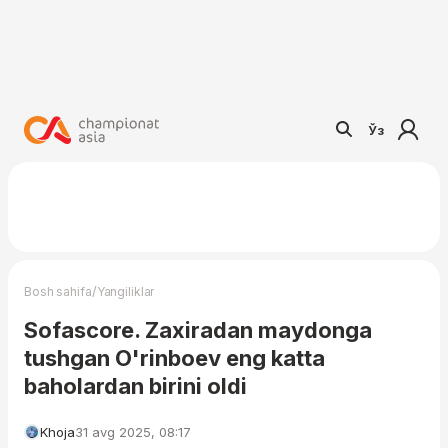
Ўз
/
Bosh sahifa
Yangiliklar
Sofascore. Zaxiradan maydonga
tushgan O'rinboev eng katta
baholardan birini oldi
Khoja
31 avg 2025, 08:17