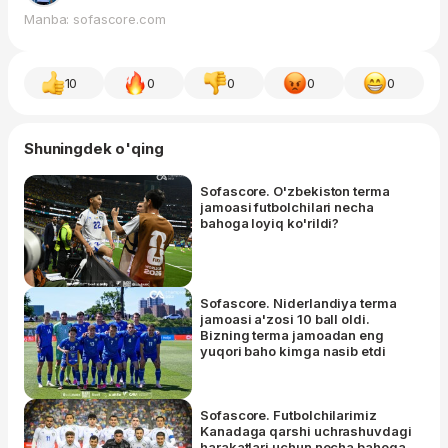
Manba: sofascore.com
10
0
0
0
0
Shuningdek o'qing
Sofascore. O'zbekiston terma
jamoasi futbolchilari necha
bahoga loyiq ko'rildi?
Sofascore. Niderlandiya terma
jamoasi a'zosi 10 ball oldi.
Bizning terma jamoadan eng
yuqori baho kimga nasib etdi
Sofascore. Futbolchilarimiz
Kanadaga qarshi uchrashuvdagi
harakatlari uchun necha bahoga