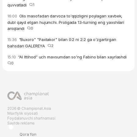
quvvatladi
1
Olis masofadan darvoza to'qqizligini poylagan xavbek,
16:00
dubl qayd etgan hujumchi. Proligada 13-turning eng yaxshilari
aniqlandi
0
"Buxoro" "Paxtakor" bilan 0:2 ni 2:2 ga o'zgartirgan
15:36
bahsdan GALEREYA
2
“Al Ittihod” uch mavsumdan so'ng Fabino bilan xayrlashdi
15:10
0
2026 © Championat.Asia
Maxfiylik siyosati
Foydalanuvchi shartnomasi
Saytda reklama
Qora fon