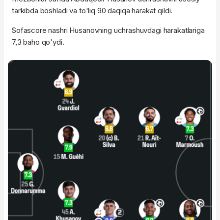
tarkibda boshladi va to'liq 90 daqiqa harakat qildi.
Sofascore nashri Husanovning uchrashuvdagi harakatlariga
7,3 baho qo'ydi.