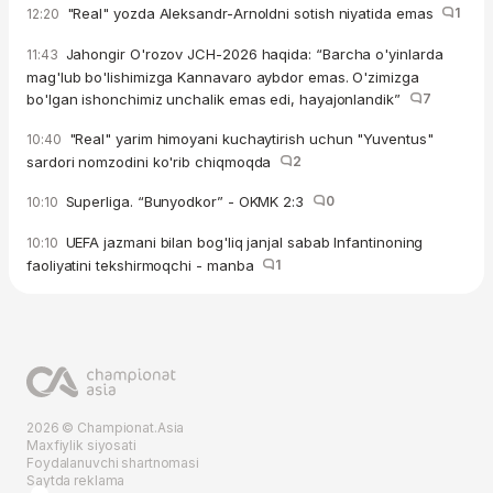
"Real" yozda Aleksandr-Arnoldni sotish niyatida emas
1
12:20
Jahongir O'rozov JCH-2026 haqida: “Barcha o'yinlarda
11:43
mag'lub bo'lishimizga Kannavaro aybdor emas. O'zimizga
bo'lgan ishonchimiz unchalik emas edi, hayajonlandik”
7
"Real" yarim himoyani kuchaytirish uchun "Yuventus"
10:40
sardori nomzodini ko'rib chiqmoqda
2
Superliga. “Bunyodkor” - OKMK 2:3
0
10:10
UEFA jazmani bilan bog'liq janjal sabab Infantinoning
10:10
faoliyatini tekshirmoqchi - manba
1
2026 © Championat.Asia
Maxfiylik siyosati
Foydalanuvchi shartnomasi
Saytda reklama