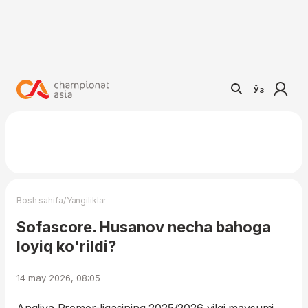
Ўз
/
Bosh sahifa
Yangiliklar
Sofascore. Husanov necha bahoga
loyiq ko'rildi?
14 may 2026, 08:05