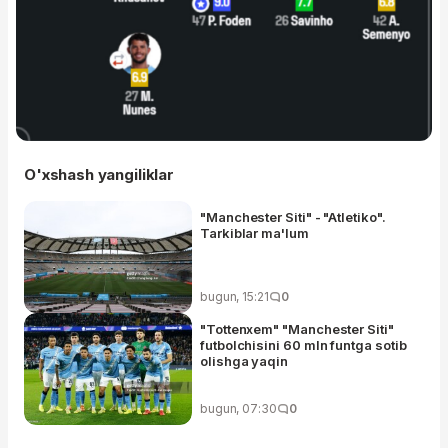
O'xshash yangiliklar
"Manchester Siti" - "Atletiko".
Tarkiblar ma'lum
bugun, 15:21
0
"Tottenxem" "Manchester Siti"
futbolchisini 60 mln funtga sotib
olishga yaqin
bugun, 07:30
0