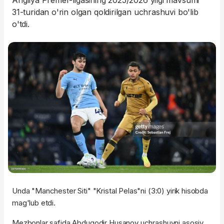
Angliya Premer-ligasining 2025/2026 yilgi mavsumi
31-turidan o'rin olgan qoldirilgan uchrashuvi bo'lib
o'tdi.
Unda "Manchester Siti" "Kristal Pelas"ni (3:0) yirik hisobda
mag'lub etdi.
Mezbonlar safida Abduqodir Husanov uchrashuvni asosiy