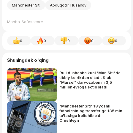
Manchester Siti
Abduqodir Husanov
Manba: Sofasocore
0
0
0
0
0
Shuningdek o'qing
Ruli dushanba kuni "Man Siti"da
tibbiy ko'rikdan o'tadi. Klub
"Marsel” darvozabonini 3,5
million evroga sotib oladi
"Manchester Siti" 18 yoshli
futbolchining transferiga 135 mln
to'lashga kelishib oldi -
Ornshteyn