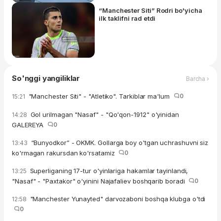
“Manchester Siti” Rodri bo'yicha
ilk taklifni rad etdi
So'nggi yangiliklar
Barcha ›
"Manchester Siti" - "Atletiko". Tarkiblar ma'lum
0
15:21
Gol urilmagan "Nasaf" - "Qo'qon-1912" o'yinidan
14:28
GALEREYA
0
“Bunyodkor” - OKMK. Gollarga boy o'tgan uchrashuvni siz
13:43
ko'rmagan rakursdan ko'rsatamiz
0
Superliganing 17-tur o'yinlariga hakamlar tayinlandi,
13:25
"Nasaf" - "Paxtakor" o'yinini Najafaliev boshqarib boradi
0
"Manchester Yunayted" darvozaboni boshqa klubga o'tdi
12:58
0