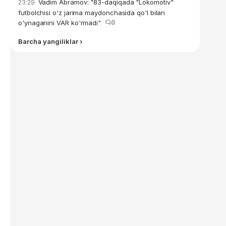
Vadim Abramov: "83-daqiqada "Lokomotiv"
23:29
futbolchisi o'z jarima maydonchasida qo'l bilan
o'ynaganini VAR ko'rmadi"
0
Barcha yangiliklar ›