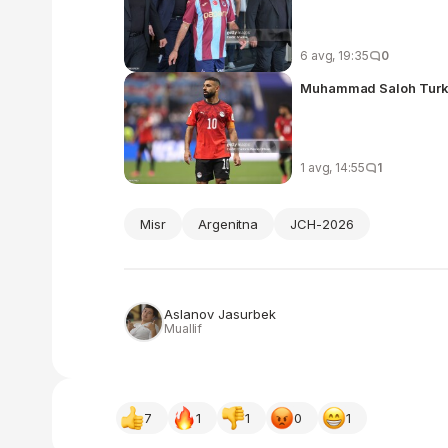
6 avg, 19:35
0
Muhammad Saloh Turki
1 avg, 14:55
1
Misr
Argenitna
JCH-2026
Aslanov Jasurbek
Muallif
7
1
1
0
1