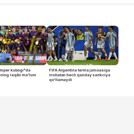
amper kubogi"da
FIFA Argentina terma jamoasiga
ning raqibi ma'lum
nisbatan hech qanday sankciya
qo'llamaydi