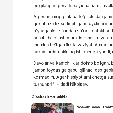
belgilangan penalti bo'yicha ham savol
Argentinaning g'alaba to'pi oldidan j
qoidabuzarlik sodir etilgani tuyulishi mu
o'ynaganini, shundan so'ng kontakt sod
penalti belgilash mumkin emas, u yerda qoi
mumkin bo'lgan ikkita vaziyat. Ammo u
hakamlardan birining ishi menga yoqdi, u
Davolar va kamchiliklar doimo bo'lgan, b
jamoa foydasiga qabul qilinadi deb gapi
ko'rmadim. Agar hissiyotlarni chetga suri
tushunarli", – dedi Nikolaev.
O'xshash yangiliklar
Rasman: Saloh “Trabzo