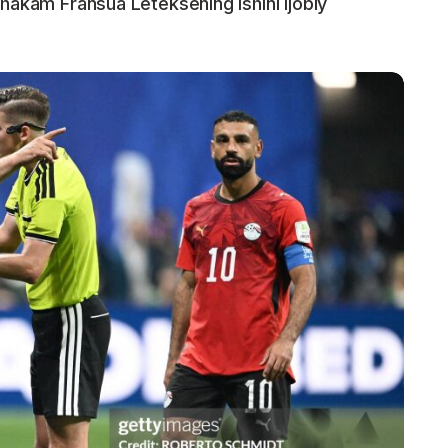
 hakam Fransua Leteksening ishini ijobiy