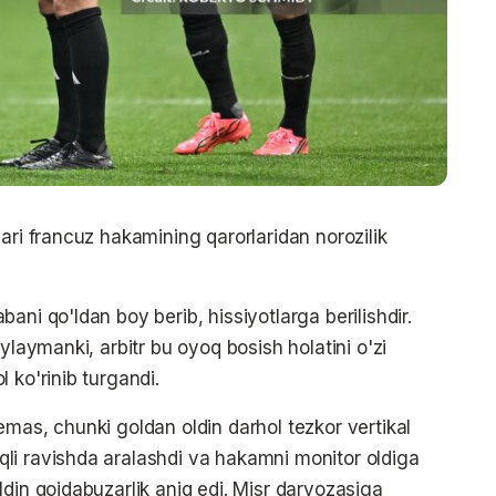
ari francuz hakamining qarorlaridan norozilik
ani qo'ldan boy berib, hissiyotlarga berilishdir.
ylaymanki, arbitr bu oyoq bosish holatini o'zi
 ko'rinib turgandi.
mas, chunki goldan oldin darhol tezkor vertikal
li ravishda aralashdi va hakamni monitor oldiga
din qoidabuzarlik aniq edi. Misr darvozasiga