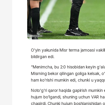
O'yin yakunida Misr terma jamoasi vakill
bildirgan edi.
"Menimcha, bu 2:0 hisobidan keyin g'alab
Misrning bekor qilingan goliga kelsak, o'
ham ko'rishi mumkin edi, chunki u yaqqol
Noto'g'ri qaror haqida gapirish mumkin e
hujum bo'lgandi, shuning uchun VAR haq
chaqirdi. Chunki hujum boshlanishidan ol