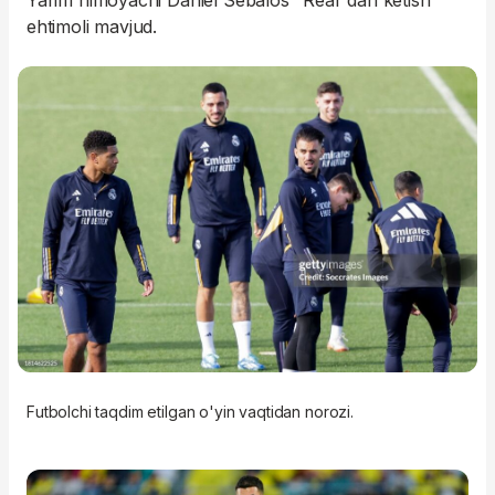
Yarim himoyachi Daniel Sebalos "Real"dan ketish
ehtimoli mavjud.
Futbolchi taqdim etilgan o'yin vaqtidan norozi.