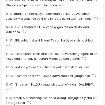
Alvares “Atletiko” rahbariyati bilan uchrashadi - futbolchi
15:40
"Barselona"ga o'tishni xohlamoqda
0
Infantino federatsiya tomonidan qo'llab-quvvatlanish
15:15
evaziga Marokashga JCH finalini o'tkazishni taklif qilmoqda
0
AQSH shaharlari FIFA vada qilgan millionlab dollarni
14:50
kutmoqda
0
APL sobiq hakami Entoni Teylor Turkiyada ish boshladi
14:25
2
“Barselona” sport direktori Deku Alvaresning agenti bilan
14:00
muzokaralar o'tkazish uchun Madridga uchib bordi
0
Rodrining “Real”ga o'tishi deyarli barbod bo'ldi!
3
13:35
Rasman: "Xorazm" OKMK darvozabonini ijaraga oldi
0
13:09
"Sho'rtan" BuxDUni mag'lub etgan o'yindan GALEREYA
12:47
0
Emeri Martinesning “Aston Villa”dagi kelajagi bo'yicha bir
12:35
qarorga keldi
0