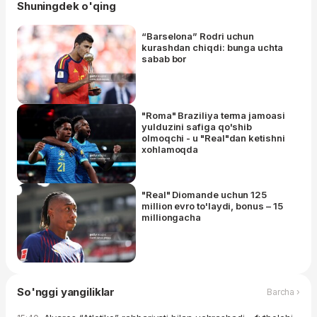
Shuningdek o'qing
“Barselona” Rodri uchun
kurashdan chiqdi: bunga uchta
sabab bor
"Roma" Braziliya terma jamoasi
yulduzini safiga qo'shib
olmoqchi - u "Real"dan ketishni
xohlamoqda
"Real" Diomande uchun 125
million evro to'laydi, bonus – 15
milliongacha
So'nggi yangiliklar
Barcha ›