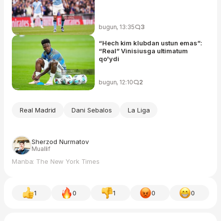
bugun, 13:35
3
“Hech kim klubdan ustun emas”:
“Real” Vinisiusga ultimatum
qo'ydi
bugun, 12:10
2
Real Madrid
Dani Sebalos
La Liga
Sherzod Nurmatov
Muallif
Manba: The New York Times
1
0
1
0
0