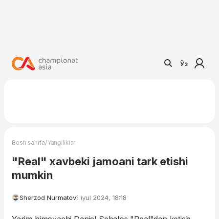
Ўз
/
Bosh sahifa
Yangiliklar
"Real" xavbeki jamoani tark etishi
mumkin
Sherzod Nurmatov
1 iyul 2024, 18:18