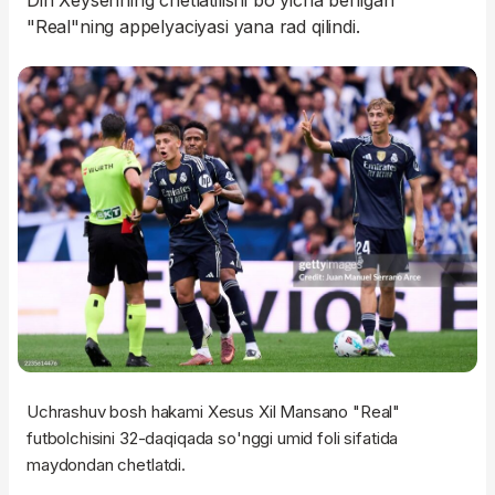
Din Xeysenning chetlatilishi bo'yicha berilgan
"Real"ning appelyaciyasi yana rad qilindi.
Uchrashuv bosh hakami Xesus Xil Mansano "Real"
futbolchisini 32-daqiqada so'nggi umid foli sifatida
maydondan chetlatdi.