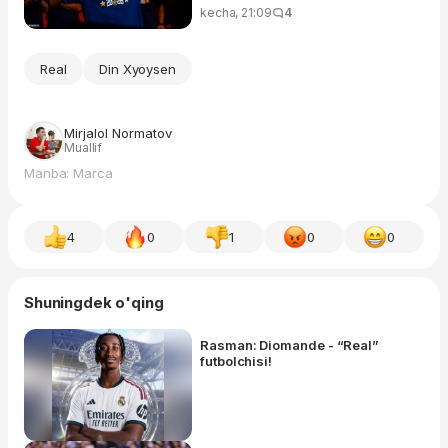
kecha, 21:09
4
Real
Din Xyoysen
Mirjalol Normatov
Muallif
Manba: Marca
4
0
1
0
0
Shuningdek o'qing
Rasman: Diomande - “Real”
futbolchisi!