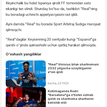
Keyinchalik bu holat Ispaniya qirolli FF tomonidan xato
ekanligi tan olindi. Shunday bo'lsa-da, tashkilot "Real"ning
bu boradagi uchinchi appelyaciyasini rad qildi.
Ayni damda "Real" bu borada Sport Arbitraj Sudiga murojaat
qilmoqchi.
"Real"dagilar Xeysenning 20 sentyabr kungi "Espanol"ga
qarshi o'yinda qatnashishi uchun qattiq harakat qilmoqda.
O'xshash yangiliklar
"Real" Vinisius bilan shartnomani
2032 yilgacha uzaytirganini
e'lon qildi
kecha, 23:11
1
Kutilmaganda Rodri
"Barselona"ga o'tishni xohlab
qoldi va shartnoma shartlarini
kelishib oldi