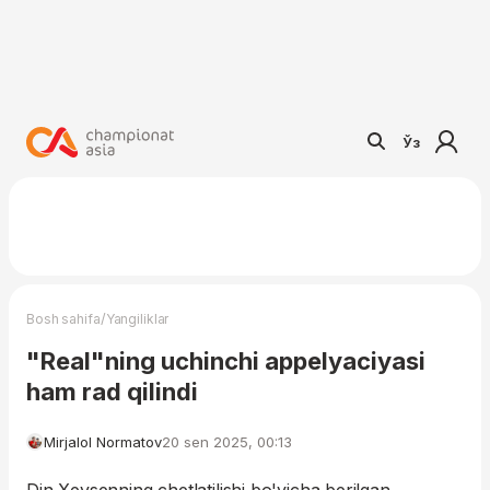
Ўз
/
Bosh sahifa
Yangiliklar
"Real"ning uchinchi appelyaciyasi
ham rad qilindi
Mirjalol Normatov
20 sen 2025, 00:13