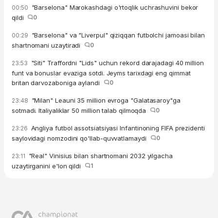
"Barselona" Marokashdagi o'rtoqlik uchrashuvini bekor
00:50
qildi
0
"Barselona" va "Liverpul" qiziqqan futbolchi jamoasi bilan
00:29
shartnomani uzaytiradi
0
"Siti" Traffordni "Lids" uchun rekord darajadagi 40 million
23:53
funt va bonuslar evaziga sotdi. Jeyms tarixdagi eng qimmat
britan darvozaboniga aylandi
0
"Milan" Leauni 35 million evroga "Galatasaroy"ga
23:48
sotmadi. Italiyaliklar 50 million talab qilmoqda
0
Angliya futbol assotsiatsiyasi Infantinoning FIFA prezidenti
23:26
saylovidagi nomzodini qo'llab-quvvatlamaydi
0
"Real" Vinisius bilan shartnomani 2032 yilgacha
23:11
uzaytirganini e'lon qildi
1