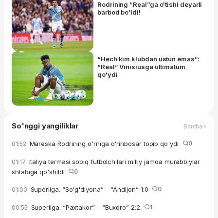
Rodrining “Real”ga o'tishi deyarli
barbod bo'ldi!
“Hech kim klubdan ustun emas”:
“Real” Vinisiusga ultimatum
qo'ydi
So'nggi yangiliklar
Barcha ›
Mareska Rodrining o'rniga o'rinbosar topib qo'ydi
0
01:52
Italiya termasi sobiq futbolchilari milliy jamoa murabbiylar
01:17
shtabiga qo'shildi
0
Superliga. “So'g'diyona” – “Andijon” 1:0
0
01:00
Superliga. “Paxtakor” – “Buxoro” 2:2
1
00:55