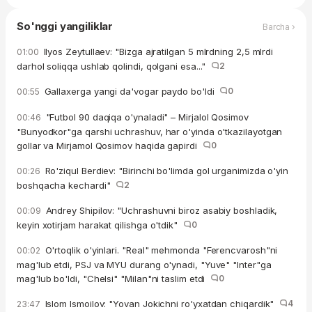
So'nggi yangiliklar
Barcha ›
Ilyos Zeytullaev: "Bizga ajratilgan 5 mlrdning 2,5 mlrdi
01:00
darhol soliqqa ushlab qolindi, qolgani esa..."
2
Gallaxerga yangi da'vogar paydo bo'ldi
0
00:55
"Futbol 90 daqiqa o'ynaladi" – Mirjalol Qosimov
00:46
"Bunyodkor"ga qarshi uchrashuv, har o'yinda o'tkazilayotgan
gollar va Mirjamol Qosimov haqida gapirdi
0
Ro'ziqul Berdiev: "Birinchi bo'limda gol urganimizda o'yin
00:26
boshqacha kechardi"
2
Andrey Shipilov: "Uchrashuvni biroz asabiy boshladik,
00:09
keyin xotirjam harakat qilishga o'tdik"
0
O'rtoqlik o'yinlari. "Real" mehmonda "Ferencvarosh"ni
00:02
mag'lub etdi, PSJ va MYU durang o'ynadi, "Yuve" "Inter"ga
mag'lub bo'ldi, "Chelsi" "Milan"ni taslim etdi
0
Islom Ismoilov: "Yovan Jokichni ro'yxatdan chiqardik"
4
23:47