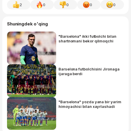
2
0
0
0
0
Shuningdek o'qing
"Barselona" ikki futbolchi bilan
shartnomani bekor qilmoqchi
Barselona futbolchisini Jironaga
ijaraga berdi
"Barselona" yozda yana bir yarim
himoyachisi bilan xayrlashadi