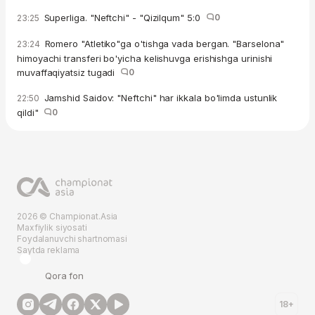
Superliga. "Neftchi" - "Qizilqum" 5:0
0
23:25
Romero "Atletiko"ga o'tishga vada bergan. "Barselona"
23:24
himoyachi transferi bo'yicha kelishuvga erishishga urinishi
muvaffaqiyatsiz tugadi
0
Jamshid Saidov: "Neftchi" har ikkala bo'limda ustunlik
22:50
qildi"
0
2026 © Championat.Asia
Maxfiylik siyosati
Foydalanuvchi shartnomasi
Saytda reklama
Qora fon
18+