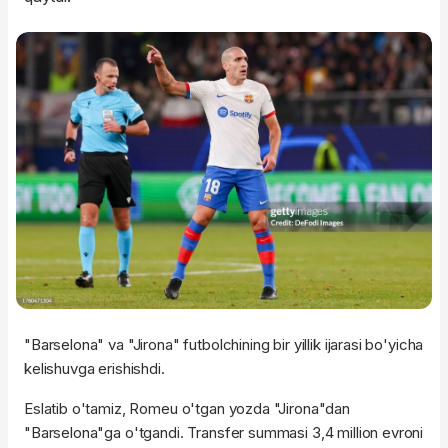
"Barselona" va "Jirona" futbolchining bir yillik ijarasi bo'yicha
kelishuvga erishishdi.
Eslatib o'tamiz, Romeu o'tgan yozda "Jirona"dan
"Barselona"ga o'tgandi. Transfer summasi 3,4 million evroni