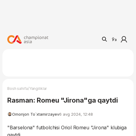
Ўз
/
Bosh sahifa
Yangiliklar
Rasman: Romeu "Jirona"ga qaytdi
Omonjon To`xtamirzayev
6 avg 2024, 12:48
"Barselona" futbolchisi Oriol Romeu "Jirona" klubiga
qaytdi.