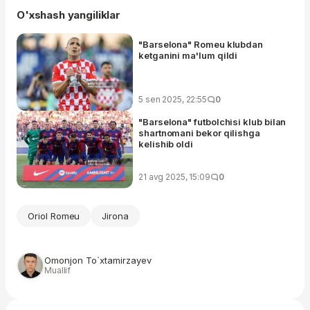
O'xshash yangiliklar
"Barselona" Romeu klubdan
ketganini ma'lum qildi
5 sen 2025, 22:55
0
"Barselona" futbolchisi klub bilan
shartnomani bekor qilishga
kelishib oldi
21 avg 2025, 15:09
0
Oriol Romeu
Jirona
Omonjon To`xtamirzayev
Muallif