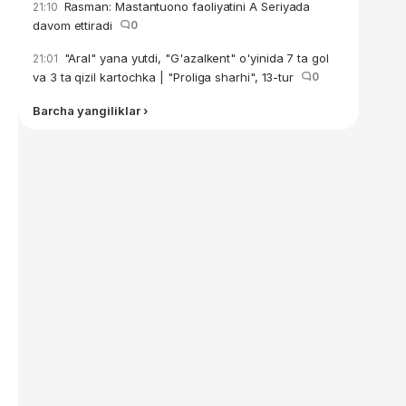
Rasman: Mastantuono faoliyatini A Seriyada
21:10
davom ettiradi
0
"Aral" yana yutdi, "G'azalkent" o'yinida 7 ta gol
21:01
va 3 ta qizil kartochka | "Proliga sharhi", 13-tur
0
Barcha yangiliklar ›