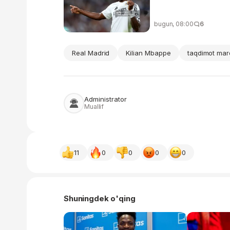
bugun, 08:00
6
Real Madrid
Kilian Mbappe
taqdimot mar
Administrator
Muallif
11
0
0
0
0
Shuningdek o'qing