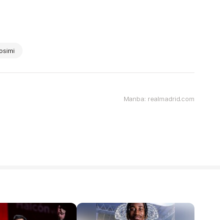
osimi
Manba: realmadrid.com