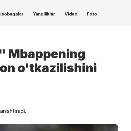
usobaqalar
Yangiliklar
Video
Foto
l" Mbappening
n o'tkazilishini
anishtiradi.