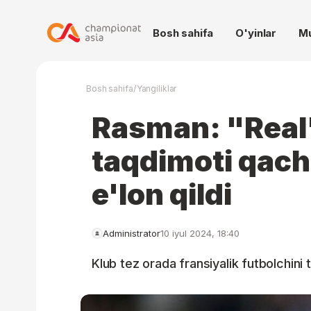
Bosh sahifa
O'yinlar
M
/
Bosh sahifa
Yangiliklar
Rasman: "Rea
taqdimoti qacho
e'lon qildi
Administrator
10 iyul 2024, 18:40
Klub tez orada fransiyalik futbolchini t