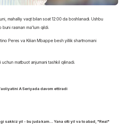
uni, mahalliy vaqt bilan soat 12:00 da boshlanadi. Ushbu
 buni rasman ma'lum qildi.
tino Peres va Kilian Mbappe besh yillik shartnomani
chun matbuot anjumani tashkil qilinadi.
oliyatini A Seriyada davom ettiradi
i sakkiz yil - bu juda kam… Yana olti yil va to abad, "Real"