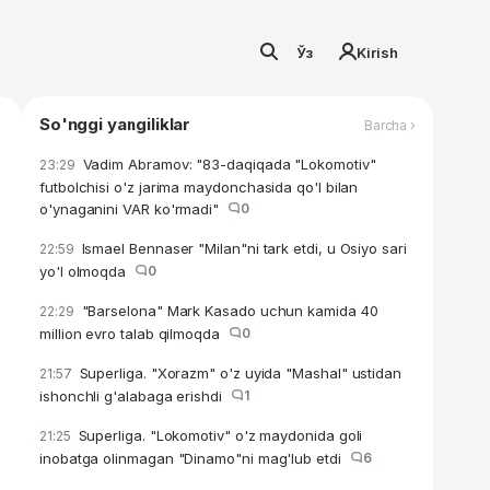
Ўз
Kirish
So'nggi yangiliklar
Barcha ›
Vadim Abramov: "83-daqiqada "Lokomotiv"
23:29
futbolchisi o'z jarima maydonchasida qo'l bilan
o'ynaganini VAR ko'rmadi"
0
Ismael Bennaser "Milan"ni tark etdi, u Osiyo sari
22:59
yo'l olmoqda
0
"Barselona" Mark Kasado uchun kamida 40
22:29
million evro talab qilmoqda
0
Superliga. "Xorazm" o'z uyida "Mashal" ustidan
21:57
ishonchli g'alabaga erishdi
1
Superliga. "Lokomotiv" o'z maydonida goli
21:25
inobatga olinmagan "Dinamo"ni mag'lub etdi
6