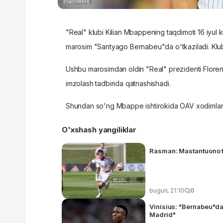
"Real" klubi Kilian Mbappening taqdimoti 16 iyul k
marosim "Santyago Bernabeu"da o'tkaziladi. Klub
Ushbu marosimdan oldin "Real" prezidenti Floren
imzolash tadbirida qatnashishadi.
Shundan so'ng Mbappe ishtirokida OAV xodimlari u
O'xshash yangiliklar
Rasman: Mastantuono fa
bugun, 21:10
0
Vinisius: "Bernabeu"dag
Madrid"