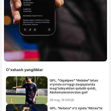
O'xshash yangiliklar
QPL. "Oqjetpes" "Aktobe" bilan
o'yinda so'nggi daqiqalarda
mag'lubiyatdan qutulib qoldi,
Abdumannonovdan gol!
28 may, 19:06
0
QPL. "Astana" o'z uyida "Atirau"ni