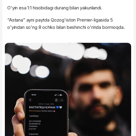
O'yin esa 1:1 hisobidagi durang bilan yakunlandi.
“Astana” ayni paytda Qozog'iston Premer-ligasida 5
o'yindan so'ng 8 ochko bilan beshinchi o'rinda bormoqda.