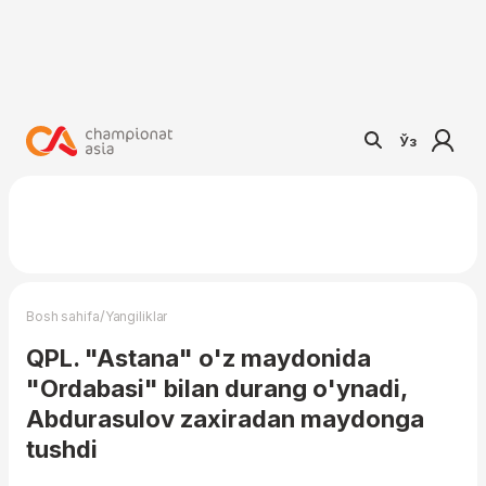
Ўз
/
Bosh sahifa
Yangiliklar
QPL. "Astana" o'z maydonida
"Ordabasi" bilan durang o'ynadi,
Abdurasulov zaxiradan maydonga
tushdi