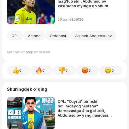
mag'lub etdi, Abdurasulov
zaxiradan o'yinga qo'shildi
26 apr, 21:59
0
QPL
Astana
Ordabasi
Asilbek Abdurasulov
Manba: championat.asia
0
0
0
0
0
Shuningdek o'qing
QPL. "Qayrat" birinchi
bo'limdayoq "Astana"
darvozasiga 4 ta gol urdi,
Abdurasulov yangi jamoasi
safida debyut qildi