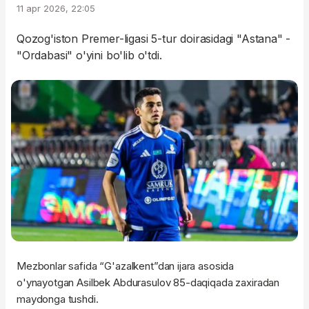
11 apr 2026, 22:05
Qozog'iston Premer-ligasi 5-tur doirasidagi "Astana" -
"Ordabasi" o'yini bo'lib o'tdi.
Mezbonlar safida “G'azalkent”dan ijara asosida
o'ynayotgan Asilbek Abdurasulov 85-daqiqada zaxiradan
maydonga tushdi.