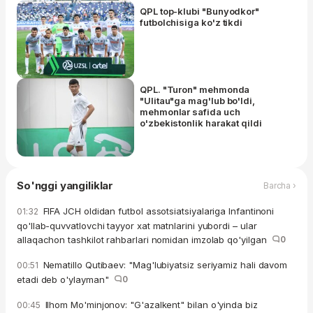
QPL top-klubi "Bunyodkor"
futbolchisiga ko'z tikdi
QPL. "Turon" mehmonda
"Ulitau"ga mag'lub bo'ldi,
mehmonlar safida uch
o'zbekistonlik harakat qildi
So'nggi yangiliklar
Barcha ›
FIFA JCH oldidan futbol assotsiatsiyalariga Infantinoni
01:32
qo'llab-quvvatlovchi tayyor xat matnlarini yubordi – ular
allaqachon tashkilot rahbarlari nomidan imzolab qo'yilgan
0
Nematillo Qutibaev: "Mag'lubiyatsiz seriyamiz hali davom
00:51
etadi deb o'ylayman"
0
Ilhom Mo'minjonov: "G'azalkent" bilan o'yinda biz
00:45