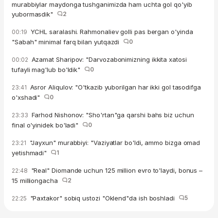
murabbiylar maydonga tushganimizda ham uchta gol qo'yib
yubormasdik"
2
YCHL saralashi. Rahmonaliev golli pas bergan o'yinda
00:19
"Sabah" minimal farq bilan yutqazdi
0
Azamat Sharipov: "Darvozabonimizning ikkita xatosi
00:02
tufayli mag'lub bo'ldik"
0
Asror Aliqulov: "O'tkazib yuborilgan har ikki gol tasodifga
23:41
o'xshadi"
0
Farhod Nishonov: "Sho'rtan"ga qarshi bahs biz uchun
23:33
final o'yinidek bo'ladi"
0
"Jayxun" murabbiyi: "Vaziyatlar bo'ldi, ammo bizga omad
23:21
yetishmadi"
1
"Real" Diomande uchun 125 million evro to'laydi, bonus –
22:48
15 milliongacha
2
"Paxtakor" sobiq ustozi "Oklend"da ish boshladi
5
22:25