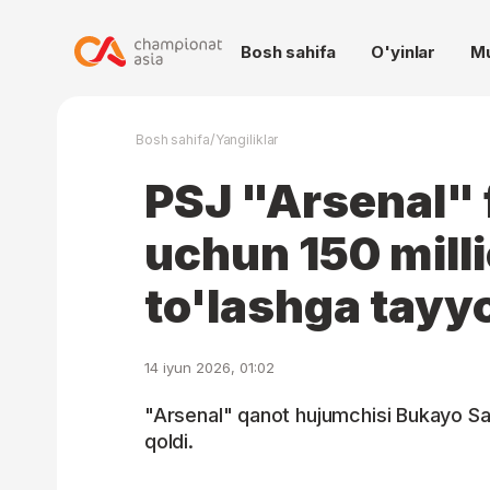
Bosh sahifa
O'yinlar
M
/
Bosh sahifa
Yangiliklar
PSJ "Arsenal" 
uchun 150 mill
to'lashga tayy
14 iyun 2026, 01:02
"Arsenal" qanot hujumchisi Bukayo Sak
qoldi.