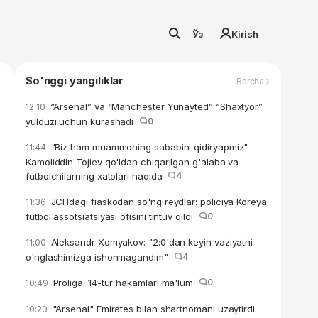
Ўз
Kirish
So'nggi yangiliklar
Barcha ›
“Arsenal” va “Manchester Yunayted” “Shaxtyor”
12:10
yulduzi uchun kurashadi
0
"Biz ham muammoning sababini qidiryapmiz" –
11:44
Kamoliddin Tojiev qo'ldan chiqarilgan g'alaba va
futbolchilarning xatolari haqida
4
JCHdagi fiaskodan so'ng reydlar: policiya Koreya
11:36
futbol assotsiatsiyasi ofisini tintuv qildi
0
Aleksandr Xomyakov: "2:0'dan keyin vaziyatni
11:00
o'nglashimizga ishonmagandim"
4
Proliga. 14-tur hakamlari ma'lum
0
10:49
"Arsenal" Emirates bilan shartnomani uzaytirdi
10:20