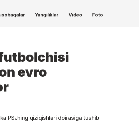
usobaqalar
Yangiliklar
Video
Foto
futbolchisi
ion evro
or
a PSJning qiziqishlari doirasiga tushib