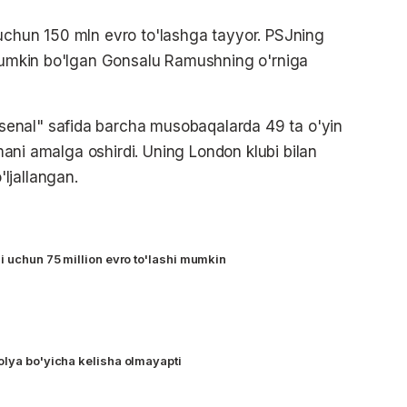
eri uchun 150 mln evro to'lashga tayyor. PSJning
 mumkin bo'lgan Gonsalu Ramushning o'rniga
enal" safida barcha musobaqalarda 49 ta o'yin
atmani amalga oshirdi. Uning London klubi bilan
ljallangan.
i uchun 75 million evro to'lashi mumkin
olya bo'yicha kelisha olmayapti