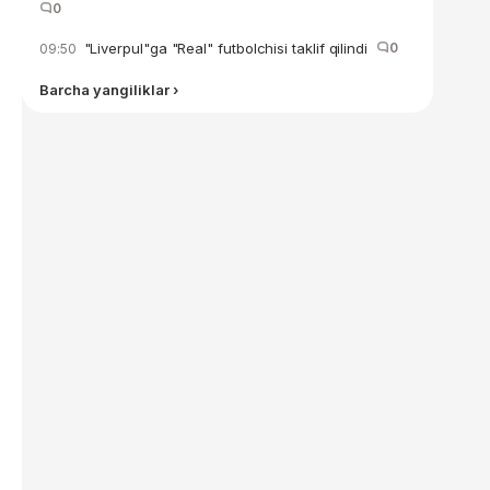
0
"Liverpul"ga "Real" futbolchisi taklif qilindi
0
09:50
Barcha yangiliklar ›