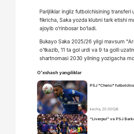
Parijliklar ingliz futbolchisining transf
fikricha, Saka yozda klubni tark etishi
ajoyib o'rinbosar bo'ladi.
Bukayo Saka 2025/26 yilgi mavsum "Ars
o'tkazib, 11 ta gol urdi va 9 ta golli uz
shartnomasi 2030 yilning yozigacha mo'
O'xshash yangiliklar
PSJ "Chelsi" futbolchis
kecha, 20:30
0
“Liverpul” va PSJ Bark