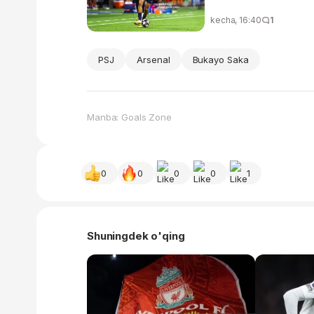
kecha, 16:40
1
PSJ
Arsenal
Bukayo Saka
Manba: Goals Zone
0
0
0
0
1
Shuningdek o'qing