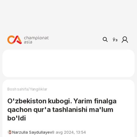
Ўз
/
Bosh sahifa
Yangiliklar
O'zbekiston kubogi. Yarim finalga
qachon qur'a tashlanishi ma'lum
bo'ldi
Narzulla Saydullayev
8 avg 2024, 13:54