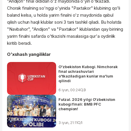
"Andijon" final oldidan o'z maydonida o'yin o'tkazadi.
Chorak finalning so'nggi o'yinida "Paxtakor" klubining qo'li
baland kelsa, u holda yarim finalni o'z maydonida qabul
qilish uchun haqli klublar soni 3 tani tashkil qiladi. Bu holatda
"Navbahor", "Andijon" va "Paxtakor" klublaridan qay birining
yarim finalni safarda o'tkazishi masalasiga qur'a oydinlik
kiritib beradi.
O'xshash yangiliklar
O'zbekiston Kubogi. Nimchorak
final uchrashuvlari
o'tkaziladigan kunlar ma'lum
qilindi
6 iyun, 00:24
3
Futzal. 2026 yilgi O'zbekiston
kubogi finali: BMB PFC
chempion!
3 iyun, 21:11
1