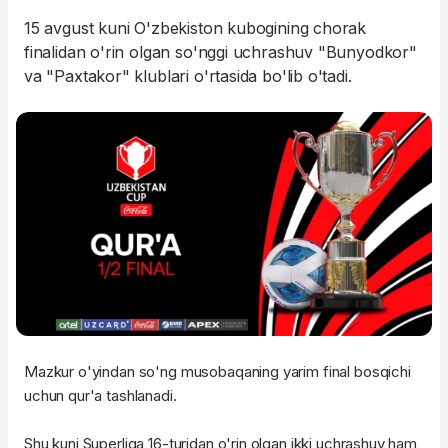
15 avgust kuni O'zbekiston kubogining chorak
finalidan o'rin olgan so'nggi uchrashuv "Bunyodkor"
va "Paxtakor" klublari o'rtasida bo'lib o'tadi.
Mazkur o'yindan so'ng musobaqaning yarim final bosqichi
uchun qur'a tashlanadi.
Shu kuni Superliga 16-turidan o'rin olgan ikki uchrashuv ham