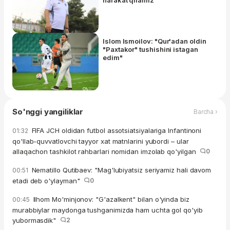
Islom Ismoilov: "Qur'adan oldin
"Paxtakor" tushishini istagan
edim"
So'nggi yangiliklar
Barcha ›
FIFA JCH oldidan futbol assotsiatsiyalariga Infantinoni
01:32
qo'llab-quvvatlovchi tayyor xat matnlarini yubordi – ular
allaqachon tashkilot rahbarlari nomidan imzolab qo'yilgan
0
Nematillo Qutibaev: "Mag'lubiyatsiz seriyamiz hali davom
00:51
etadi deb o'ylayman"
0
Ilhom Mo'minjonov: "G'azalkent" bilan o'yinda biz
00:45
murabbiylar maydonga tushganimizda ham uchta gol qo'yib
yubormasdik"
2