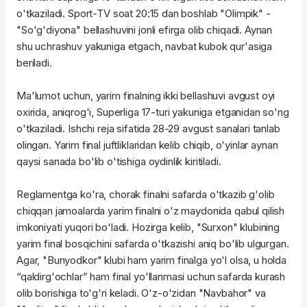
o'tkaziladi. Sport-TV soat 20:15 dan boshlab "Olimpik" -
"So'g'diyona" bellashuvini jonli efirga olib chiqadi. Aynan
shu uchrashuv yakuniga etgach, navbat kubok qur'asiga
beriladi.
Ma'lumot uchun, yarim finalning ikki bellashuvi avgust oyi
oxirida, aniqrog'i, Superliga 17-turi yakuniga etganidan so'ng
o'tkaziladi. Ishchi reja sifatida 28-29 avgust sanalari tanlab
olingan. Yarim final juftliklaridan kelib chiqib, o'yinlar aynan
qaysi sanada bo'lib o'tishiga oydinlik kiritiladi.
Reglamentga ko'ra, chorak finalni safarda o'tkazib g'olib
chiqqan jamoalarda yarim finalni o'z maydonida qabul qilish
imkoniyati yuqori bo'ladi. Hozirga kelib, "Surxon" klubining
yarim final bosqichini safarda o'tkazishi aniq bo'lib ulgurgan.
Agar, "Bunyodkor" klubi ham yarim finalga yo'l olsa, u holda
“qaldirg'ochlar” ham final yo'llanmasi uchun safarda kurash
olib borishiga to'g'ri keladi. O'z-o'zidan "Navbahor" va