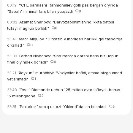
YCHL saralashi. Rahmonaliev golli pas bergan o'yinda
00:19
"Sabah" minimal farq bilan yutqazdi
0
Azamat Sharipov: "Darvozabonimizning ikkita xatosi
00:02
tufayli mag'lub bo'ldik"
0
Asror Aliqulov: "O'tkazib yuborilgan har ikki gol tasodifga
23:41
o'xshadi"
0
Farhod Nishonov: "Sho'rtan"ga qarshi bahs biz uchun
23:33
final o'yinidek bo'ladi"
0
"Jayxun" murabbiyi: "Vaziyatlar bo'ldi, ammo bizga omad
23:21
yetishmadi"
1
"Real" Diomande uchun 125 million evro to'laydi, bonus –
22:48
15 milliongacha
2
"Paxtakor" sobiq ustozi "Oklend"da ish boshladi
5
22:25