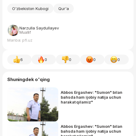
O'zbekiston Kubogi
Qur'a
Narzulla Saydullayev
Muallif
Manba: pfl.uz
6
0
0
0
0
Shuningdek o'qing
Abbos Ergashev: "Surxon" bilan
bahsda ham ijobiy natija uchun
harakat qilamiz"
Abbos Ergashev: "Surxon" bilan
bahsda ham ijobiy natija uchun
harakat qilamiz"