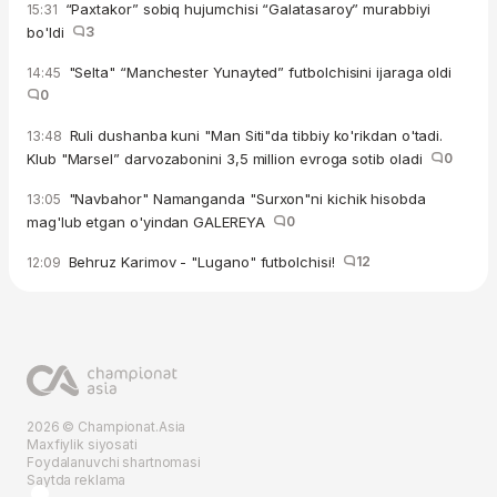
“Paxtakor” sobiq hujumchisi “Galatasaroy” murabbiyi
15:31
bo'ldi
3
"Selta" “Manchester Yunayted” futbolchisini ijaraga oldi
14:45
0
Ruli dushanba kuni "Man Siti"da tibbiy ko'rikdan o'tadi.
13:48
Klub "Marsel” darvozabonini 3,5 million evroga sotib oladi
0
"Navbahor" Namanganda "Surxon"ni kichik hisobda
13:05
mag'lub etgan o'yindan GALEREYA
0
Behruz Karimov - "Lugano" futbolchisi!
12
12:09
2026 © Championat.Asia
Maxfiylik siyosati
Foydalanuvchi shartnomasi
Saytda reklama