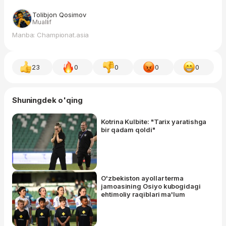
Tolibjon Qosimov
Muallif
Manba: Championat.asia
23
0
0
0
0
Shuningdek o'qing
Kotrina Kulbite: "Tarix yaratishga
bir qadam qoldi"
O'zbekiston ayollar terma
jamoasining Osiyo kubogidagi
ehtimoliy raqiblari ma'lum