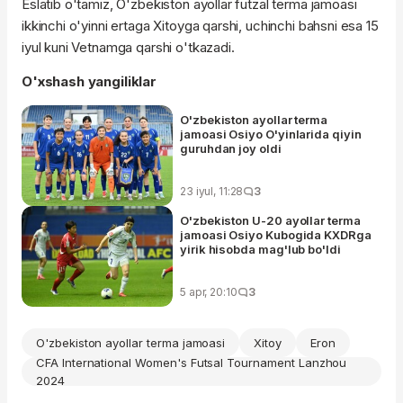
Eslatib o'tamiz, O'zbekiston ayollar futzal terma jamoasi
ikkinchi o'yinni ertaga Xitoyga qarshi, uchinchi bahsni esa 15
iyul kuni Vetnamga qarshi o'tkazadi.
O'xshash yangiliklar
O'zbekiston ayollar terma
jamoasi Osiyo O'yinlarida qiyin
guruhdan joy oldi
23 iyul, 11:28
3
O'zbekiston U-20 ayollar terma
jamoasi Osiyo Kubogida KXDRga
yirik hisobda mag'lub bo'ldi
5 apr, 20:10
3
O'zbekiston ayollar terma jamoasi
Xitoy
Eron
CFA International Women's Futsal Tournament Lanzhou
2024