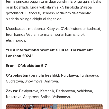
terma jamoasi bugun turnirdagi yurishini Eronga qarshi bahs
bilan boshladi. Unda vakilalarimiz 7:5 hisobida g'alaba
qozonishdi. E'tiborlisi, uchrashuv davomida eronliklar
hisobda oldinga chiqib olishgan edi.
Musobaqada mezbonlar Xitoy va O'zbekistondan tashqari,
Eron hamda Vetnam terma jamoalari ham ishtirok
etishmoqda.
"CFA International Women's Futsal Tournament
Lanzhou 2024"
Eron - O'zbekiston 5:7
O'zbekiston (birinchi beshlik):
Nurullaeva, Turdiboeva,
Qudratova, Shoyimova, Amirova.
Zaxira:
Baxtiyorova, Karachik, Dadaboeva, Vohidova,
Nazarova, Asqarova, Safina, Valihonova.