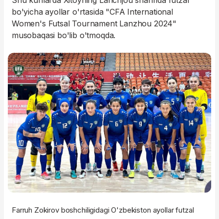
Shu kunlarda Xitoyning Lanchjou shahrida futzal
bo'yicha ayollar o'rtasida "CFA International
Women's Futsal Tournament Lanzhou 2024"
musobaqasi bo'lib o'tmoqda.
Farruh Zokirov boshchiligidagi O'zbekiston ayollar futzal