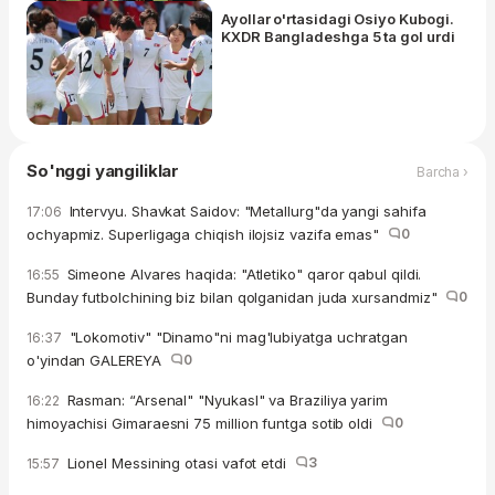
Ayollar o'rtasidagi Osiyo Kubogi.
KXDR Bangladeshga 5 ta gol urdi
So'nggi yangiliklar
Barcha ›
Intervyu. Shavkat Saidov: "Metallurg"da yangi sahifa
17:06
ochyapmiz. Superligaga chiqish ilojsiz vazifa emas"
0
Simeone Alvares haqida: "Atletiko" qaror qabul qildi.
16:55
Bunday futbolchining biz bilan qolganidan juda xursandmiz"
0
"Lokomotiv" "Dinamo"ni mag'lubiyatga uchratgan
16:37
o'yindan GALEREYA
0
Rasman: “Arsenal" "Nyukasl" va Braziliya yarim
16:22
himoyachisi Gimaraesni 75 million funtga sotib oldi
0
Lionel Messining otasi vafot etdi
3
15:57