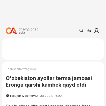
Ўз
/
Bosh sahifa
Yangiliklar
O'zbekiston ayollar terma jamoasi
Eronga qarshi kambek qayd etdi
Tolibjon Qosimov
12 iyul 2024, 16:00