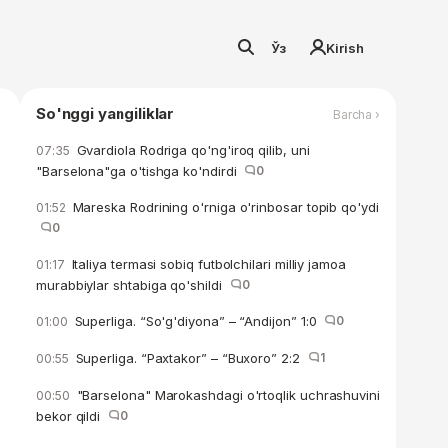
Ўз
Kirish
So'nggi yangiliklar
Barcha ›
Gvardiola Rodriga qo'ng'iroq qilib, uni
07:35
"Barselona"ga o'tishga ko'ndirdi
0
Mareska Rodrining o'rniga o'rinbosar topib qo'ydi
01:52
0
Italiya termasi sobiq futbolchilari milliy jamoa
01:17
murabbiylar shtabiga qo'shildi
0
Superliga. “So'g'diyona” – “Andijon” 1:0
0
01:00
Superliga. “Paxtakor” – “Buxoro” 2:2
1
00:55
"Barselona" Marokashdagi o'rtoqlik uchrashuvini
00:50
bekor qildi
0