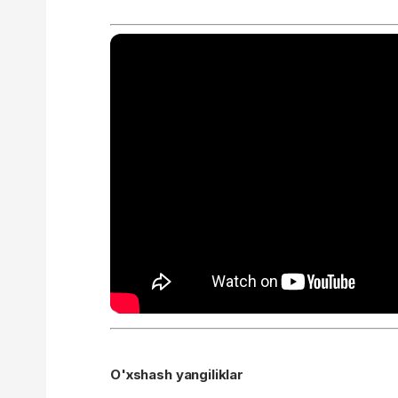
O'xshash yangiliklar