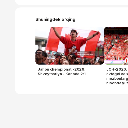
Shuningdek o'qing
Jahon chempionati-2026.
JCH-2026. Ik
Shveytsariya - Kanada 2:1
avtogol va x
mezbonlarg
hisobda yu