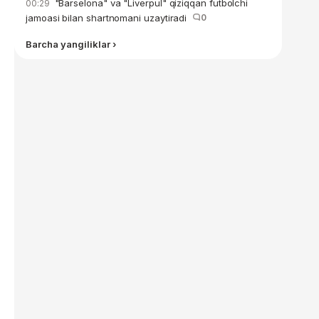
"Barselona" va "Liverpul" qiziqqan futbolchi
00:29
jamoasi bilan shartnomani uzaytiradi
0
Barcha yangiliklar ›