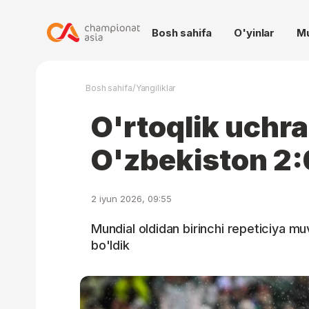
Bosh sahifa
O'yinlar
M
/
Bosh sahifa
Yangiliklar
O'rtoqlik uchr
O'zbekiston 2:
2 iyun 2026, 09:55
Mundial oldidan birinchi repeticiya m
bo'ldik