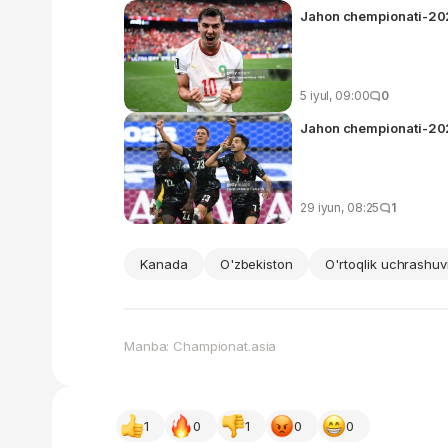
Jahon chempionati-20
5 iyul, 09:00
0
Jahon chempionati-202
29 iyun, 08:25
1
Kanada
O'zbekiston
O'rtoqlik uchrashuv
Manba: Championat.asia
1
0
1
0
0