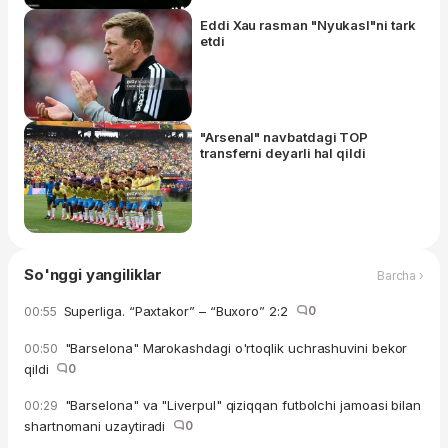
Eddi Xau rasman "Nyukasl"ni tark
etdi
"Arsenal" navbatdagi TOP
transferni deyarli hal qildi
So'nggi yangiliklar
Barcha ›
Superliga. “Paxtakor” – “Buxoro” 2:2
0
00:55
"Barselona" Marokashdagi o'rtoqlik uchrashuvini bekor
00:50
qildi
0
"Barselona" va "Liverpul" qiziqqan futbolchi jamoasi bilan
00:29
shartnomani uzaytiradi
0