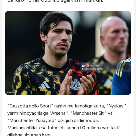
Sandro Tonali klubini o'zgartirishi mumkin.
"Gazzetta dello Sport" nashri ma'lumotiga ko'ra, "Nyukasl"
yarim himoyachisiga "Arsenal", "Manchester Siti" va
"Manchester Yunayted" qiziqish bildirmoqda.
Mankunianliklar esa futbolchi uchun 90 million evro taklif
qilishga ulgurgan ham.