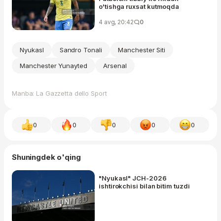
o'tishga ruxsat kutmoqda
4 avg, 20:42
0
Nyukasl
Sandro Tonali
Manchester Siti
Manchester Yunayted
Arsenal
Manba: La Gazzetta dello Sport
0
0
0
0
0
Shuningdek o'qing
"Nyukasl" JCH-2026
ishtirokchisi bilan bitim tuzdi