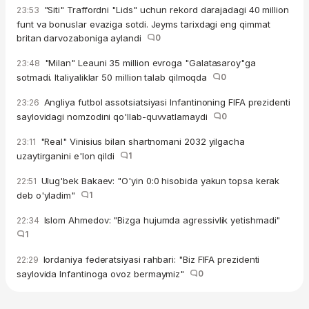
"Siti" Traffordni "Lids" uchun rekord darajadagi 40 million
23:53
funt va bonuslar evaziga sotdi. Jeyms tarixdagi eng qimmat
britan darvozaboniga aylandi
0
"Milan" Leauni 35 million evroga "Galatasaroy"ga
23:48
sotmadi. Italiyaliklar 50 million talab qilmoqda
0
Angliya futbol assotsiatsiyasi Infantinoning FIFA prezidenti
23:26
saylovidagi nomzodini qo'llab-quvvatlamaydi
0
"Real" Vinisius bilan shartnomani 2032 yilgacha
23:11
uzaytirganini e'lon qildi
1
Ulug'bek Bakaev: "O'yin 0:0 hisobida yakun topsa kerak
22:51
deb o'yladim"
1
Islom Ahmedov: "Bizga hujumda agressivlik yetishmadi"
22:34
1
Iordaniya federatsiyasi rahbari: "Biz FIFA prezidenti
22:29
saylovida Infantinoga ovoz bermaymiz"
0