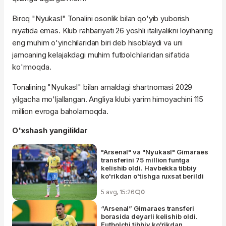
Biroq "Nyukasl" Tonalini osonlik bilan qo'yib yuborish
niyatida emas. Klub rahbariyati 26 yoshli italiyalikni loyihaning
eng muhim o'yinchilaridan biri deb hisoblaydi va uni
jamoaning kelajakdagi muhim futbolchilaridan sifatida
ko'rmoqda.
Tonalining "Nyukasl" bilan amaldagi shartnomasi 2029
yilgacha mo'ljallangan. Angliya klubi yarim himoyachini 115
million evroga baholamoqda.
O'xshash yangiliklar
"Arsenal" va "Nyukasl" Gimaraes
transferini 75 million funtga
kelishib oldi. Havbekka tibbiy
ko'rikdan o'tishga ruxsat berildi
5 avg, 15:26
0
“Arsenal” Gimaraes transferi
borasida deyarli kelishib oldi.
Futbolchi tibbiy ko'rikdan