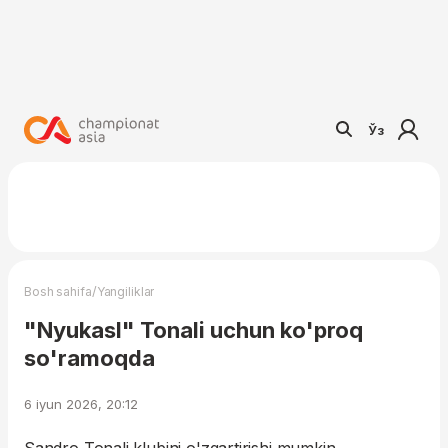
Ўз
/
Bosh sahifa
Yangiliklar
"Nyukasl" Tonali uchun ko'proq
so'ramoqda
6 iyun 2026, 20:12