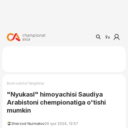
Ўз
/
Bosh sahifa
Yangiliklar
"Nyukasl" himoyachisi Saudiya
Arabistoni chempionatiga o'tishi
mumkin
Sherzod Nurmatov
26 iyul 2024, 12:57