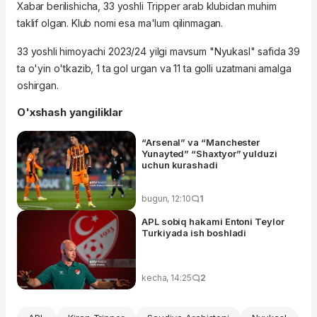
Xabar berilishicha, 33 yoshli
Tripper
arab klubidan muhim
taklif olgan. Klub nomi esa ma'lum qilinmagan.
33 yoshli himoyachi 2023/24 yilgi mavsum "Nyukasl" safida 39
ta o'yin o'tkazib, 1 ta gol urgan va 11 ta golli uzatmani amalga
oshirgan.
O'xshash yangiliklar
“Arsenal” va “Manchester
Yunayted” “Shaxtyor” yulduzi
uchun kurashadi
bugun, 12:10
1
APL sobiq hakami Entoni Teylor
Turkiyada ish boshladi
kecha, 14:25
2