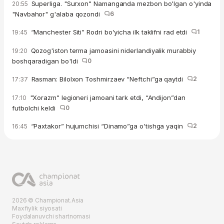
Superliga. "Surxon" Namanganda mezbon bo'lgan o'yinda
20:55
"Navbahor" g'alaba qozondi
6
“Manchester Siti” Rodri bo'yicha ilk taklifni rad etdi
1
19:45
Qozog'iston terma jamoasini niderlandiyalik murabbiy
19:20
boshqaradigan bo'ldi
0
Rasman: Bilolxon Toshmirzaev “Neftchi”ga qaytdi
2
17:37
"Xorazm" legioneri jamoani tark etdi, “Andijon”dan
17:10
futbolchi keldi
0
“Paxtakor” hujumchisi “Dinamo”ga o'tishga yaqin
2
16:45
2026 © Championat.Asia
Maxfiylik siyosati
Foydalanuvchi shartnomasi