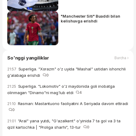
"Manchester Siti" Buaddi bilan
kelishuvga erishdi
So'nggi yangiliklar
Barcha ›
Superliga. "Xorazm" o'z uyida "Mashal" ustidan ishonchli
21:57
g'alabaga erishdi
0
Superliga. "Lokomotiv" o'z maydonida goli inobatga
21:25
olinmagan "Dinamo"ni mag'lub etdi
4
Rasman: Mastantuono faoliyatini A Seriyada davom ettiradi
21:10
0
"Aral" yana yutdi, "G'azalkent" o'yinida 7 ta gol va 3 ta
21:01
qizil kartochka | "Proliga sharhi", 13-tur
0