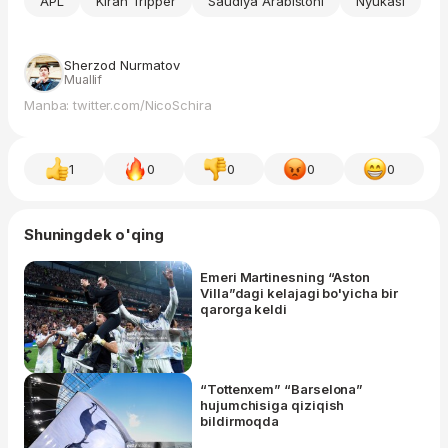
APL
Kiran Tripper
Saudiya Arabistoni
Nyukasl
Sherzod Nurmatov
Muallif
Manba: twitter.com/NicoSchira
1
0
0
0
0
Shuningdek o'qing
Emeri Martinesning “Aston
Villa”dagi kelajagi bo'yicha bir
qarorga keldi
“Tottenxem” “Barselona”
hujumchisiga qiziqish
bildirmoqda