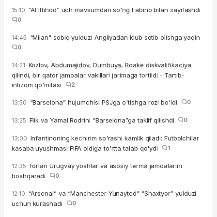
“Al Ittihod” uch mavsumdan so'ng Fabino bilan xayrlashdi
15:10
0
"Milan" sobiq yulduzi Angliyadan klub sotib olishga yaqin
14:45
0
Kozlov, Abdumajidov, Dumbuya, Boake diskvalifikaciya
14:21
qilindi, bir qator jamoalar vakillari jarimaga tortildi - Tartib-
intizom qo'mitasi
2
“Barselona” hujumchisi PSJga o'tishga rozi bo'ldi
0
13:50
Flik va Yamal Rodrini “Barselona”ga taklif qilishdi
0
13:25
Infantinoning kechirim so'rashi kamlik qiladi: Futbolchilar
13:00
kasaba uyushmasi FIFA oldiga to'rtta talab qo'ydi
1
Forlan Urugvay yoshlar va asosiy terma jamoalarini
12:35
boshqaradi
0
“Arsenal” va “Manchester Yunayted” “Shaxtyor” yulduzi
12:10
uchun kurashadi
0