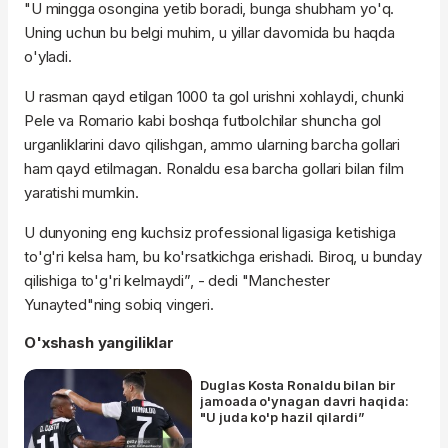
"U mingga osongina yetib boradi, bunga shubham yo'q.
Uning uchun bu belgi muhim, u yillar davomida bu haqda
o'yladi.
U rasman qayd etilgan 1000 ta gol urishni xohlaydi, chunki
Pele va Romario kabi boshqa futbolchilar shuncha gol
urganliklarini davo qilishgan, ammo ularning barcha gollari
ham qayd etilmagan. Ronaldu esa barcha gollari bilan film
yaratishi mumkin.
U dunyoning eng kuchsiz professional ligasiga ketishiga
to'g'ri kelsa ham, bu ko'rsatkichga erishadi. Biroq, u bunday
qilishiga to'g'ri kelmaydi”, - dedi "Manchester
Yunayted"ning sobiq vingeri.
O'xshash yangiliklar
Duglas Kosta Ronaldu bilan bir
jamoada o'ynagan davri haqida:
"U juda ko'p hazil qilardi”