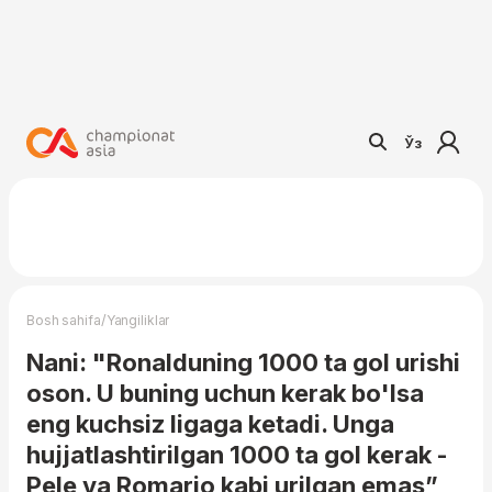
Ўз
/
Bosh sahifa
Yangiliklar
Nani: "Ronalduning 1000 ta gol urishi
oson. U buning uchun kerak bo'lsa
eng kuchsiz ligaga ketadi. Unga
hujjatlashtirilgan 1000 ta gol kerak -
Pele va Romario kabi urilgan emas”