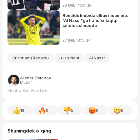
28 iyul, 14:50
0
Ronaldu klubida ulkan muammo:
"Al Nassr"ga transfer taqiqi
tahdid solmoqda
27 iyul, 18:15
4
Krishtianu Ronaldu
Luish Nani
Al Nassr
Alisher Ostonov
Muallif
Manba: FourFourTwo
16
0
5
0
0
Shuningdek o'qing