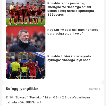
Ronaldu terma jamoadagi
sherigini "Al Nacsr"ga o'tishi
uchun qattiq harakat qilmoqda -
365scores
Roy Kin: "Messi hali ham Ronaldu
darajasiga etgani yo'q"
Ronaldu FIFAni korrupsiyada
ayblagan videoga layk bosdi
So'nggi yangiliklar
Barcha ›
"Buxoro" "Paxtakor" bilan 0:2 ni 2:2 ga o'zgartirgan
15:36
bahsdan GALEREYA
1