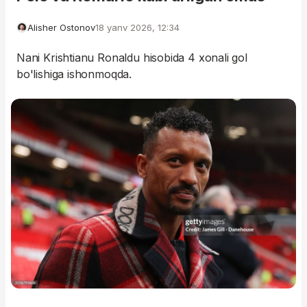
Alisher Ostonov
18 yanv 2026, 12:34
Nani Krishtianu Ronaldu hisobida 4 xonali gol
bo'lishiga ishonmoqda.