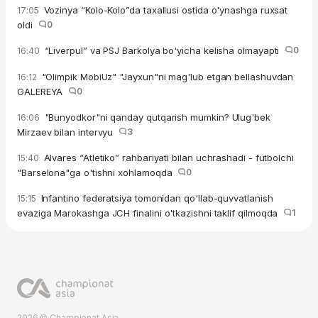
Vozinya “Kolo-Kolo”da taxallusi ostida o'ynashga ruxsat
17:05
oldi
0
“Liverpul” va PSJ Barkolya bo'yicha kelisha olmayapti
0
16:40
"Olimpik MobiUz" "Jayxun"ni mag'lub etgan bellashuvdan
16:12
GALEREYA
0
"Bunyodkor"ni qanday qutqarish mumkin? Ulug'bek
16:06
Mirzaev bilan intervyu
3
Alvares “Atletiko” rahbariyati bilan uchrashadi - futbolchi
15:40
"Barselona"ga o'tishni xohlamoqda
0
Infantino federatsiya tomonidan qo'llab-quvvatlanish
15:15
evaziga Marokashga JCH finalini o'tkazishni taklif qilmoqda
1
2026 © Championat.Asia