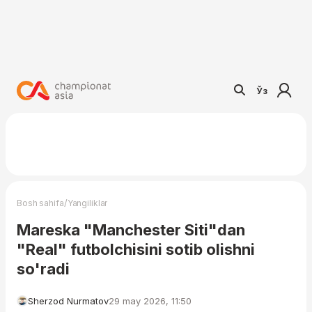
Ўз
/
Bosh sahifa
Yangiliklar
Mareska "Manchester Siti"dan
"Real" futbolchisini sotib olishni
so'radi
Sherzod Nurmatov
29 may 2026, 11:50