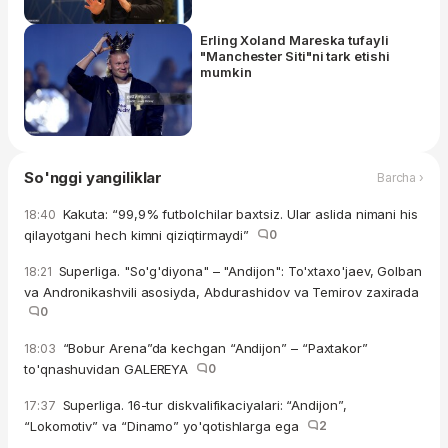
Erling Xoland Mareska tufayli
"Manchester Siti"ni tark etishi
mumkin
So'nggi yangiliklar
Barcha ›
Kakuta: “99,9% futbolchilar baxtsiz. Ular aslida nimani his
18:40
qilayotgani hech kimni qiziqtirmaydi”
0
Superliga. "So'g'diyona" – "Andijon": To'xtaxo'jaev, Golban
18:21
va Andronikashvili asosiyda, Abdurashidov va Temirov zaxirada
0
“Bobur Arena”da kechgan “Andijon” – “Paxtakor”
18:03
to'qnashuvidan GALEREYA
0
Superliga. 16-tur diskvalifikaciyalari: “Andijon”,
17:37
“Lokomotiv” va “Dinamo” yo'qotishlarga ega
2