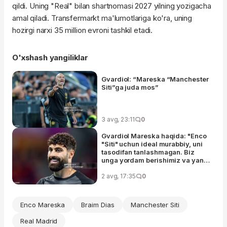
qildi. Uning "Real" bilan shartnomasi 2027 yilning yozigacha
amal qiladi. Transfermarkt ma'lumotlariga ko'ra, uning
hozirgi narxi 35 million evroni tashkil etadi.
O'xshash yangiliklar
Gvardiol: “Mareska “Manchester
Siti”ga juda mos”
3 avg, 23:11
0
Gvardiol Mareska haqida: "Enco
"Siti" uchun ideal murabbiy, uni
tasodifan tanlashmagan. Biz
unga yordam berishimiz va yangi
g'oyalarga moslashishimiz kerak
- bu vaqt talab qiladi"
2 avg, 17:35
0
Enco Mareska
Braim Dias
Manchester Siti
Real Madrid