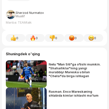
Sherzod Nurmatov
Muallif
Manba: TEAMtalk
0
0
0
0
0
Shuningdek o'qing
Netu "Man Siti"ga o'tishi mumkin.
"Shaharliklar"ning yangi
murabbiyi Mareska u bilan
"Chelsi"da birga ishlagan
Rasman. Enco Mareskaning
shtabida kimlar ishlashi ma'lum