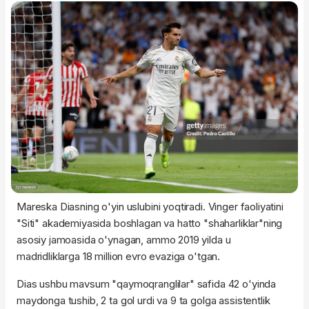
Mareska Diasning o'yin uslubini yoqtiradi. Vinger faoliyatini
"Siti" akademiyasida boshlagan va hatto "shaharliklar"ning
asosiy jamoasida o'ynagan, ammo 2019 yilda u
madridliklarga 18 million evro evaziga o'tgan.
Dias ushbu mavsum "qaymoqranglilar" safida 42 o'yinda
maydonga tushib, 2 ta gol urdi va 9 ta golga assistentlik