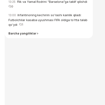
Flik va Yamal Rodrini “Barselona”ga taklif qilishdi
13:25
0
Infantinoning kechirim so'rashi kamlik qiladi:
13:00
Futbolchilar kasaba uyushmasi FIFA oldiga to'rtta talab
qo'ydi
1
Barcha yangiliklar ›