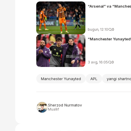
“Arsenal” va “Manches
bugun, 12:10
0
“Manchester Yunayted” 
3 avg, 16:05
0
Manchester Yunayted
APL
yangi shart
Sherzod Nurmatov
Muallif