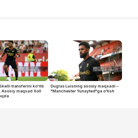
elli transferini ko'rib
Duglas Luisning asosiy maqsadi –
 Asosiy maqsad Xoll
"Manchester Yunayted"ga o'tish
moqda