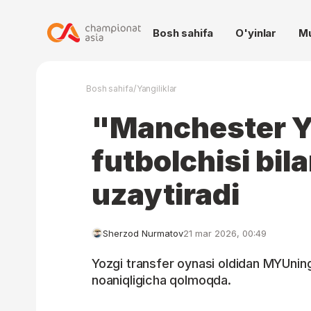
Bosh sahifa
O'yinlar
M
/
Bosh sahifa
Yangiliklar
"Manchester Y
futbolchisi bi
uzaytiradi
Sherzod Nurmatov
21 mar 2026, 00:49
Yozgi transfer oynasi oldidan MYUning 
noaniqligicha qolmoqda.