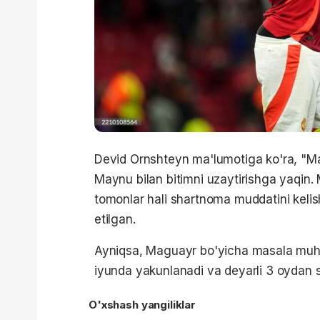
Devid Ornshteyn ma'lumotiga ko'ra, "M
Maynu bilan bitimni uzaytirishga yaqin.
tomonlar hali shartnoma muddatini kelish
etilgan.
Ayniqsa, Maguayr bo'yicha masala muhi
iyunda yakunlanadi va deyarli 3 oydan 
O'xshash yangiliklar