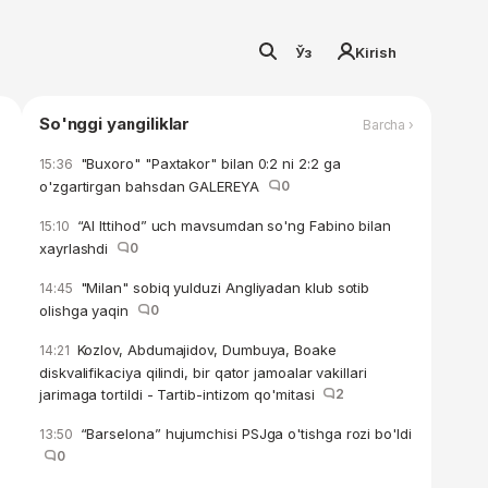
Ўз
Kirish
So'nggi yangiliklar
Barcha ›
"Buxoro" "Paxtakor" bilan 0:2 ni 2:2 ga
15:36
o'zgartirgan bahsdan GALEREYA
0
“Al Ittihod” uch mavsumdan so'ng Fabino bilan
15:10
xayrlashdi
0
"Milan" sobiq yulduzi Angliyadan klub sotib
14:45
olishga yaqin
0
Kozlov, Abdumajidov, Dumbuya, Boake
14:21
diskvalifikaciya qilindi, bir qator jamoalar vakillari
jarimaga tortildi - Tartib-intizom qo'mitasi
2
“Barselona” hujumchisi PSJga o'tishga rozi bo'ldi
13:50
0