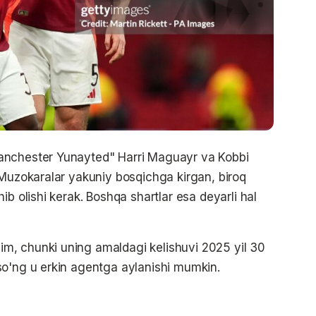
anchester Yunayted" Harri Maguayr va Kobbi
 Muzokaralar yakuniy bosqichga kirgan, biroq
ib olishi kerak. Boshqa shartlar esa deyarli hal
m, chunki uning amaldagi kelishuvi 2025 yil 30
so'ng u erkin agentga aylanishi mumkin.