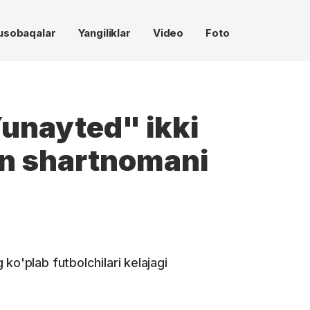
usobaqalar
Yangiliklar
Video
Foto
unayted" ikki
lan shartnomani
ko'plab futbolchilari kelajagi