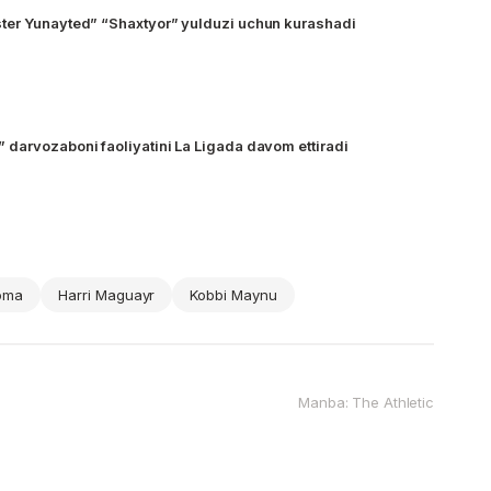
ter Yunayted” “Shaxtyor” yulduzi uchun kurashadi
darvozaboni faoliyatini La Ligada davom ettiradi
noma
Harri Maguayr
Kobbi Maynu
Manba: The Athletic