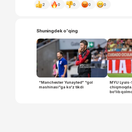
2
0
0
0
0
Shuningdek o'qing
“Manchester Yunayted” “gol
MYU Lyuis-Sk
mashinasi”ga ko'z tikdi
chiqmoqda.
bo'lib qol