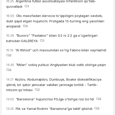
Argentina futbol assotsiatsiyasi Infantinoni qo'llab-
16:25
quvvatladi
1
Olis masofadan darvoza to'qqizligini poylagan xavbek,
16:00
dubl qayd etgan hujumchi. Proligada 13-turning eng yaxshilari
aniqlandi
0
"Buxoro" "Paxtakor" bilan 0:2 ni 2:2 ga o'zgartirgan
15:36
bahsdan GALEREYA
1
“Al Ittihod” uch mavsumdan so'ng Fabino bilan xayrlashdi
15:10
0
"Milan" sobiq yulduzi Angliyadan klub sotib olishga yaqin
14:45
0
Kozlov, Abdumajidov, Dumbuya, Boake diskvalifikaciya
14:21
qilindi, bir qator jamoalar vakillari jarimaga tortildi - Tartib-
intizom qo'mitasi
2
“Barselona” hujumchisi PSJga o'tishga rozi bo'ldi
0
13:50
Flik va Yamal Rodrini “Barselona”ga taklif qilishdi
0
13:25