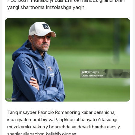
PSJ bosh murabbiyi Luis Enrike francuz grandi bilan
yangi shartnoma imzolashga yaqin.
Taniq insayder Fabricio Romanoning xabar berishicha,
ispaniyalik murabbiy va Parij klubi rahbariyati o'rtasidagi
muzokaralar yakuniy bosqichda va deyarli barcha asosiy
shartlar allaqachon kelishib olingan.