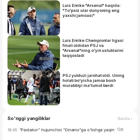
Luis Enrike "Arsenal" haqida:
"To'psiz ular dunyoning eng
yaxshi jamoasi"
Luis Enrike Chempionlar ligasi
finali oldidan PSJ va
"Arsenal"ning o'yin uslublarini
taqqosladi
PSJ yulduzi jarohat oldi. Uning
holati bo'yicha jamoa bosh
murabbiyi ma'lumot berdi
So'nggi yangiliklar
Barcha ›
“Paxtakor” hujumchisi “Dinamo”ga o'tishga yaqin
0
16:45