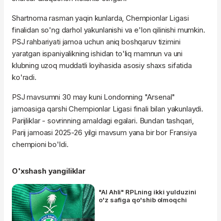
Shartnoma rasman yaqin kunlarda, Chempionlar Ligasi
finalidan so'ng darhol yakunlanishi va e'lon qilinishi mumkin.
PSJ rahbariyati jamoa uchun aniq boshqaruv tizimini
yaratgan ispaniyalikning ishidan to'liq mamnun va uni
klubning uzoq muddatli loyihasida asosiy shaxs sifatida
ko'radi.
PSJ mavsumni 30 may kuni Londonning "Arsenal"
jamoasiga qarshi Chempionlar Ligasi finali bilan yakunlaydi.
Parijliklar - sovrinning amaldagi egalari. Bundan tashqari,
Parij jamoasi 2025-26 yilgi mavsum yana bir bor Fransiya
chempioni bo'ldi.
O'xshash yangiliklar
"Al Ahli" RPLning ikki yulduzini
o'z safiga qo'shib olmoqchi