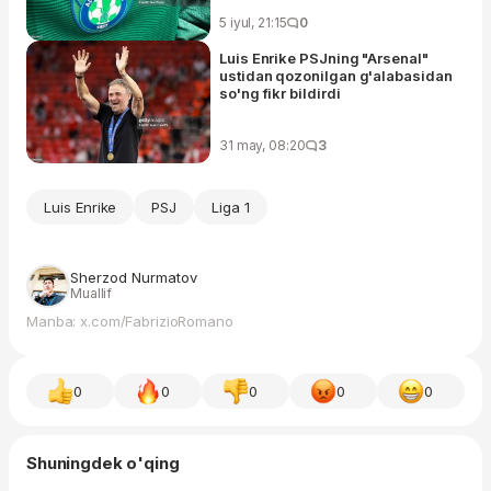
5 iyul, 21:15
0
Luis Enrike PSJning "Arsenal"
ustidan qozonilgan g'alabasidan
so'ng fikr bildirdi
31 may, 08:20
3
Luis Enrike
PSJ
Liga 1
Sherzod Nurmatov
Muallif
Manba: x.com/FabrizioRomano
0
0
0
0
0
Shuningdek o'qing