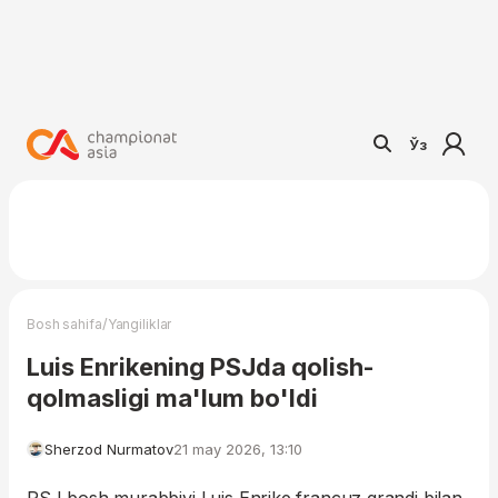
Ўз
/
Bosh sahifa
Yangiliklar
Luis Enrikening PSJda qolish-
qolmasligi ma'lum bo'ldi
Sherzod Nurmatov
21 may 2026, 13:10