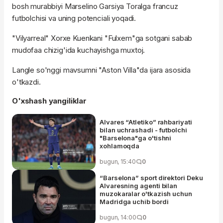
bosh murabbiyi Marselino Garsiya Toralga francuz
futbolchisi va uning potenciali yoqadi.
"Vilyarreal" Xorxe Kuenkani "Fulxem"ga sotgani sabab
mudofaa chizig'ida kuchayishga muxtoj.
Langle so'nggi mavsumni "Aston Villa"da ijara asosida
o'tkazdi.
O'xshash yangiliklar
Alvares “Atletiko” rahbariyati
bilan uchrashadi - futbolchi
"Barselona"ga o'tishni
xohlamoqda
bugun, 15:40
0
“Barselona” sport direktori Deku
Alvaresning agenti bilan
muzokaralar o'tkazish uchun
Madridga uchib bordi
bugun, 14:00
0