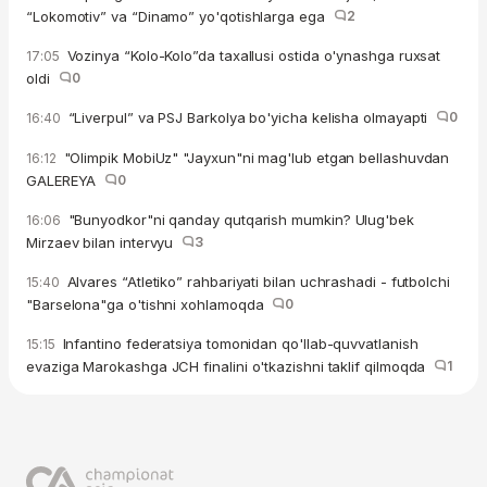
“Lokomotiv” va “Dinamo” yo'qotishlarga ega
2
Vozinya “Kolo-Kolo”da taxallusi ostida o'ynashga ruxsat
17:05
oldi
0
“Liverpul” va PSJ Barkolya bo'yicha kelisha olmayapti
0
16:40
"Olimpik MobiUz" "Jayxun"ni mag'lub etgan bellashuvdan
16:12
GALEREYA
0
"Bunyodkor"ni qanday qutqarish mumkin? Ulug'bek
16:06
Mirzaev bilan intervyu
3
Alvares “Atletiko” rahbariyati bilan uchrashadi - futbolchi
15:40
"Barselona"ga o'tishni xohlamoqda
0
Infantino federatsiya tomonidan qo'llab-quvvatlanish
15:15
evaziga Marokashga JCH finalini o'tkazishni taklif qilmoqda
1