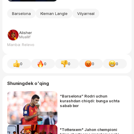
Barselona
Kleman Langle
Vilyarreal
Alisher
Muallif
Manba: Relevo
0
0
0
0
0
Shuningdek o'qing
“Barselona” Rodri uchun
kurashdan chiqdi: bunga uchta
sabab bor
"Tottenxem" Jahon chempioni