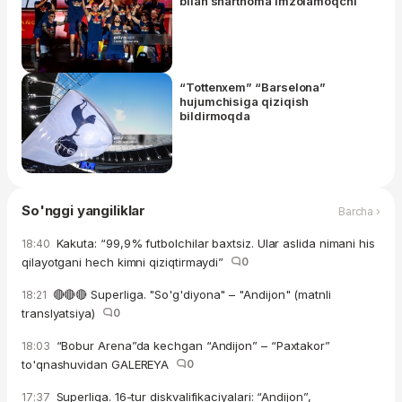
bilan shartnoma imzolamoqchi
“Tottenxem” “Barselona”
hujumchisiga qiziqish
bildirmoqda
So'nggi yangiliklar
Barcha ›
Kakuta: “99,9% futbolchilar baxtsiz. Ular aslida nimani his
18:40
qilayotgani hech kimni qiziqtirmaydi”
0
🔴🔴🔴 Superliga. "So'g'diyona" – "Andijon" (matnli
18:21
translyatsiya)
0
“Bobur Arena”da kechgan “Andijon” – “Paxtakor”
18:03
to'qnashuvidan GALEREYA
0
Superliga. 16-tur diskvalifikaciyalari: “Andijon”,
17:37