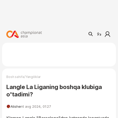
Ўз
/
Bosh sahifa
Yangiliklar
Langle La Liganing boshqa klubiga
o'tadimi?
Alisher
4 avg 2024, 01:27