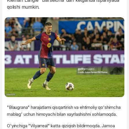
Kleman Langle "Barselona"dan ketganda Ispaniyada
qolishi mumkin.
"Blaugrana" harajatlarni qisqartirish va ehtimoliy qo'shimcha
mablag' uchun himoyachi bilan xayrlashishni xohlamoqda.
O'yinchiga "Vilyarreal" katta qiziqish bildirmoqda. Jamoa