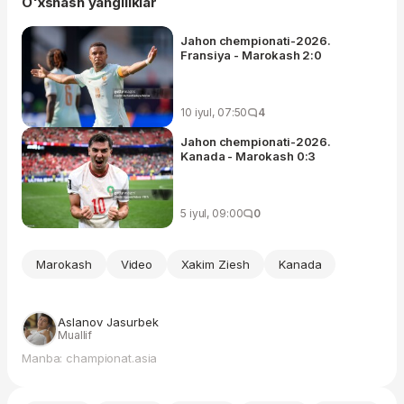
O'xshash yangiliklar
Jahon chempionati-2026.
Fransiya - Marokash 2:0
10 iyul, 07:50
4
Jahon chempionati-2026.
Kanada - Marokash 0:3
5 iyul, 09:00
0
Marokash
Video
Xakim Ziesh
Kanada
Aslanov Jasurbek
Muallif
Manba: championat.asia