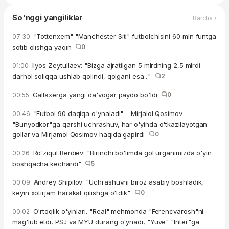
So'nggi yangiliklar
Barcha ›
"Tottenxem" "Manchester Siti" futbolchisini 60 mln funtga
07:30
sotib olishga yaqin
0
Ilyos Zeytullaev: "Bizga ajratilgan 5 mlrdning 2,5 mlrdi
01:00
darhol soliqqa ushlab qolindi, qolgani esa..."
2
Gallaxerga yangi da'vogar paydo bo'ldi
0
00:55
"Futbol 90 daqiqa o'ynaladi" – Mirjalol Qosimov
00:46
"Bunyodkor"ga qarshi uchrashuv, har o'yinda o'tkazilayotgan
gollar va Mirjamol Qosimov haqida gapirdi
0
Ro'ziqul Berdiev: "Birinchi bo'limda gol urganimizda o'yin
00:26
boshqacha kechardi"
5
Andrey Shipilov: "Uchrashuvni biroz asabiy boshladik,
00:09
keyin xotirjam harakat qilishga o'tdik"
0
O'rtoqlik o'yinlari. "Real" mehmonda "Ferencvarosh"ni
00:02
mag'lub etdi, PSJ va MYU durang o'ynadi, "Yuve" "Inter"ga