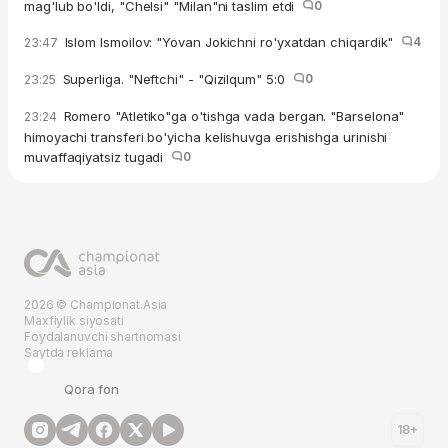
mag'lub bo'ldi, "Chelsi" "Milan"ni taslim etdi
0
Islom Ismoilov: "Yovan Jokichni ro'yxatdan chiqardik"
4
23:47
Superliga. "Neftchi" - "Qizilqum" 5:0
0
23:25
Romero "Atletiko"ga o'tishga vada bergan. "Barselona"
23:24
himoyachi transferi bo'yicha kelishuvga erishishga urinishi
muvaffaqiyatsiz tugadi
0
2026 © Championat.Asia
Maxfiylik siyosati
Foydalanuvchi shartnomasi
Saytda reklama
Qora fon
18+