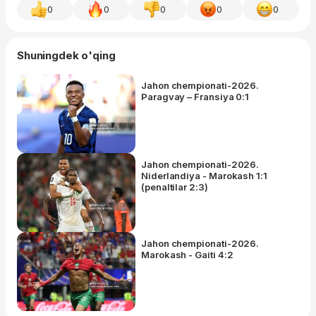
0
0
0
0
0
Shuningdek o'qing
Jahon chempionati-2026.
Paragvay – Fransiya 0:1
Jahon chempionati-2026.
Niderlandiya - Marokash 1:1
(penaltilar 2:3)
Jahon chempionati-2026.
Marokash - Gaiti 4:2