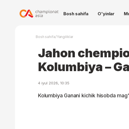
Bosh sahifa
O'yinlar
M
/
Bosh sahifa
Yangiliklar
Jahon chempio
Kolumbiya – Ga
4 iyul 2026, 10:35
Kolumbiya Ganani kichik hisobda mag'lu