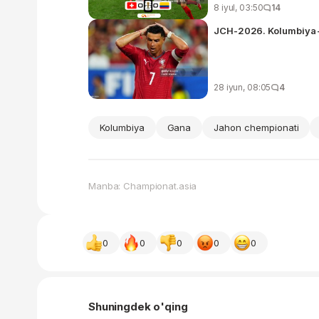
8 iyul, 03:50
14
JCH-2026. Kolumbiya –
28 iyun, 08:05
4
Kolumbiya
Gana
Jahon chempionati
Manba: Championat.asia
0
0
0
0
0
Shuningdek o'qing