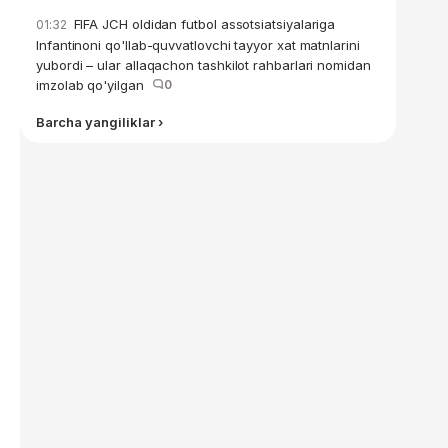
FIFA JCH oldidan futbol assotsiatsiyalariga
01:32
Infantinoni qo'llab-quvvatlovchi tayyor xat matnlarini
yubordi – ular allaqachon tashkilot rahbarlari nomidan
imzolab qo'yilgan
0
Barcha yangiliklar ›