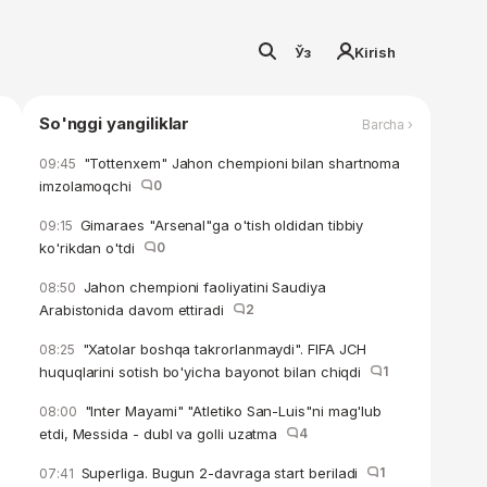
Ўз
Kirish
So'nggi yangiliklar
Barcha ›
"Tottenxem" Jahon chempioni bilan shartnoma
09:45
imzolamoqchi
0
Gimaraes "Arsenal"ga o'tish oldidan tibbiy
09:15
ko'rikdan o'tdi
0
Jahon chempioni faoliyatini Saudiya
08:50
Arabistonida davom ettiradi
2
"Xatolar boshqa takrorlanmaydi". FIFA JCH
08:25
huquqlarini sotish bo'yicha bayonot bilan chiqdi
1
"Inter Mayami" "Atletiko San-Luis"ni mag'lub
08:00
etdi, Messida - dubl va golli uzatma
4
Superliga. Bugun 2-davraga start beriladi
1
07:41