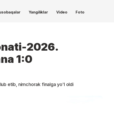
usobaqalar
Yangiliklar
Video
Foto
nati-2026.
na 1:0
b etib, nimchorak finalga yo'l oldi