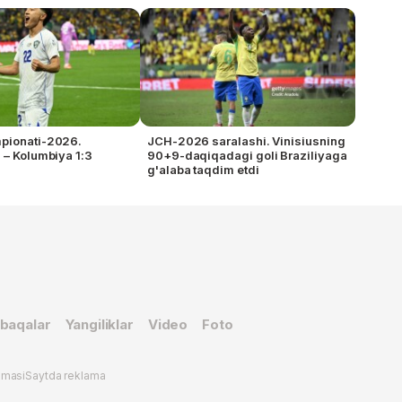
pionati-2026.
JCH-2026 saralashi. Vinisiusning
 – Kolumbiya 1:3
90+9-daqiqadagi goli Braziliyaga
g'alaba taqdim etdi
baqalar
Yangiliklar
Video
Foto
omasi
Saytda reklama