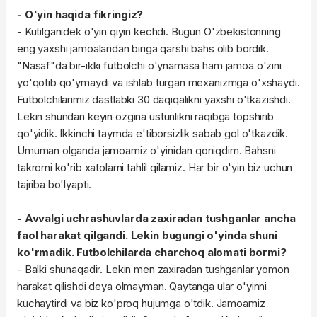
- O'yin haqida fikringiz?
- Kutilganidek o'yin qiyin kechdi. Bugun O'zbekistonning
eng yaxshi jamoalaridan biriga qarshi bahs olib bordik.
"Nasaf"da bir-ikki futbolchi o'ynamasa ham jamoa o'zini
yo'qotib qo'ymaydi va ishlab turgan mexanizmga o'xshaydi.
Futbolchilarimiz dastlabki 30 daqiqalikni yaxshi o'tkazishdi.
Lekin shundan keyin ozgina ustunlikni raqibga topshirib
qo'yidik. Ikkinchi taymda e'tiborsizlik sabab gol o'tkazdik.
Umuman olganda jamoamiz o'yinidan qoniqdim. Bahsni
takrorni ko'rib xatolarni tahlil qilamiz. Har bir o'yin biz uchun
tajriba bo'lyapti.
- Avvalgi uchrashuvlarda zaxiradan tushganlar ancha
faol harakat qilgandi. Lekin bugungi o'yinda shuni
ko'rmadik. Futbolchilarda charchoq alomati bormi?
- Balki shunaqadir. Lekin men zaxiradan tushganlar yomon
harakat qilishdi deya olmayman. Qaytanga ular o'yinni
kuchaytirdi va biz ko'proq hujumga o'tdik. Jamoamiz