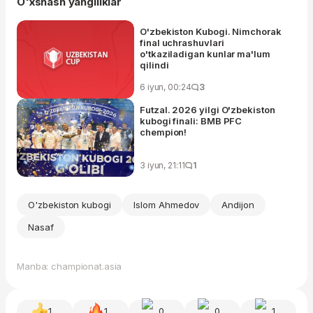
O'xshash yangiliklar
O'zbekiston Kubogi. Nimchorak
final uchrashuvlari
o'tkaziladigan kunlar ma'lum
qilindi
6 iyun, 00:24
3
Futzal. 2026 yilgi O'zbekiston
kubogi finali: BMB PFC
chempion!
3 iyun, 21:11
1
O'zbekiston kubogi
Islom Ahmedov
Andijon
Nasaf
Manba: championat.asia
1
1
0
0
1