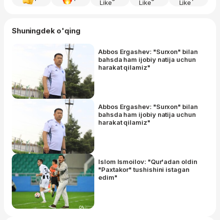
Shuningdek o'qing
Abbos Ergashev: "Surxon" bilan
bahsda ham ijobiy natija uchun
harakat qilamiz"
Abbos Ergashev: "Surxon" bilan
bahsda ham ijobiy natija uchun
harakat qilamiz"
Islom Ismoilov: "Qur'adan oldin
"Paxtakor" tushishini istagan
edim"