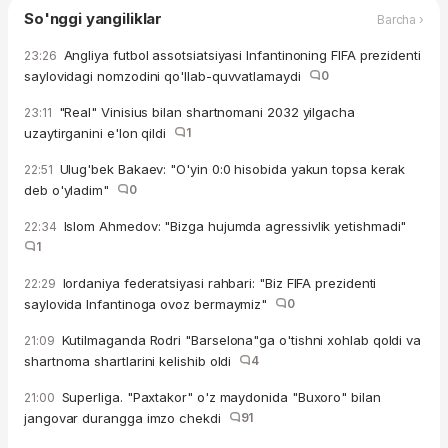
So'nggi yangiliklar
Barcha ›
Angliya futbol assotsiatsiyasi Infantinoning FIFA prezidenti
23:26
saylovidagi nomzodini qo'llab-quvvatlamaydi
0
"Real" Vinisius bilan shartnomani 2032 yilgacha
23:11
uzaytirganini e'lon qildi
1
Ulug'bek Bakaev: "O'yin 0:0 hisobida yakun topsa kerak
22:51
deb o'yladim"
0
Islom Ahmedov: "Bizga hujumda agressivlik yetishmadi"
22:34
1
Iordaniya federatsiyasi rahbari: "Biz FIFA prezidenti
22:29
saylovida Infantinoga ovoz bermaymiz"
0
Kutilmaganda Rodri "Barselona"ga o'tishni xohlab qoldi va
21:09
shartnoma shartlarini kelishib oldi
4
Superliga. "Paxtakor" o'z maydonida "Buxoro" bilan
21:00
jangovar durangga imzo chekdi
91