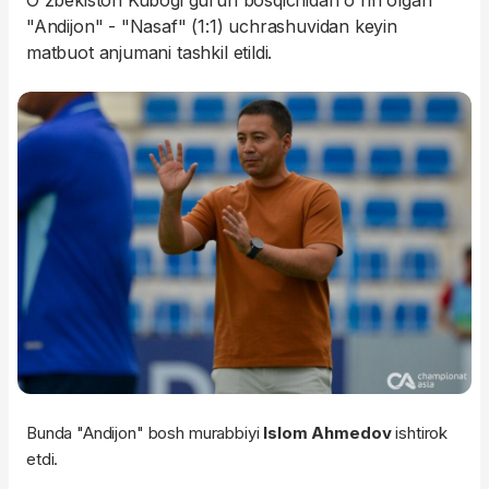
O'zbekiston Kubogi guruh bosqichidan o'rin olgan
"Andijon" - "Nasaf" (1:1) uchrashuvidan keyin
matbuot anjumani tashkil etildi.
Bunda "Andijon" bosh murabbiyi
Islom Ahmedov
ishtirok
etdi.