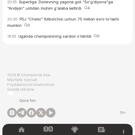
Superliga. Dorievning yagona goli "So'g'diyona"ga
20:55
"Andijon" ustidan muhim g'alaba keltirdi
4
PSJ "Chelsi" futbolchisi uchun 75 million evro to'lashi
20:30
mumkin
0
Uganda chempionining sardori o'ldirildi
0
19:55
2026 © Championat.Asia
Maxfiylik siyosati
Foydalanuvchi shartnomasi
Saytda reklama
Qora fon
18+