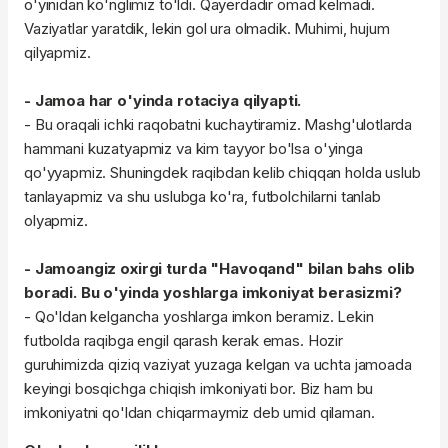
o'yinidan ko'nglimiz to'ldi. Qayerdadir omad kelmadi.
Vaziyatlar yaratdik, lekin gol ura olmadik. Muhimi, hujum
qilyapmiz.
- Jamoa har o'yinda rotaciya qilyapti.
- Bu oraqali ichki raqobatni kuchaytiramiz. Mashg'ulotlarda
hammani kuzatyapmiz va kim tayyor bo'lsa o'yinga
qo'yyapmiz. Shuningdek raqibdan kelib chiqqan holda uslub
tanlayapmiz va shu uslubga ko'ra, futbolchilarni tanlab
olyapmiz.
- Jamoangiz oxirgi turda "Havoqand" bilan bahs olib
boradi. Bu o'yinda yoshlarga imkoniyat berasizmi?
- Qo'ldan kelgancha yoshlarga imkon beramiz. Lekin
futbolda raqibga engil qarash kerak emas. Hozir
guruhimizda qiziq vaziyat yuzaga kelgan va uchta jamoada
keyingi bosqichga chiqish imkoniyati bor. Biz ham bu
imkoniyatni qo'ldan chiqarmaymiz deb umid qilaman.