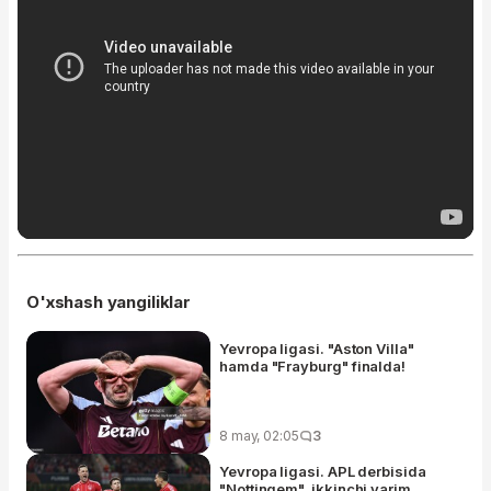
O'xshash yangiliklar
Yevropa ligasi. "Aston Villa"
hamda "Frayburg" finalda!
8 may, 02:05
3
Yevropa ligasi. APL derbisida
"Nottingem", ikkinchi yarim