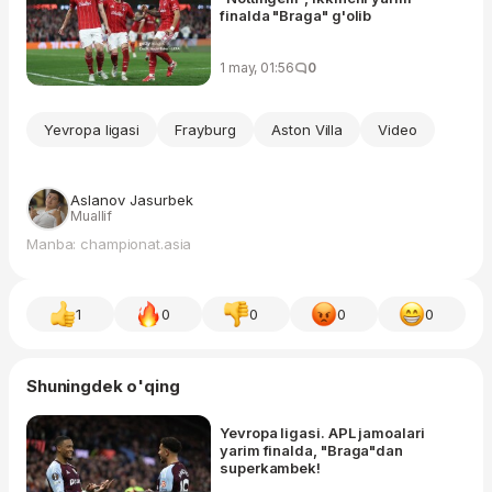
finalda "Braga" g'olib
1 may, 01:56
0
Yevropa ligasi
Frayburg
Aston Villa
Video
Aslanov Jasurbek
Muallif
Manba: championat.asia
1
0
0
0
0
Shuningdek o'qing
Yevropa ligasi. APL jamoalari
yarim finalda, "Braga"dan
superkambek!