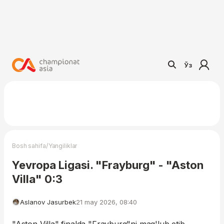
Ўз
/
Bosh sahifa
Yangiliklar
Yevropa Ligasi. "Frayburg" - "Aston
Villa" 0:3
Aslanov Jasurbek
21 may 2026, 08:40