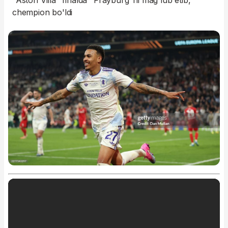
"Aston Villa" finalda "Frayburg"ni mag'lub etib,
chempion bo'ldi