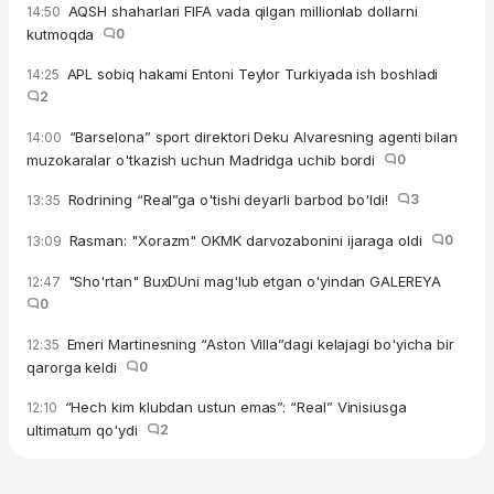
AQSH shaharlari FIFA vada qilgan millionlab dollarni
14:50
kutmoqda
0
APL sobiq hakami Entoni Teylor Turkiyada ish boshladi
14:25
2
“Barselona” sport direktori Deku Alvaresning agenti bilan
14:00
muzokaralar o'tkazish uchun Madridga uchib bordi
0
Rodrining “Real”ga o'tishi deyarli barbod bo'ldi!
3
13:35
Rasman: "Xorazm" OKMK darvozabonini ijaraga oldi
0
13:09
"Sho'rtan" BuxDUni mag'lub etgan o'yindan GALEREYA
12:47
0
Emeri Martinesning “Aston Villa”dagi kelajagi bo'yicha bir
12:35
qarorga keldi
0
“Hech kim klubdan ustun emas”: “Real” Vinisiusga
12:10
ultimatum qo'ydi
2