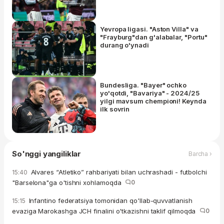
Yevropa ligasi. "Aston Villa" va
"Frayburg"dan g'alabalar, "Portu"
durang o'ynadi
Bundesliga. "Bayer" ochko
yo'qotdi, "Bavariya" - 2024/25
yilgi mavsum chempioni! Keynda
ilk sovrin
So'nggi yangiliklar
Barcha ›
Alvares “Atletiko” rahbariyati bilan uchrashadi - futbolchi
15:40
"Barselona"ga o'tishni xohlamoqda
0
Infantino federatsiya tomonidan qo'llab-quvvatlanish
15:15
evaziga Marokashga JCH finalini o'tkazishni taklif qilmoqda
0