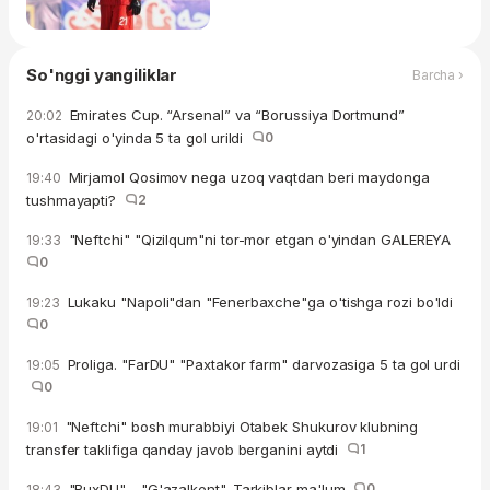
So'nggi yangiliklar
Barcha ›
Emirates Cup. “Arsenal” va “Borussiya Dortmund”
20:02
o'rtasidagi o'yinda 5 ta gol urildi
0
Mirjamol Qosimov nega uzoq vaqtdan beri maydonga
19:40
tushmayapti?
2
"Neftchi" "Qizilqum"ni tor-mor etgan o'yindan GALEREYA
19:33
0
Lukaku "Napoli"dan "Fenerbaxche"ga o'tishga rozi bo'ldi
19:23
0
Proliga. "FarDU" "Paxtakor farm" darvozasiga 5 ta gol urdi
19:05
0
"Neftchi" bosh murabbiyi Otabek Shukurov klubning
19:01
transfer taklifiga qanday javob berganini aytdi
1
"BuxDU" - "G'azalkent". Tarkiblar ma'lum
0
18:43