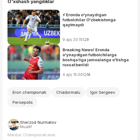
O'xshash yangiliklar
⚡️ Eronda o'ynaydigan
futbolchilar O'zbekistonga
qaytmaydi
9 apr, 20:15
9
Breaking News! Eronda
o'ynayotgan futbolchilarga
boshqa liga jamoalariga o'tishga
ruxsat berildi
4 apr, 15:00
14
Eron chempionati
Chadormalu
Igor Sergeev
Persepolis
Sherzod Nurmatov
Muallif
Manba: Championat.asia