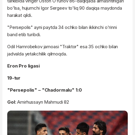
tarkibida vinger Oston O'runov 86-daqiqada almashtirilgan
bo'lsa, hujumchi Igor Sergeev to'liq 90 daqiqa maydonda
harakat qildi.
"Persepolis" ayni paytda 34 ochko bilan ikkinchi o'rinni
band etib turibdi.
Odil Hamrobekov jamoasi "Traktor" esa 35 ochko bilan
jadvalda yetakchilik qilmoqda.
Eron Pro ligasi
19-tur
"Persepolis" – "Chadormalu" 1:0
Gol
: Amirhussayn Mahmudi 82