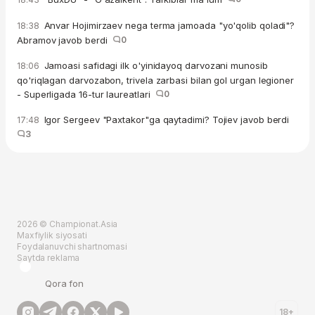
Anvar Hojimirzaev nega terma jamoada "yo'qolib qoladi"?
18:38
Abramov javob berdi
0
Jamoasi safidagi ilk o'yinidayoq darvozani munosib
18:06
qo'riqlagan darvozabon, trivela zarbasi bilan gol urgan legioner
- Superligada 16-tur laureatlari
0
Igor Sergeev "Paxtakor"ga qaytadimi? Tojiev javob berdi
17:48
3
2026 © Championat.Asia
Maxfiylik siyosati
Foydalanuvchi shartnomasi
Saytda reklama
Qora fon
18+