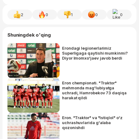
2
0
1
0
0
Shuningdek o'qing
Erondagi legionerlarimiz
Superligaga qaytishi mumkinmi?
Diyor Imomxo'jaev javob berdi
Eron chempionati. "Traktor"
mehmonda mag'lubiyatga
uchradi, Hamrobekov 73 daqiqa
harakat qildi
Eron. "Traktor" va "Istiqlol" o'z
uchrashuvlarida g'alaba
qozonishdi