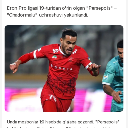
Eron Pro ligasi 19-turidan o'rin olgan "Persepolis" –
"Chadormalu" uchrashuvi yakunlandi.
Unda mezbonlar 1:0 hisobida g'alaba qozondi. "Persepolis"