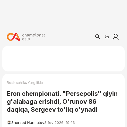
Ўз
/
Bosh sahifa
Yangiliklar
Eron chempionati. "Persepolis" qiyin
g'alabaga erishdi, O'runov 86
daqiqa, Sergeev to'liq o'ynadi
Sherzod Nurmatov
3 fev 2026, 19:43