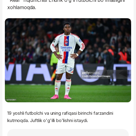
"Real" hujumchisi Endrik o'g'li futbolchi bo'lmasligini
xohlamoqda.
19 yoshli futbolchi va uning rafiqasi birinchi farzandini
kutmoqda. Juftlik o'g'illi bo'lishni istaydi.