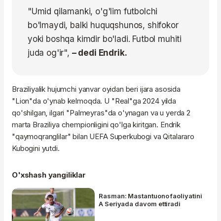
"Umid qilamanki, o'g'lim futbolchi
bo'lmaydi, balki huquqshunos, shifokor
yoki boshqa kimdir bo'ladi. Futbol muhiti
juda og'ir",
– dedi Endrik.
Braziliyalik hujumchi yanvar oyidan beri ijara asosida
"Lion"da o'ynab kelmoqda. U "Real"ga 2024 yilda
qo'shilgan, ilgari "Palmeyras"da o'ynagan va u yerda 2
marta Braziliya chempionligini qo'lga kiritgan. Endrik
"qaymoqranglilar" bilan UEFA Superkubogi va Qitalararo
Kubogini yutdi.
O'xshash yangiliklar
Rasman: Mastantuono faoliyatini
A Seriyada davom ettiradi