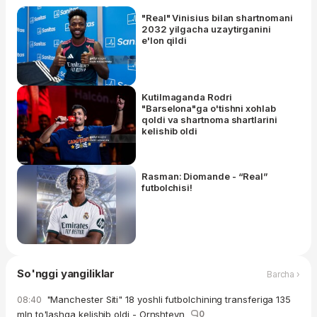
"Real" Vinisius bilan shartnomani
2032 yilgacha uzaytirganini
e'lon qildi
Kutilmaganda Rodri
"Barselona"ga o'tishni xohlab
qoldi va shartnoma shartlarini
kelishib oldi
Rasman: Diomande - “Real”
futbolchisi!
So'nggi yangiliklar
Barcha ›
"Manchester Siti" 18 yoshli futbolchining transferiga 135
08:40
mln to'lashga kelishib oldi - Ornshteyn
0