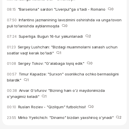
"Barselona" sardori "Liverpul"ga o'tadi - Romano
0
08:15
Infantino jazmanining lavozimini oshirishda va unga tovon
07:50
puli to'lanishda ayblanmoqda
0
Superliga. Bugun 16-tur yakunlanadi
2
07:24
Sergey Lushchan: "Bizdagi muammolarni sanash uchun
01:23
soatlar vaqt kerak bo'ladi"
1
Sergey Tokov: "G'alabaga loyiq edik"
0
01:08
Timur Kapadze: "Surxon" osonlikcha ochko bermasligini
00:57
bilardik"
1
Anvar G'ofurov: "Bizning ham o'z maydonimizda
00:38
o'ynagimiz keladi"
1
Ruslan Roziev - "Qizilqum" futbolchisi!
0
00:10
Mirko Yyelichich: "Dinamo" bizdan yaxshiroq o'ynadi"
2
23:55