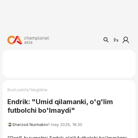
Ўз
/
Bosh sahifa
Yangiliklar
Endrik: "Umid qilamanki, o'g'lim
futbolchi bo'lmaydi"
Sherzod Nurmatov
1 may 2026, 18:30