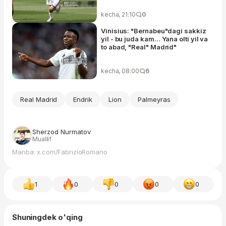
kecha, 21:10
0
Vinisius: "Bernabeu"dagi sakkiz
yil - bu juda kam… Yana olti yil va
to abad, "Real" Madrid"
kecha, 08:00
6
Real Madrid
Endrik
Lion
Palmeyras
Sherzod Nurmatov
Muallif
Manba: x.com/FabrizioRomano
1
0
0
0
0
Shuningdek o'qing