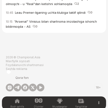
olmoqchi - u "Real"dan ketishni xohlamoqda
2
Leau Premer-liganing uchta klubiga taklif qilindi
0
10:45
"Arsenal" Vinisius bilan shartnoma imzolashiga ishonch
10:15
bildirmoqda - AS
0
2026 © Championat.Asia
Maxfiylik siyosati
Foydalanuvchi shartnomasi
Saytda reklama
Qora fon
18+
Bosh sahifa
O'yinlar
Musobaqalar
Yangiliklar