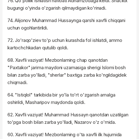
76. Qo'pollik ishlatish navbati Adhamzodaga keldi. Shackix
bugungi o'yinda o'zgarish qilmaydigan ko'rinadi.
74. Alijonov Muhammad Hussaynga qarshi xavfli chiqqani
uchun ogohlantirildi.
72. Jo'raqo'ziev to'p uchun kurashda fol ishlatdi, ammo
kartochchkadan qutulib qoldi.
68. Xavfli vaziyat! Mezbonlarning chap qanotdan
"Paxtakor" jarima maydoni uzamasiga sherigi Islomi bosh
bilan zarba yo'lladi, "sherlar" baxtiga zarba ko'ngildagidek
chiqmadi.
64. "Istiqlol" tarkibida bir yo'la to'rt o'zgarish amalga
oshirildi, Masharipov maydonda qoldi.
62. Xavfli vaziyat! Muhammad Hussayn qanotdan uzatilgan
to'pga bosh bilan zarba yo'lladi, Nazarov o'z o'rnida.
60. Xavfli vaziyat! Mezbonlarning o'ta xavfli ilk hujumida