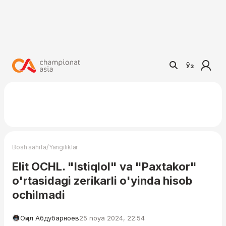
Ўз
/
Bosh sahifa
Yangiliklar
Elit OCHL. "Istiqlol" va "Paxtakor"
o'rtasidagi zerikarli o'yinda hisob
ochilmadi
Оқил Абдубарноев
25 noya 2024, 22:54