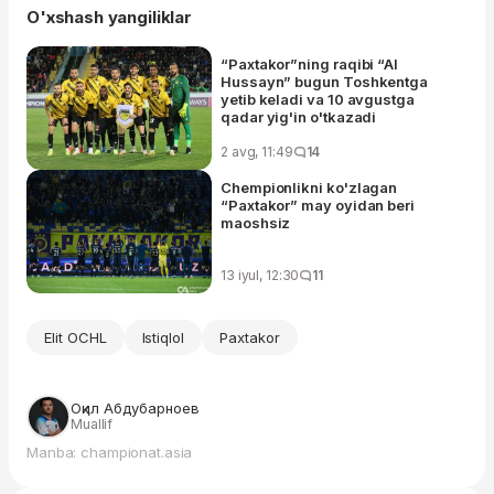
O'xshash yangiliklar
“Paxtakor”ning raqibi “Al
Hussayn” bugun Toshkentga
yetib keladi va 10 avgustga
qadar yig'in o'tkazadi
2 avg, 11:49
14
Chempionlikni ko'zlagan
“Paxtakor” may oyidan beri
maoshsiz
13 iyul, 12:30
11
Elit OCHL
Istiqlol
Paxtakor
Оқил Абдубарноев
Muallif
Manba: championat.asia