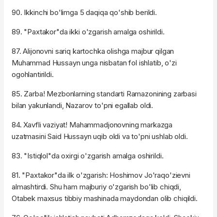
90. Ikkinchi bo'limga 5 daqiqa qo'shib berildi.
89. "Paxtakor"da ikki o'zgarish amalga oshirildi.
87. Alijonovni sariq kartochka olishga majbur qilgan
Muhammad Hussayn unga nisbatan fol ishlatib, o'zi
ogohlantirildi.
85. Zarba! Mezbonlarning standarti Ramazonining zarbasi
bilan yakunlandi, Nazarov to'pni egallab oldi.
84. Xavfli vaziyat! Mahammadjonovning markazga
uzatmasini Said Hussayn uqib oldi va to'pni ushlab oldi.
83. "Istiqlol"da oxirgi o'zgarish amalga oshirildi.
81. "Paxtakor"da ilk o'zgarish: Hoshimov Jo'raqo'zievni
almashtirdi. Shu ham majburiy o'zgarish bo'lib chiqdi,
Otabek maxsus tibbiy mashinada maydondan olib chiqildi.