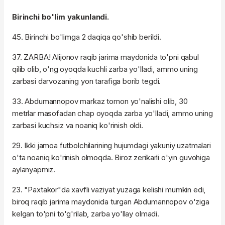
Birinchi bo'lim yakunlandi.
45. Birinchi bo'limga 2 daqiqa qo'shib berildi.
37. ZARBA! Alijonov raqib jarima maydonida to'pni qabul
qilib olib, o'ng oyoqda kuchli zarba yo'lladi, ammo uning
zarbasi darvozaning yon tarafiga borib tegdi.
33. Abdumannopov markaz tomon yo'nalishi olib, 30
metrlar masofadan chap oyoqda zarba yo'lladi, ammo uning
zarbasi kuchsiz va noaniq ko'rinish oldi.
29. Ikki jamoa futbolchilarining hujumdagi yakuniy uzatmalari
o'ta noaniq ko'rinish olmoqda. Biroz zerikarli o'yin guvohiga
aylanyapmiz.
23. "Paxtakor"da xavfli vaziyat yuzaga kelishi mumkin edi,
biroq raqib jarima maydonida turgan Abdumannopov o'ziga
kelgan to'pni to'g'rilab, zarba yo'llay olmadi.