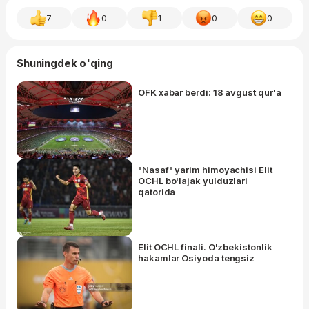
7
0
1
0
0
Shuningdek o'qing
OFK xabar berdi: 18 avgust qur'a
"Nasaf" yarim himoyachisi Elit
OCHL bo'lajak yulduzlari
qatorida
Elit OCHL finali. O'zbekistonlik
hakamlar Osiyoda tengsiz