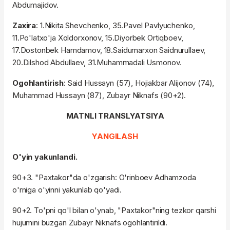
Abdumajidov.
Zaxira
: 1.Nikita Shevchenko, 35.Pavel Pavlyuchenko,
11.Po'latxo'ja Xoldorxonov, 15.Diyorbek Ortiqboev,
17.Dostonbek Hamdamov, 18.Saidumarxon Saidnurullaev,
20.Dilshod Abdullaev, 31.Muhammadali Usmonov.
Ogohlantirish
: Said Hussayn (57), Hojiakbar Alijonov (74),
Muhammad Hussayn (87), Zubayr Niknafs (90+2).
MATNLI TRANSLYATSIYA
YANGILASH
O'yin yakunlandi.
90+3. "Paxtakor"da o'zgarish: O'rinboev Adhamzoda
o'rniga o'yinni yakunlab qo'yadi.
90+2. To'pni qo'l bilan o'ynab, "Paxtakor"ning tezkor qarshi
hujumini buzgan Zubayr Niknafs ogohlantirildi.