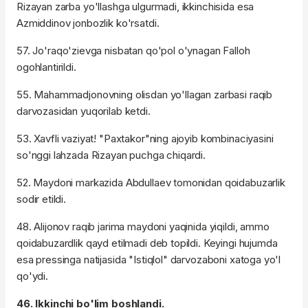
Rizayan zarba yo'llashga ulgurmadi, ikkinchisida esa
Azmiddinov jonbozlik ko'rsatdi.
57. Jo'raqo'zievga nisbatan qo'pol o'ynagan Falloh
ogohlantirildi.
55. Mahammadjonovning olisdan yo'llagan zarbasi raqib
darvozasidan yuqorilab ketdi.
53. Xavfli vaziyat! "Paxtakor"ning ajoyib kombinaciyasini
so'nggi lahzada Rizayan puchga chiqardi.
52. Maydoni markazida Abdullaev tomonidan qoidabuzarlik
sodir etildi.
48. Alijonov raqib jarima maydoni yaqinida yiqildi, ammo
qoidabuzardlik qayd etilmadi deb topildi. Keyingi hujumda
esa pressinga natijasida "Istiqlol" darvozaboni xatoga yo'l
qo'ydi.
46. Ikkinchi bo'lim boshlandi.