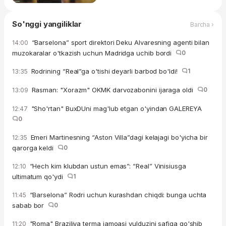
So'nggi yangiliklar
Barcha ›
“Barselona” sport direktori Deku Alvaresning agenti bilan
14:00
muzokaralar o'tkazish uchun Madridga uchib bordi
0
Rodrining “Real”ga o'tishi deyarli barbod bo'ldi!
1
13:35
Rasman: "Xorazm" OKMK darvozabonini ijaraga oldi
0
13:09
"Sho'rtan" BuxDUni mag'lub etgan o'yindan GALEREYA
12:47
0
Emeri Martinesning “Aston Villa”dagi kelajagi bo'yicha bir
12:35
qarorga keldi
0
“Hech kim klubdan ustun emas”: “Real” Vinisiusga
12:10
ultimatum qo'ydi
1
“Barselona” Rodri uchun kurashdan chiqdi: bunga uchta
11:45
sabab bor
0
"Roma" Braziliya terma jamoasi yulduzini safiga qo'shib
11:20