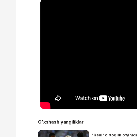
O'xshash yangiliklar
"Real" o'rtoqlik o'yini