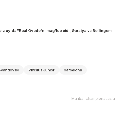
 o'z uyida "Real Ovedo"ni mag'lub etdi, Garsiya va Bellingem
evandovski
Vinisius Junior
barselona
Manba: championat.asia