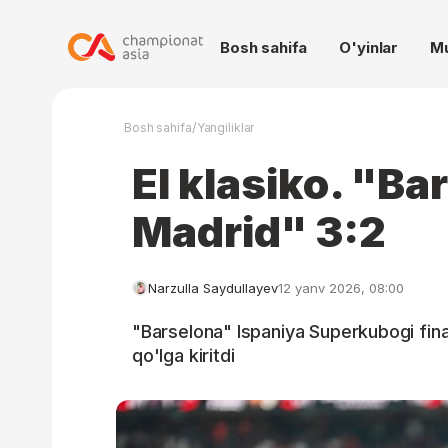
Bosh sahifa
O'yinlar
M
/
Bosh sahifa
Yangiliklar
El klasiko. "Ba
Madrid" 3:2
Narzulla Saydullayev
12 yanv 2026, 08:00
"Barselona" Ispaniya Superkubogi final
qo'lga kiritdi