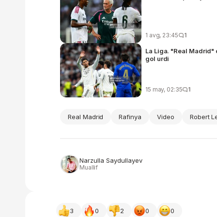
1 avg, 23:45
1
La Liga. "Real Madrid"
gol urdi
15 may, 02:35
1
Real Madrid
Rafinya
Video
Robert L
Narzulla Saydullayev
Muallif
3
0
2
0
0