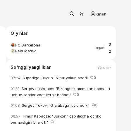
Ўз
Kirish
O'yinlar
3
FC Barcelona
tugadi
Real Madrid
2
So'nggi yangiliklar
Barcha ›
Superliga. Bugun 16-tur yakunlanadi
0
07:24
Sergey Lushchan: "Bizdagi muammolarni sanash
01:23
uchun soatlar vaqt kerak bo'ladi"
0
Sergey Tokov: "G'alabaga loyiq edik"
0
01:08
Timur Kapadze: "Surxon" osonlikcha ochko
00:57
bermasligini bilardik"
1