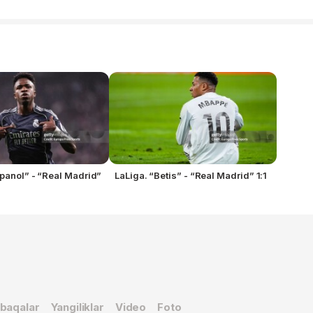
spanol” - “Real Madrid”
LaLiga. “Betis” - “Real Madrid” 1:1
baqalar
Yangiliklar
Video
Foto