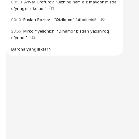
Anvar G'ofurov: "Bizning ham o'z maydonimizda
00:38
o'ynagimiz keladi"
1
Ruslan Roziev - "Qizilqum" futbolchisi!
0
00:10
Mirko Yyelichich: "Dinamo" bizdan yaxshiroq
23:55
o'ynadi"
2
Barcha yangiliklar ›