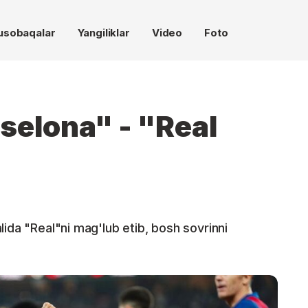
usobaqalar
Yangiliklar
Video
Foto
rselona" - "Real
ida "Real"ni mag'lub etib, bosh sovrinni