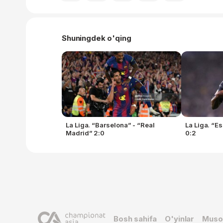
Shuningdek o'qing
La Liga. “Barselona” - “Real
La Liga. “E
Madrid” 2:0
0:2
Bosh sahifa
O'yinlar
Muso