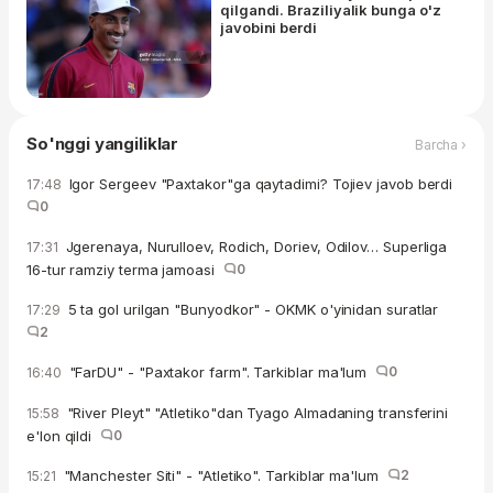
qilgandi. Braziliyalik bunga o'z
javobini berdi
So'nggi yangiliklar
Barcha ›
Igor Sergeev "Paxtakor"ga qaytadimi? Tojiev javob berdi
17:48
0
Jgerenaya, Nurulloev, Rodich, Doriev, Odilov… Superliga
17:31
16-tur ramziy terma jamoasi
0
5 ta gol urilgan "Bunyodkor" - OKMK o'yinidan suratlar
17:29
2
"FarDU" - "Paxtakor farm". Tarkiblar ma'lum
0
16:40
"River Pleyt" "Atletiko"dan Tyago Almadaning transferini
15:58
e'lon qildi
0
"Manchester Siti" - "Atletiko". Tarkiblar ma'lum
2
15:21