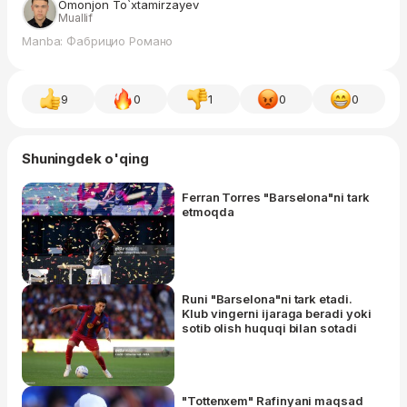
Omonjon To`xtamirzayev
Muallif
Manba: Фабрицио Романо
9
0
1
0
0
Shuningdek o'qing
Ferran Torres "Barselona"ni tark
etmoqda
Runi "Barselona"ni tark etadi.
Klub vingerni ijaraga beradi yoki
sotib olish huquqi bilan sotadi
"Tottenxem" Rafinyani maqsad