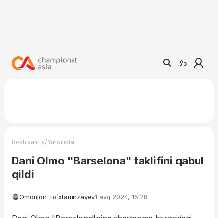
Ўз
/
Bosh sahifa
Yangiliklar
Dani Olmo "Barselona" taklifini qabul
qildi
Omonjon To`xtamirzayev
1 avg 2024, 15:28