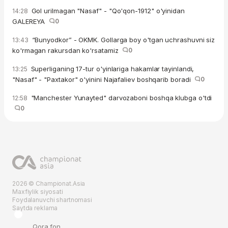
Gol urilmagan "Nasaf" - "Qo'qon-1912" o'yinidan
14:28
GALEREYA
0
“Bunyodkor” - OKMK. Gollarga boy o'tgan uchrashuvni siz
13:43
ko'rmagan rakursdan ko'rsatamiz
0
Superliganing 17-tur o'yinlariga hakamlar tayinlandi,
13:25
"Nasaf" - "Paxtakor" o'yinini Najafaliev boshqarib boradi
0
"Manchester Yunayted" darvozaboni boshqa klubga o'tdi
12:58
0
2026 © Championat.Asia
Maxfiylik siyosati
Foydalanuvchi shartnomasi
Saytda reklama
Qora fon