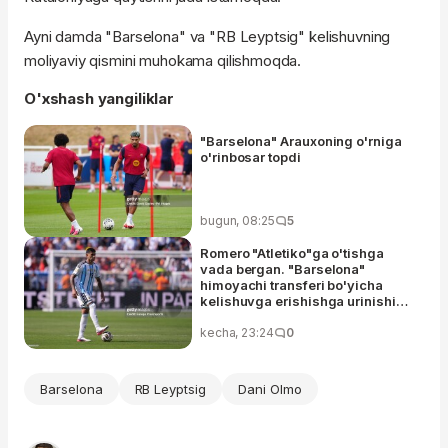
Ayni damda "Barselona" va "RB Leyptsig" kelishuvning
moliyaviy qismini muhokama qilishmoqda.
O'xshash yangiliklar
"Barselona" Arauxoning o'rniga
o'rinbosar topdi
bugun, 08:25
5
Romero "Atletiko"ga o'tishga
vada bergan. "Barselona"
himoyachi transferi bo'yicha
kelishuvga erishishga urinishi
muvaffaqiyatsiz tugadi
kecha, 23:24
0
Barselona
RB Leyptsig
Dani Olmo