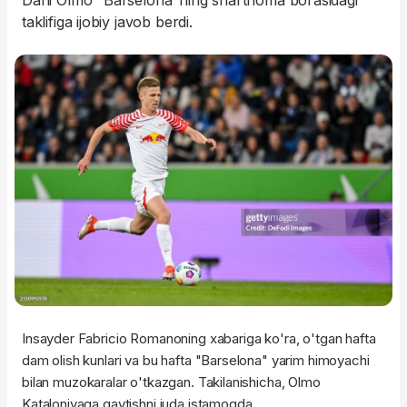
Dani Olmo "Barselona"ning shartnoma borasidagi
taklifiga ijobiy javob berdi.
Insayder Fabricio Romanoning xabariga ko'ra, o'tgan hafta
dam olish kunlari va bu hafta "Barselona" yarim himoyachi
bilan muzokaralar o'tkazgan. Takilanishicha, Olmo
Kataloniyaga qaytishni juda istamoqda.