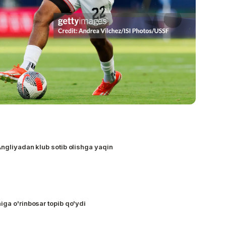
Angliyadan klub sotib olishga yaqin
iga o'rinbosar topib qo'ydi