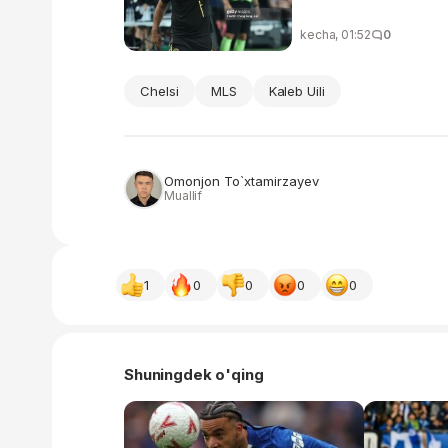
kecha, 01:52
0
Chelsi
MLS
Kaleb Uili
Omonjon To`xtamirzayev
Muallif
1
0
0
0
0
Shuningdek o'qing