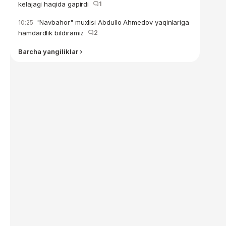
kelajagi haqida gapirdi
1
"Navbahor" muxlisi Abdullo Ahmedov yaqinlariga
10:25
hamdardlik bildiramiz
2
Barcha yangiliklar ›