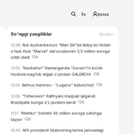
Ўз
Kirish
So'nggi yangiliklar
Barcha ›
Ruli dushanba kuni "Man Siti"da tibbiy ko'rikdan
13:48
o'tadi. Klub "Marsel” darvozabonini 3,5 million evroga
sotib oladi
0
"Navbahor" Namanganda "Surxon"ni kichik
13:05
hisobda mag'lub etgan o'yindan GALEREYA
0
Behruz Karimov - "Lugano" futbolchisi!
9
12:09
"Tottenxem" Rafinyani maqsad qilgandi.
12:06
Braziliyalik bunga o'z javobini berdi
0
"Atletiko" Serlotni 40 million evroga sotishga
11:21
tayyor
0
AFA prezidenti Skalonining terma jamoadagi
10:40