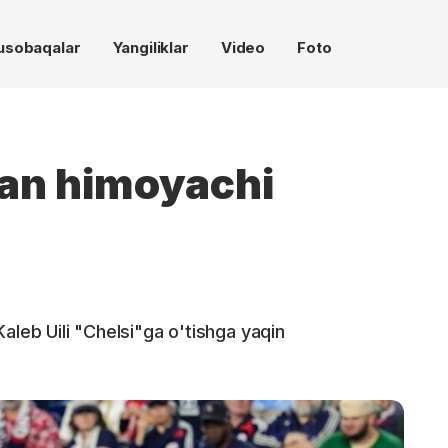
usobaqalar
Yangiliklar
Video
Foto
an himoyachi
aleb Uili "Chelsi"ga o'tishga yaqin