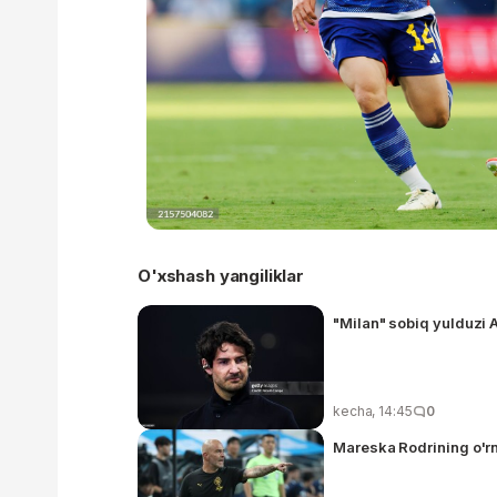
O'xshash yangiliklar
"Milan" sobiq yulduzi 
kecha, 14:45
0
Mareska Rodrining o'rn