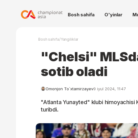
Bosh sahifa
O'yinlar
M
/
Bosh sahifa
Yangiliklar
"Chelsi" MLSd
sotib oladi
Omonjon To`xtamirzayev
9 iyul 2024, 11:47
"Atlanta Yunayted" klubi himoyachisi K
turibdi.