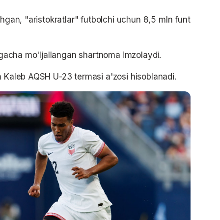
shgan, "aristokratlar" futbolchi uchun 8,5 mln funt
ilgacha mo'ljallangan shartnoma imzolaydi.
n Kaleb AQSH U-23 termasi a'zosi hisoblanadi.