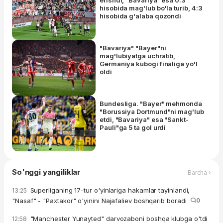
erishdi, "Bavariya" esa 0:3
hisobida mag'lub bo'la turib, 4:3
hisobida g'alaba qozondi
"Bavariya" "Bayer"ni
mag'lubiyatga uchratib,
Germaniya kubogi finaliga yo'l
oldi
Bundesliga. "Bayer" mehmonda
"Borussiya Dortmund"ni mag'lub
etdi, "Bavariya" esa "Sankt-
Pauli"ga 5 ta gol urdi
So'nggi yangiliklar
Barcha ›
Superliganing 17-tur o'yinlariga hakamlar tayinlandi,
13:25
"Nasaf" - "Paxtakor" o'yinini Najafaliev boshqarib boradi
0
"Manchester Yunayted" darvozaboni boshqa klubga o'tdi
12:58