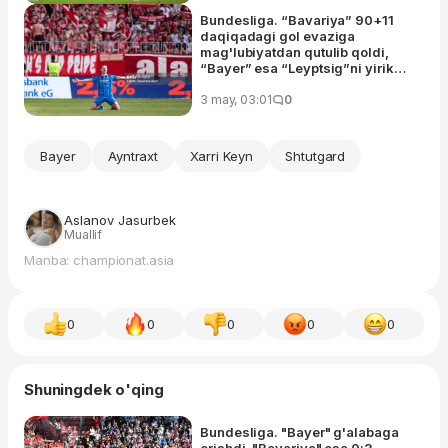
Bundesliga. “Bavariya” 90+11
daqiqadagi gol evaziga
mag'lubiyatdan qutulib qoldi,
“Bayer” esa “Leyptsig”ni yirik
hisobda mag'lub etdi
3 may, 03:01
0
Bayer
Ayntraxt
Xarri Keyn
Shtutgard
Aslanov Jasurbek
Muallif
Manba: championat.asia
0
0
0
0
0
Shuningdek o'qing
Bundesliga. "Bayer" g'alabaga