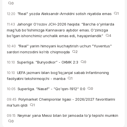
0
"Real" yozda Aleksandr-Arnoldni sotish niyatida emas
1
12:20
Jahongir O'rozov JCH-2026 haqida: “Barcha o'yinlarda
11:43
mag'lub bo'lishimizga Kannavaro aybdor emas. O'zimizga
bo'lgan ishonchimiz unchalik emas edi, hayajonlandik”
4
"Real" yarim himoyani kuchaytirish uchun "Yuventus"
10:40
sardori nomzodini ko'rib chiqmoqda
2
Superliga. “Bunyodkor” - OKMK 2:3
0
10:10
UEFA jazmani bilan bog'liq janjal sabab Infantinoning
10:10
faoliyatini tekshirmoqchi - manba
1
Superliga. “Nasaf” - “Qo'qon-1912“ 0:0
0
10:05
Polymarket Chempionlar ligasi - 2026/2027 favoritlarini
09:45
ma'lum qildi
1
Neymar yana Messi bilan bir jamoada to'p tepishi mumkin
09:15
0