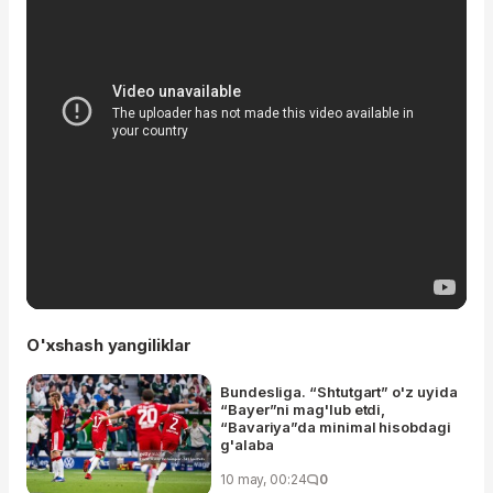
O'xshash yangiliklar
Bundesliga. “Shtutgart” o'z uyida
“Bayer”ni mag'lub etdi,
“Bavariya”da minimal hisobdagi
g'alaba
10 may, 00:24
0