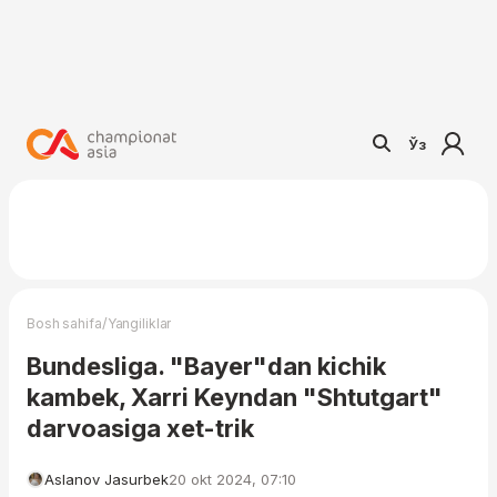
Ўз
/
Bosh sahifa
Yangiliklar
Bundesliga. "Bayer"dan kichik
kambek, Xarri Keyndan "Shtutgart"
darvoasiga xet-trik
Aslanov Jasurbek
20 okt 2024, 07:10