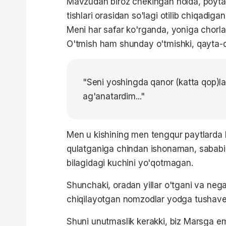
Mavzudan biroz chekingan holda, poyta
tishlari orasidan so'lagi otilib chiqadi
Meni har safar ko'rganda, yoniga chorlab
O'tmish ham shunday o'tmishki, qayta-
"Seni yoshingda qanor (katta qop)lar
ag'anatardim..."
Men u kishining men tengqur paytlarda bo
qulatganiga chindan ishonaman, sababi u
bilagidagi kuchini yo'qotmagan.
Shunchaki, oradan yillar o'tgani va neg
chiqilayotgan nomzodlar yodga tushave
Shuni unutmaslik kerakki, biz Marsga em