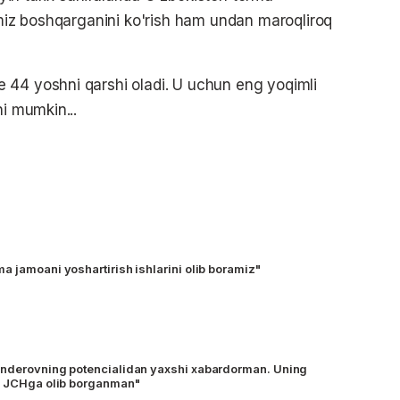
yimiz boshqarganini ko'rish ham undan maroqliroq
 44 yoshni qarshi oladi. U uchun eng yoqimli
hi mumkin...
a jamoani yoshartirish ishlarini olib boramiz"
anderovning potencialidan yaxshi xabardorman. Uning
da JCHga olib borganman"