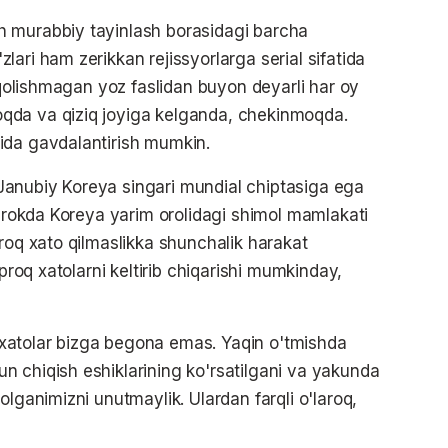
h murabbiy tayinlash borasidagi barcha
ari ham zerikkan rejissyorlarga serial sifatida
n qolishmagan yoz faslidan buyon deyarli har oy
qda va qiziq joyiga kelganda, chekinmoqda.
ida gavdalantirish mumkin.
ki Janubiy Koreya singari mundial chiptasiga ega
tirokda Koreya yarim orolidagi shimol mamlakati
roq xato qilmaslikka shunchalik harakat
'proq xatolarni keltirib chiqarishi mumkinday,
xatolar bizga begona emas. Yaqin o'tmishda
 chiqish eshiklarining ko'rsatilgani va yakunda
olganimizni unutmaylik. Ulardan farqli o'laroq,