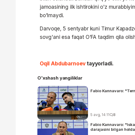
jamoasining ilk ishtirokini o'z murabbi
bo'lmaydi.
Darvoqe, 5 sentyabr kuni Timur Kapadze
sovg'ani esa faqat O'FA taqdim qila olis
Oqil Abdubarnoev
tayyorladi.
O'xshash yangiliklar
Fabio Kannavaro: "Term
5 avg, 14:11
8
Fabio Kannavaro: "Isk
darajasini bilgan hol