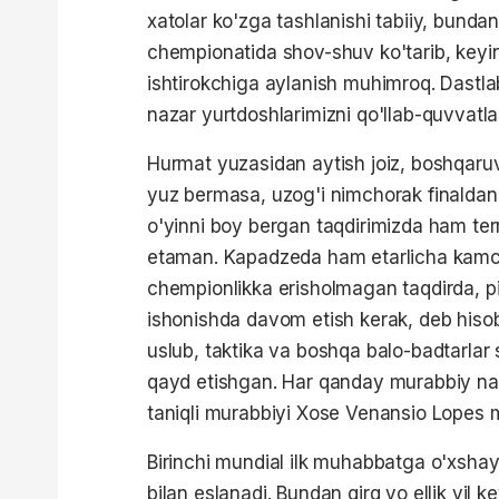
xatolar ko'zga tashlanishi tabiiy, bund
chempionatida shov-shuv ko'tarib, keyi
ishtirokchiga aylanish muhimroq. Dastlab
nazar yurtdoshlarimizni qo'llab-quvvat
Hurmat yuzasidan aytish joiz, boshqaru
yuz bermasa, uzog'i nimchorak finaldan
o'yinni boy bergan taqdirimizda ham t
etaman. Kapadzeda ham etarlicha kamchi
chempionlikka erisholmagan taqdirda,
ishonishda davom etish kerak, deb hiso
uslub, taktika va boshqa balo-badtarlar 
qayd etishgan. Har qanday murabbiy nati
taniqli murabbiyi Xose Venansio Lopes m
Birinchi mundial ilk muhabbatga o'xshayd
bilan eslanadi. Bundan qirq yo ellik yil k