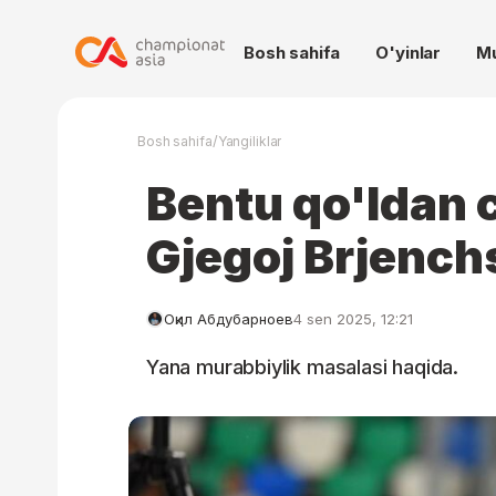
Bosh sahifa
O'yinlar
M
/
Bosh sahifa
Yangiliklar
Bentu qo'ldan 
Gjegoj Brjench
Оқил Абдубарноев
4 sen 2025, 12:21
Yana murabbiylik masalasi haqida.