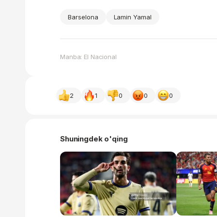
Barselona
Lamin Yamal
Manba: El Nacional
2
1
0
0
0
Shuningdek o'qing