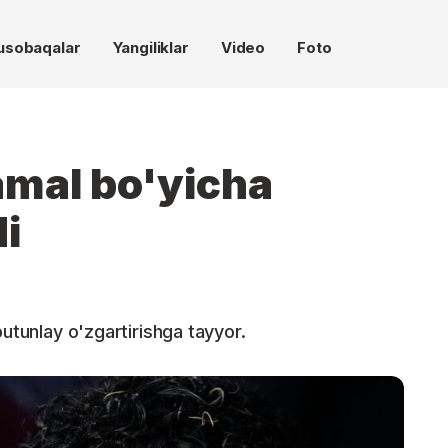
usobaqalar
Yangiliklar
Video
Foto
amal bo'yicha
di
butunlay o'zgartirishga tayyor.