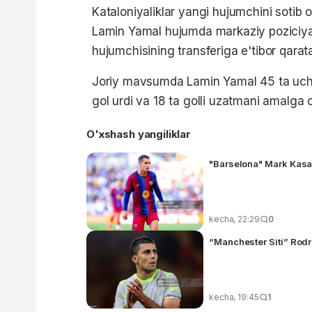
Kataloniyaliklar yangi hujumchini sotib 
Lamin Yamal hujumda markaziy poziciyan
hujumchisining transferiga e'tibor qarata
Joriy mavsumda Lamin Yamal 45 ta uchr
gol urdi va 18 ta golli uzatmani amalga o
O'xshash yangiliklar
"Barselona" Mark Kasa
kecha, 22:29
0
“Manchester Siti” Rodri 
kecha, 19:45
1