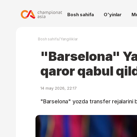
Bosh sahifa
O'yinlar
M
/
Bosh sahifa
Yangiliklar
"Barselona" Y
qaror qabul qil
14 may 2026, 22:17
"Barselona" yozda transfer rejalarini 