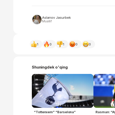
Aslanov Jasurbek
Muallif
1
0
1
0
0
Shuningdek o'qing
“Tottenxem” “Barselona”
Rasman: “A