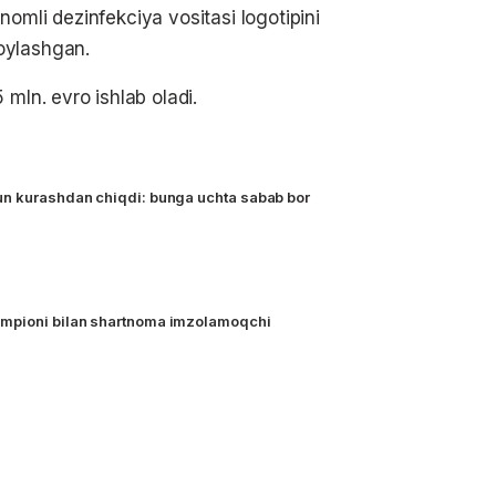
omli dezinfekciya vositasi logotipini
oylashgan.
 mln. evro ishlab oladi.
un kurashdan chiqdi: bunga uchta sabab bor
mpioni bilan shartnoma imzolamoqchi