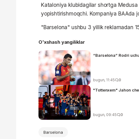
Kataloniya klubidagilar shortga Medusa n
yopishtirishmoqchi. Kompaniya BAAda j
"Barselona" ushbu 3 yillik reklamadan 15
O'xshash yangiliklar
“Barselona” Rodri uch
bugun, 11:45
0
"Tottenxem" Jahon che
bugun, 09:45
0
Barselona