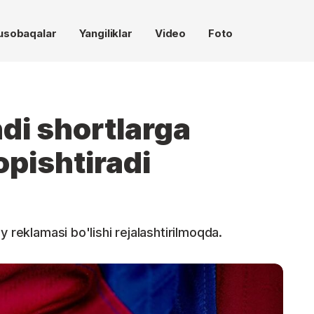
usobaqalar
Yangiliklar
Video
Foto
di shortlarga
pishtiradi
y reklamasi bo'lishi rejalashtirilmoqda.