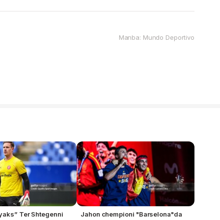
Manba: Mundo Deportivo
yaks” Ter Shtegenni
Jahon chempioni "Barselona"da