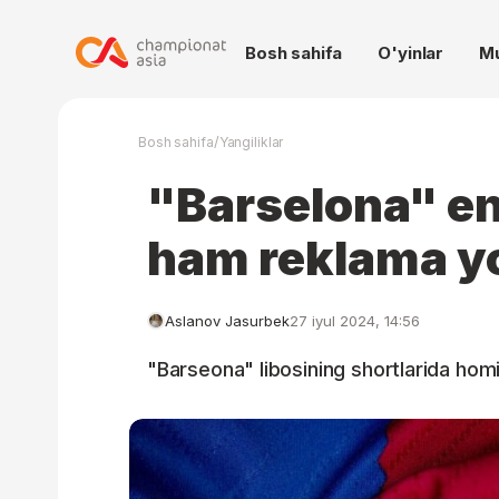
Bosh sahifa
O'yinlar
M
/
Bosh sahifa
Yangiliklar
"Barselona" en
ham reklama yo
Aslanov Jasurbek
27 iyul 2024, 14:56
"Barseona" libosining shortlarida homi