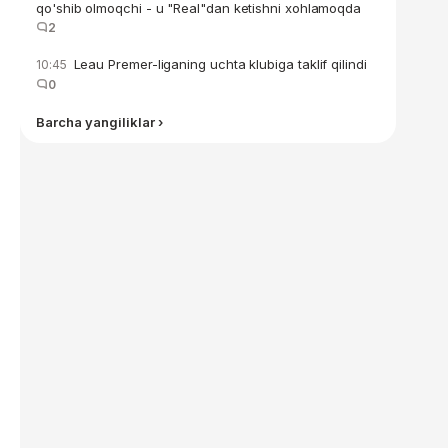
qo'shib olmoqchi - u "Real"dan ketishni xohlamoqda
2
Leau Premer-liganing uchta klubiga taklif qilindi
10:45
0
Barcha yangiliklar ›