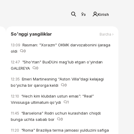
Ўз
Kirish
So'nggi yangiliklar
Barcha ›
Rasman: "Xorazm" OKMK darvozabonini ijaraga
13:09
oldi
0
"Sho'rtan" BuxDUni mag'lub etgan o'yindan
12:47
GALEREYA
0
Emeri Martinesning “Aston Villa”dagi kelajagi
12:35
bo'yicha bir qarorga keldi
0
“Hech kim klubdan ustun emas”: “Real”
12:10
Vinisiusga ultimatum qo'ydi
1
“Barselona” Rodri uchun kurashdan chiqdi:
11:45
bunga uchta sabab bor
0
"Roma" Braziliya terma jamoasi yulduzini safiga
11:20