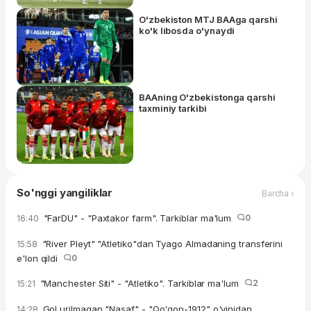
O'zbekiston MTJ BAAga qarshi
ko'k libosda o'ynaydi
BAAning O'zbekistonga qarshi
taxminiy tarkibi
So'nggi yangiliklar
Barcha ›
"FarDU" - "Paxtakor farm". Tarkiblar ma'lum
0
16:40
"River Pleyt" "Atletiko"dan Tyago Almadaning transferini
15:58
e'lon qildi
0
"Manchester Siti" - "Atletiko". Tarkiblar ma'lum
2
15:21
Gol urilmagan "Nasaf" - "Qo'qon-1912" o'yinidan
14:28