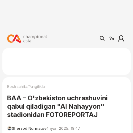
Ўз
/
Bosh sahifa
Yangiliklar
BAA – O'zbekiston uchrashuvini
qabul qiladigan "Al Nahayyon"
stadionidan FOTOREPORTAJ
Sherzod Nurmatov
4 iyun 2025, 18:47