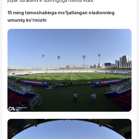
joylar suratlarini e'tiboringizga havola etadi.
15 ming tomoshabinga mo'ljallangan stadionning
umumiy ko'rinishi