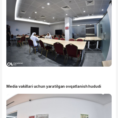
Media vakillari uchun yaratilgan ovqatlanish hududi