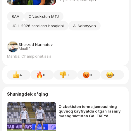
BAA
O'zbekiston MTJ
JCH-2026 saralash bosqichi
Al Nahayyon
Sherzod Nurmatov
Muallif
Manba: Championat.asia
4
0
0
0
0
Shuningdek o'qing
O'zbekiston terma jamoasining
quvnoq kayfiyatda o'tgan rasmiy
mashg'ulotidan GALEREYA