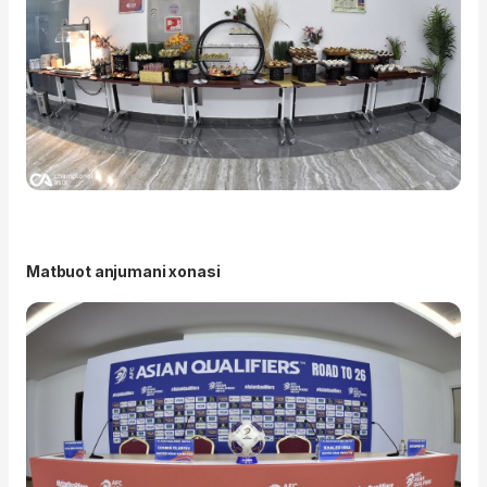
Matbuot anjumani xonasi