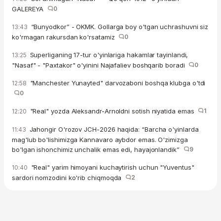
GALEREYA
0
“Bunyodkor” - OKMK. Gollarga boy o'tgan uchrashuvni siz
13:43
ko'rmagan rakursdan ko'rsatamiz
0
Superliganing 17-tur o'yinlariga hakamlar tayinlandi,
13:25
"Nasaf" - "Paxtakor" o'yinini Najafaliev boshqarib boradi
0
"Manchester Yunayted" darvozaboni boshqa klubga o'tdi
12:58
0
"Real" yozda Aleksandr-Arnoldni sotish niyatida emas
1
12:20
Jahongir O'rozov JCH-2026 haqida: “Barcha o'yinlarda
11:43
mag'lub bo'lishimizga Kannavaro aybdor emas. O'zimizga
bo'lgan ishonchimiz unchalik emas edi, hayajonlandik”
9
"Real" yarim himoyani kuchaytirish uchun "Yuventus"
10:40
sardori nomzodini ko'rib chiqmoqda
2