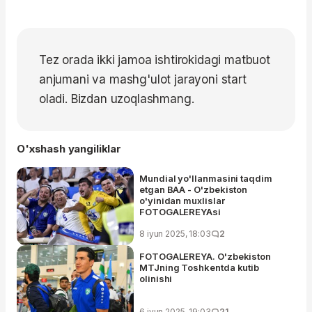
Tez orada ikki jamoa ishtirokidagi matbuot
anjumani va mashg'ulot jarayoni start
oladi. Bizdan uzoqlashmang.
O'xshash yangiliklar
Mundial yo'llanmasini taqdim
etgan BAA - O'zbekiston
o'yinidan muxlislar
FOTOGALEREYAsi
8 iyun 2025, 18:03
2
FOTOGALEREYA. O'zbekiston
MTJning Toshkentda kutib
olinishi
6 iyun 2025, 19:03
21