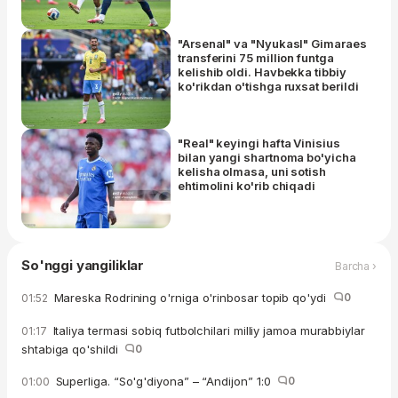
"Arsenal" va "Nyukasl" Gimaraes
transferini 75 million funtga
kelishib oldi. Havbekka tibbiy
ko'rikdan o'tishga ruxsat berildi
"Real" keyingi hafta Vinisius
bilan yangi shartnoma bo'yicha
kelisha olmasa, uni sotish
ehtimolini ko'rib chiqadi
So'nggi yangiliklar
Barcha ›
Mareska Rodrining o'rniga o'rinbosar topib qo'ydi
0
01:52
Italiya termasi sobiq futbolchilari milliy jamoa murabbiylar
01:17
shtabiga qo'shildi
0
Superliga. “So'g'diyona” – “Andijon” 1:0
0
01:00