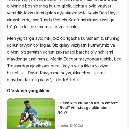
o'yinning boshidanoq hujum qildik, uchta ajoyib vaziyat
yaratdik, lekin ularni golga aylantirolmadik. Keyin Ben Uayt
almashtirildi, tanaffusda Richchi Kalaforini almashtirishga
to'g'ri keldi, biz sxemani o'zgartirdik.
Men yigitlarga aytdimki, biz oxirigacha kurashamiz, shuning
uchun tayyor bo'linglar. Biz qulay vaziyatni kutmaymiz va
o'yinni o'zgartirish uchun zaxiradagi barcha o'yinchilarni
maydonga tushiramiz. Martin Edegor maydonga tushib, Leo
Trossardga ajoyib pas berdi, keyin yana ikkita vaziyat:
birinchisi - David Rayyaning seyvi, ikkinchisi - jarima
maydonida to'liq xaos", - dedi Arteta.
O'xshash yangiliklar
“Hech kim klubdan ustun emas”:
“Real” Vinisiusga ultimatum
qo'ydi
kecha, 12:10
3