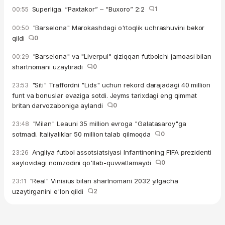
Superliga. “Paxtakor” – “Buxoro” 2:2
1
00:55
"Barselona" Marokashdagi o'rtoqlik uchrashuvini bekor
00:50
qildi
0
"Barselona" va "Liverpul" qiziqqan futbolchi jamoasi bilan
00:29
shartnomani uzaytiradi
0
"Siti" Traffordni "Lids" uchun rekord darajadagi 40 million
23:53
funt va bonuslar evaziga sotdi. Jeyms tarixdagi eng qimmat
britan darvozaboniga aylandi
0
"Milan" Leauni 35 million evroga "Galatasaroy"ga
23:48
sotmadi. Italiyaliklar 50 million talab qilmoqda
0
Angliya futbol assotsiatsiyasi Infantinoning FIFA prezidenti
23:26
saylovidagi nomzodini qo'llab-quvvatlamaydi
0
"Real" Vinisius bilan shartnomani 2032 yilgacha
23:11
uzaytirganini e'lon qildi
2