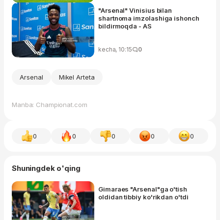
"Arsenal" Vinisius bilan
shartnoma imzolashiga ishonch
bildirmoqda - AS
kecha, 10:15
0
Arsenal
Mikel Arteta
Manba: Championat.com
0
0
0
0
0
Shuningdek o'qing
Gimaraes "Arsenal"ga o'tish
oldidan tibbiy ko'rikdan o'tdi