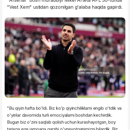
"Arsenal" bosh murabbiyi Mikel Arteta APL 36-turida
"Vest Xem" ustidan qozonilgan g'alaba haqida gapirdi.
"Bu qiyin hafta bo'ldi. Biz ko'p qiyinchiliklarni engib o'tdik va
o'yinlar davomida turli emociyalarni boshdan kechirdik.
Bugun biz o'zini saqlab qolish uchun kurashayotgan, boy
tarixga ega jamoaga qarshi o'ynayotganimizni bilardik. Biz