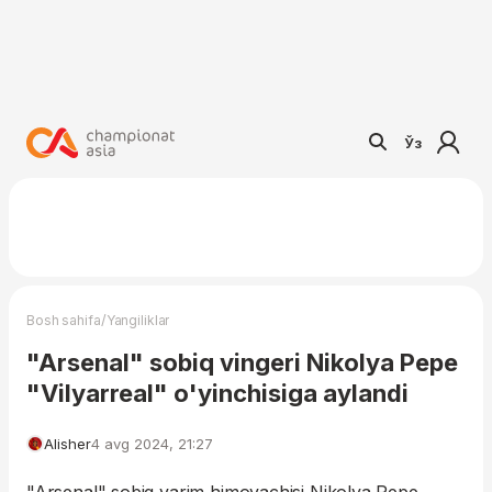
Ўз
/
Bosh sahifa
Yangiliklar
"Arsenal" sobiq vingeri Nikolya Pepe
"Vilyarreal" o'yinchisiga aylandi
Alisher
4 avg 2024, 21:27