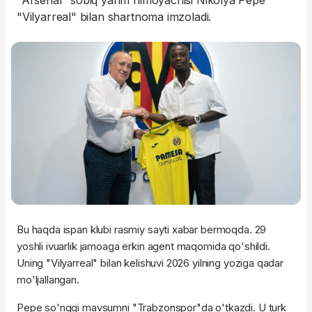
"Arsenal" sobiq yarim himoyachisi Nikolya Pepe
"Vilyarreal" bilan shartnoma imzoladi.
Bu haqda ispan klubi rasmiy sayti xabar bermoqda. 29
yoshli ivuarlik jamoaga erkin agent maqomida qo'shildi.
Uning "Vilyarreal" bilan kelishuvi 2026 yilning yoziga qadar
mo'ljallangan.
Pepe so'nggi mavsumni "Trabzonspor"da o'tkazdi. U turk