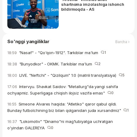
shartnoma imzolashiga ishonch
bildirmoqda - AS
So'nggi yangiliklar
Barcha ›
"Nasaf" - "Qo'qon-1912". Tarkiblar ma'lum
1
18:59
"Bunyodkor" - OKMK. Tarkiblar ma'lum
2
18:38
LIVE. "Neftchi" - "Qizilqum" 1:0 (matnli translyatsiya)
5
18:00
Intervyu. Shavkat Saidov: "Metallurg"da yangi sahifa
17:06
ochyapmiz. Superligaga chiqish ilojsiz vazifa emas"
0
Simeone Alvares haqida: "Atletiko" qaror qabul qildi.
16:55
Bunday futbolchining biz bilan qolganidan juda xursandmiz"
1
"Lokomotiv" "Dinamo"ni mag'lubiyatga uchratgan
16:37
o'yindan GALEREYA
0