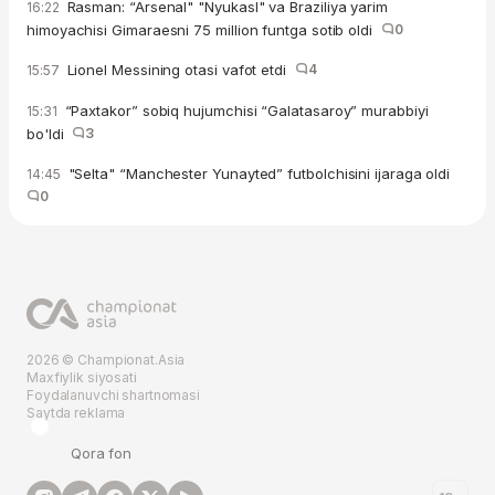
Rasman: “Arsenal" "Nyukasl" va Braziliya yarim
16:22
himoyachisi Gimaraesni 75 million funtga sotib oldi
0
Lionel Messining otasi vafot etdi
4
15:57
“Paxtakor” sobiq hujumchisi “Galatasaroy” murabbiyi
15:31
bo'ldi
3
"Selta" “Manchester Yunayted” futbolchisini ijaraga oldi
14:45
0
2026 © Championat.Asia
Maxfiylik siyosati
Foydalanuvchi shartnomasi
Saytda reklama
Qora fon