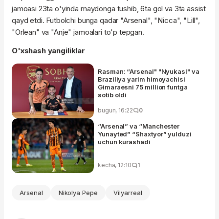
jamoasi 23ta o'yinda maydonga tushib, 6ta gol va 3ta assist
qayd etdi. Futbolchi bunga qadar "Arsenal", "Nicca", "Lill",
"Orlean" va "Anje" jamoalari to'p tepgan.
O'xshash yangiliklar
Rasman: “Arsenal" "Nyukasl" va
Braziliya yarim himoyachisi
Gimaraesni 75 million funtga
sotib oldi
bugun, 16:22
0
“Arsenal” va “Manchester
Yunayted” “Shaxtyor” yulduzi
uchun kurashadi
kecha, 12:10
1
Arsenal
Nikolya Pepe
Vilyarreal