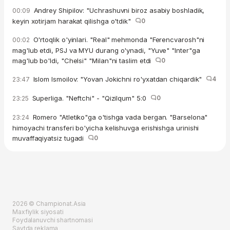
Andrey Shipilov: "Uchrashuvni biroz asabiy boshladik,
00:09
keyin xotirjam harakat qilishga o'tdik"
0
O'rtoqlik o'yinlari. "Real" mehmonda "Ferencvarosh"ni
00:02
mag'lub etdi, PSJ va MYU durang o'ynadi, "Yuve" "Inter"ga
mag'lub bo'ldi, "Chelsi" "Milan"ni taslim etdi
0
Islom Ismoilov: "Yovan Jokichni ro'yxatdan chiqardik"
4
23:47
Superliga. "Neftchi" - "Qizilqum" 5:0
0
23:25
Romero "Atletiko"ga o'tishga vada bergan. "Barselona"
23:24
himoyachi transferi bo'yicha kelishuvga erishishga urinishi
muvaffaqiyatsiz tugadi
0
2026 © Championat.Asia
Maxfiylik siyosati
Foydalanuvchi shartnomasi
Saytda reklama