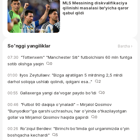
MLS Messining diskvalifikaciya
qilinishi masalasi bo'yicha qaror
qabul qildi
So'nggi yangiliklar
Barcha ›
"Tottenxem" "Manchester Siti" futbolchisini 60 mln funtga
07:30
sotib olishga yaqin
0
Ilyos Zeytullaev: "Bizga ajratilgan 5 mlrdning 2,5 mlrdi
01:00
darhol soliqqa ushlab qolindi, qolgani esa..."
2
Gallaxerga yangi da'vogar paydo bo'ldi
0
00:55
"Futbol 90 daqiqa o'ynaladi" – Mirjalol Qosimov
00:46
"Bunyodkor"ga qarshi uchrashuv, har o'yinda o'tkazilayotgan
gollar va Mirjamol Qosimov haqida gapirdi
0
Ro'ziqul Berdiev: "Birinchi bo'limda gol urganimizda o'yin
00:26
boshqacha kechardi"
5