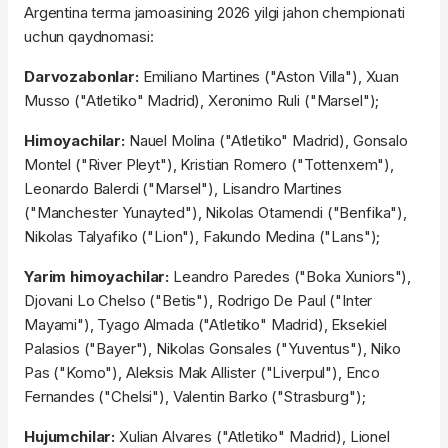
Argentina terma jamoasining 2026 yilgi jahon chempionati
uchun qaydnomasi:
Darvozabonlar:
Emiliano Martines ("Aston Villa"), Xuan
Musso ("Atletiko" Madrid), Xeronimo Ruli ("Marsel");
Himoyachilar:
Nauel Molina ("Atletiko" Madrid), Gonsalo
Montel ("River Pleyt"), Kristian Romero ("Tottenxem"),
Leonardo Balerdi ("Marsel"), Lisandro Martines
("Manchester Yunayted"), Nikolas Otamendi ("Benfika"),
Nikolas Talyafiko ("Lion"), Fakundo Medina ("Lans");
Yarim himoyachilar:
Leandro Paredes ("Boka Xuniors"),
Djovani Lo Chelso ("Betis"), Rodrigo De Paul ("Inter
Mayami"), Tyago Almada ("Atletiko" Madrid), Eksekiel
Palasios ("Bayer"), Nikolas Gonsales ("Yuventus"), Niko
Pas ("Komo"), Aleksis Mak Allister ("Liverpul"), Enco
Fernandes ("Chelsi"), Valentin Barko ("Strasburg");
Hujumchilar:
Xulian Alvares ("Atletiko" Madrid), Lionel