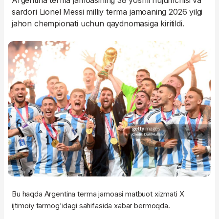
Argentina terma jamoasining 38 yoshli hujumchisi va
sardori Lionel Messi milliy terma jamoaning 2026 yilgi
jahon chempionati uchun qaydnomasiga kiritildi.
Bu haqda Argentina terma jamoasi matbuot xizmati X
ijtimoiy tarmog'idagi sahifasida xabar bermoqda.