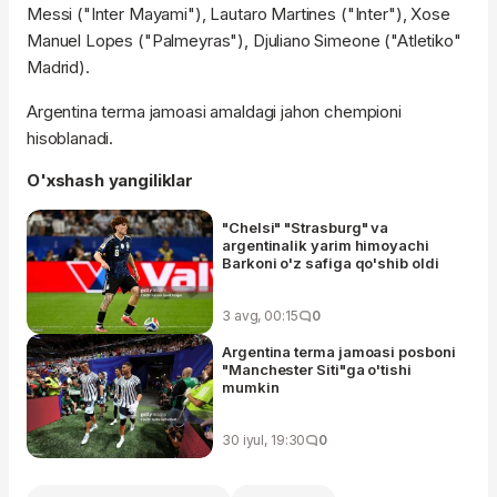
Messi ("Inter Mayami"), Lautaro Martines ("Inter"), Xose
Manuel Lopes ("Palmeyras"), Djuliano Simeone ("Atletiko"
Madrid).
Argentina terma jamoasi amaldagi jahon chempioni
hisoblanadi.
O'xshash yangiliklar
"Chelsi" "Strasburg" va
argentinalik yarim himoyachi
Barkoni o'z safiga qo'shib oldi
3 avg, 00:15
0
Argentina terma jamoasi posboni
"Manchester Siti"ga o'tishi
mumkin
30 iyul, 19:30
0