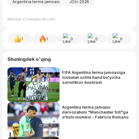
Argentina terma jamoasi
JCH-2026
Manba: Championat.com
1
1
0
0
0
Shuningdek o'qing
FIFA Argentina terma jamoasiga
nisbatan uchta band bo'yicha
surishtiruv boshladi
Argentina terma jamoasi
darvozaboni "Manchester Siti"ga
o'tishi mumkin - Fabricio Romano