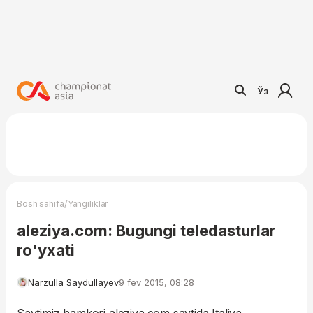
Ўз
/
Bosh sahifa
Yangiliklar
aleziya.com: Bugungi teledasturlar
ro'yxati
Narzulla Saydullayev
9 fev 2015, 08:28