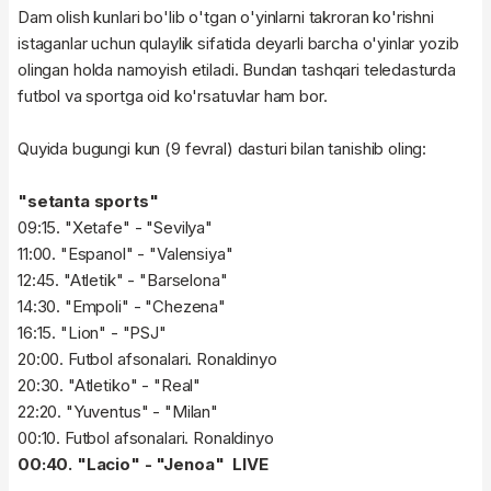
Dam olish kunlari bo'lib o'tgan o'yinlarni takroran ko'rishni
istaganlar uchun qulaylik sifatida deyarli barcha o'yinlar yozib
olingan holda namoyish etiladi. Bundan tashqari teledasturda
futbol va sportga oid ko'rsatuvlar ham bor.
Quyida bugungi kun (9 fevral) dasturi bilan tanishib oling:
"setanta sports"
09:15. "Xetafe" - "Sevilya"
11:00. "Espanol" - "Valensiya"
12:45. "Atletik" - "Barselona"
14:30. "Empoli" - "Chezena"
16:15. "Lion" - "PSJ"
20:00. Futbol afsonalari. Ronaldinyo
20:30. "Atletiko" - "Real"
22:20. "Yuventus" - "Milan"
00:10. Futbol afsonalari. Ronaldinyo
00:40. "Lacio" - "Jenoa" LIVE