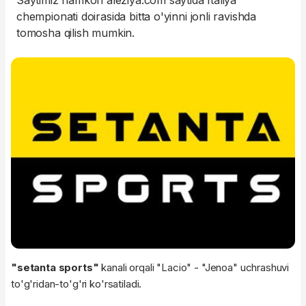
Saytimiz hamkori aleziya.com saytida Italiya
chempionati doirasida bitta o'yinni jonli ravishda
tomosha qilish mumkin.
"setanta sports"
kanali orqali "Lacio" - "Jenoa" uchrashuvi
to'g'ridan-to'g'ri ko'rsatiladi.