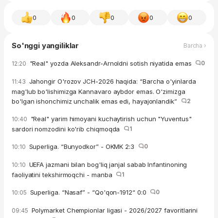
0
0
0
0
0
So'nggi yangiliklar
Barcha ›
"Real" yozda Aleksandr-Arnoldni sotish niyatida emas
0
12:20
Jahongir O'rozov JCH-2026 haqida: “Barcha o'yinlarda
11:43
mag'lub bo'lishimizga Kannavaro aybdor emas. O'zimizga
bo'lgan ishonchimiz unchalik emas edi, hayajonlandik”
2
"Real" yarim himoyani kuchaytirish uchun "Yuventus"
10:40
sardori nomzodini ko'rib chiqmoqda
1
Superliga. “Bunyodkor” - OKMK 2:3
0
10:10
UEFA jazmani bilan bog'liq janjal sabab Infantinoning
10:10
faoliyatini tekshirmoqchi - manba
1
Superliga. “Nasaf” - “Qo'qon-1912“ 0:0
0
10:05
Polymarket Chempionlar ligasi - 2026/2027 favoritlarini
09:45