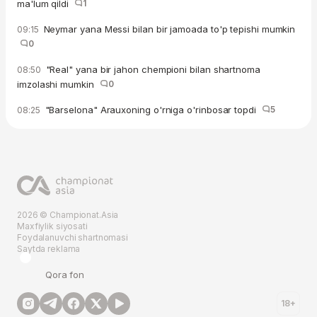
ma'lum qildi
1
Neymar yana Messi bilan bir jamoada to'p tepishi mumkin
09:15
0
"Real" yana bir jahon chempioni bilan shartnoma
08:50
imzolashi mumkin
0
"Barselona" Arauxoning o'rniga o'rinbosar topdi
5
08:25
2026 © Championat.Asia
Maxfiylik siyosati
Foydalanuvchi shartnomasi
Saytda reklama
Qora fon
18+